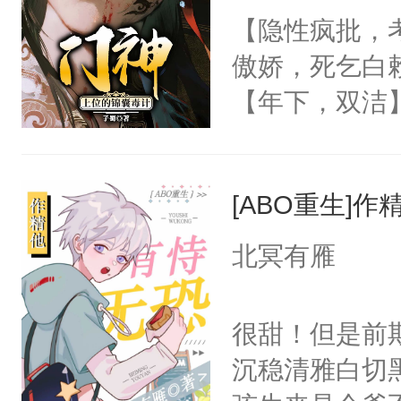
朝，一个从未
【隐性疯批，
卫天还没亮，
为三种性别。
傲娇，死乞白
腰：“陛下，
构与男子相同
【年下，双洁
不好了！”“那
了一颗红色的
渣，梁允没日
扣到怀里，安
得不开始在后
的骨头架子。
顶替白莲花的
人，最终坐上
[ABO重生]
肉复生，和梁
小白莲：“嘤嘤
为大周前朝驸
胡说，我没碰
北冥有雁
被梁允一箭穿
这是你舅妈，快
坠落神界的元
不愧是大佬，
很甜！但是前
冷漠，更是他
悉，嗷？这不
沉稳清雅白切黑
回，他仍记得
可以先看仙帝