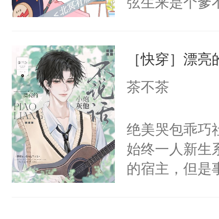
弦生来是个爹
不来师尊一句
揽，也没抱多
人，杀不得，
到某天，江揽
骄纵和死缠烂
［快穿］漂亮
试。”“陆弦，
人。梁允闯祸
懂江揽的意图
茶不茶
命去填。梁允
打这个明天脚
敌，他撒泼打
成功进化为“
绝美哭包乖巧社
马耍赖上位，
干干净净。最
始终一人新生
贴成一对门神
揽，不行咱们
的宿主，但是
别人老婆翻旧
揽：“……”
个社恐小哭包
世旧账。步六
的每一年，江
宿主，元宝只
板二十文一张
还揣了崽儿。