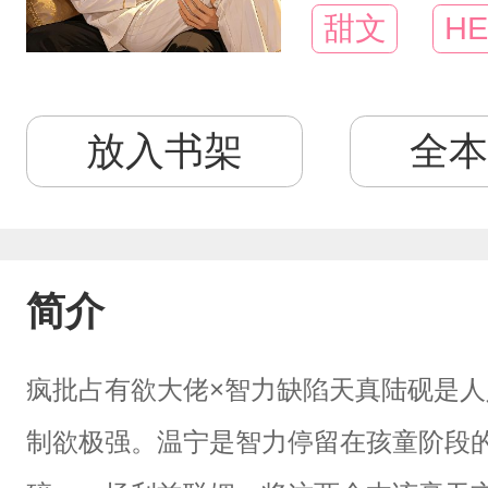
甜文
HE
放入书架
全本
简介
疯批占有欲大佬×智力缺陷天真陆砚是人人
制欲极强。温宁是智力停留在孩童阶段的