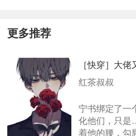
更多推荐
［快穿］大佬
红茶叔叔
宁书绑定了一
化他们，只是
着他的腰，勾