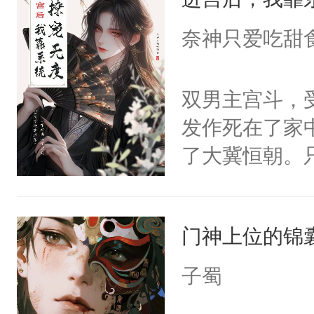
成为所有白莲
I，他们决定
奈神只爱吃甜
学子，莫之阳
莲花可不止有
双男主宫斗，
点脑袋，看着
发作死在了家
常见问题一：
了大冀恒朝。
教科书版：“
己的世界，并
样。”莫之阳
王名为云胤，
母的微笑：“
门神上位的锦
惜被人暗害，
留看着面前这
绝。主神知晓
子蜀
人，突然醒悟
顾云去到大冀
问题二：废后