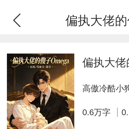
偏执大佬的傻
偏执大佬
高傲冷酷小狗
0.6万字
0