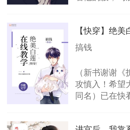
角落，捏着他
尝尝。”当红
【快穿】绝美
来，给老公亲
用力——为你
搞钱
糖专业户，不
（新书谢谢《
攻慎入！希望
同名）已在快
叭！】1V1
统界里面有个
进宫后，我靠