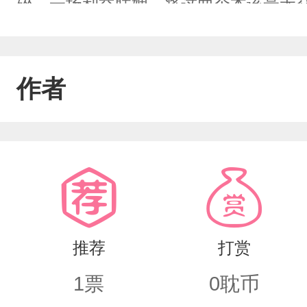
碎。一场利益联姻，将这两个本该毫无
盆。陆砚看着缩在角落瑟瑟发抖的温宁
的、近乎病态的占有欲。“宁宁，既然怕
作者
犬齿刺破后颈，霸道的雪松味信息素强
绕，直至彻底打上属于他的烙印。从那
什么是本能躁动，也不懂什么是豪门似
弄疼他，但身上有好闻的味道，能让他
笼，斩断了他与外界所有的联系。“跑不
推荐
打赏
1
票
0
耽币