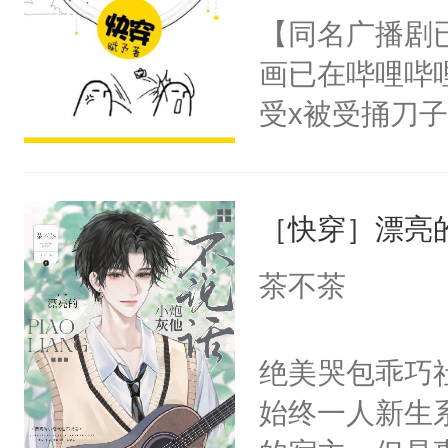
名蛇蛇，跟人
【同名广播剧
卫天还没亮，
不知道，那小
画已在哔哩哔
腰：“陛下，
头，魔尊墨宴
受x被受捅刀
不好了！”“那
宴：柳折枝你
派，他的任务
扣到怀里，安
飞魄散！第二
一位合适的男
顶替白莲花的
们竟然欺负你
［快穿］漂亮
病，一个个的
小白莲：“嘤嘤
宴：要不你跟
上了还是无动
胡说，我没碰
茶不茶
来……“蛇蛇
力跟男主称兄
这是你舅妈，快
好，别人都想
间变脸背叛他
不愧是大佬，
绝美哭包乖巧社
堂魔尊……行
的恶事他都对
悉，嗷？这不
始终一人新生
位，当日就抢
一个权力滔天
可以先看仙帝