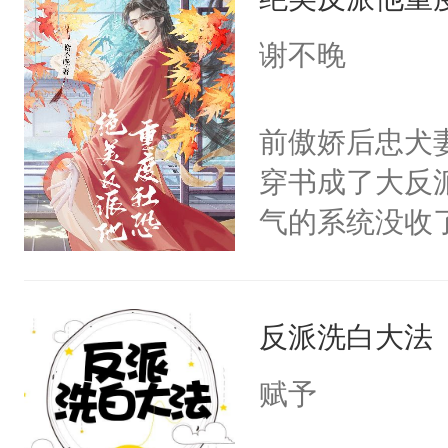
成为所有白莲
I，他们决定
谢不晚
学子，莫之阳
莲花可不止有
前傲娇后忠犬
点脑袋，看着
穿书成了大反
常见问题一：
气的系统没收
教科书版：“
成了没用的废
样。”莫之阳
说他可怜，却
母的微笑：“
反派洗白大法
用见人，因为
留看着面前这
言神龙见首不
赋予
人，突然醒悟
想见人。没有
问题二：废后