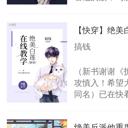
角落，捏着他
尝尝。”当红
【快穿】绝美
来，给老公亲
用力——为你
搞钱
糖专业户，不
（新书谢谢《
攻慎入！希望
同名）已在快
叭！】1V1
统界里面有个
绝美反派他重