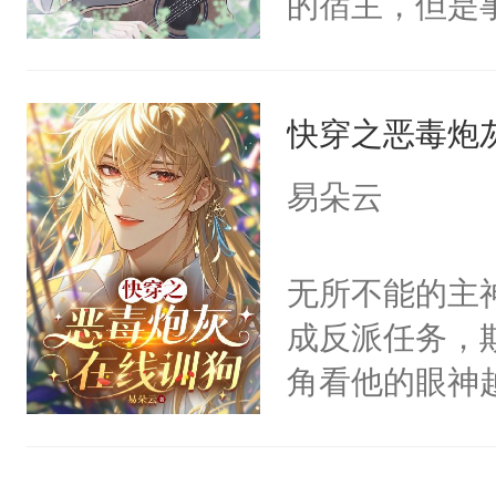
的宿主，但是
神偏执：不许
右男主又报复
个社恐小哭包
腿，把你锁在
个世界了。直
宿主，元宝只
有人养？还有
他说：【您需
快穿之恶毒炮
你，打他一巴
种威胁手段没
年，存活下来
右脸欠踹$￥#
他是社恐，墨
易朵云
再说一遍。】
白嫩嫩一看就
哄：祖宗，求
世界苟活十年。
前，抬手摸了
不出去啊……1
无所不能的主
句：“魂淡！”元
成反派任务，
血：可爱，想
角看他的眼神
阴恻恻的看着
只为了让小主
招惹我的，你
为了给娇气小
点头：“你自