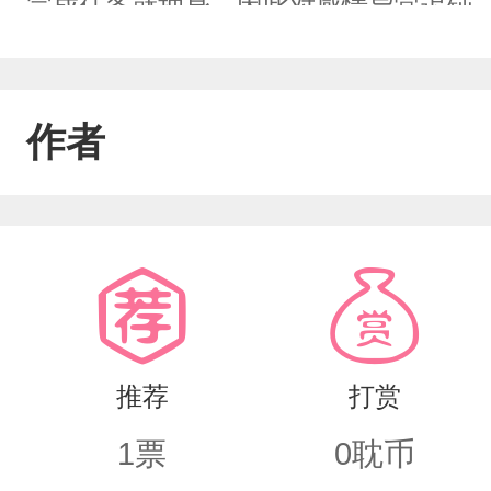
完成任务就抽身，因此对感情异常迟钝
世界一:魔尊VS师兄世界二:军阀VS教书
VS状元……暂时就这些，后续可能会再
作者
推荐
打赏
1
票
0
耽币