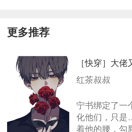
更多推荐
［快穿］大佬
红茶叔叔
宁书绑定了一
化他们，只是
着他的腰，勾