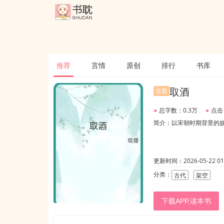
推荐
言情
原创
排行
书库
取酒
连载
●
总字数：0.3万
●
点击
简介：以宋朝时期背景的
更新时间：2026-05-22 01:
分类：
古代
架空
下载APP,读本书