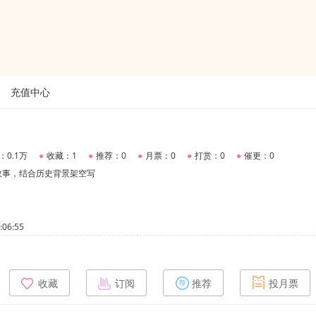
充值中心
：0.1万
●
收藏：1
●
推荐：0
●
月票：0
●
打赏：0
●
催更：0
故事，结合历史背景架空写
06:55
收藏
订阅
推荐
投月票