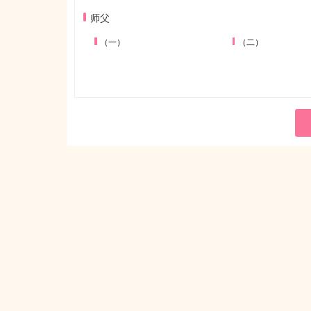
师父
（一）
（二）