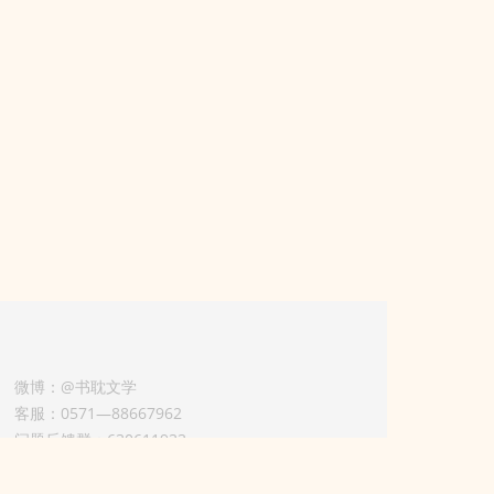
微博：@书耽文学
客服：0571—88667962
问题反馈群：630611933
版权业务联系人-淡风 QQ：
3614922414（加好友请备注合作来意）