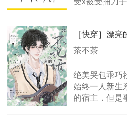
受x被受捅刀
宴：柳折枝你
派，他的任务
飞魄散！第二
一位合适的男
们竟然欺负你
［快穿］漂亮
病，一个个的
宴：要不你跟
上了还是无动
茶不茶
来……“蛇蛇
力跟男主称兄
好，别人都想
间变脸背叛他
绝美哭包乖巧社
堂魔尊……行
的恶事他都对
始终一人新生
位，当日就抢
一个权力滔天
的宿主，但是
神偏执：不许
右男主又报复
个社恐小哭包
腿，把你锁在
个世界了。直
宿主，元宝只
有人养？还有
他说：【您需