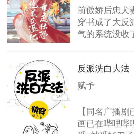
朝，一个从未
前傲娇后忠犬
卫天还没亮，
为三种性别。
穿书成了大反
腰：“陛下，
构与男子相同
气的系统没收
不好了！”“那
了一颗红色的
成了没用的废
扣到怀里，安
得不开始在后
说他可怜，却
顶替白莲花的
人，最终坐上
反派洗白大法
用见人，因为
小白莲：“嘤嘤
言神龙见首不
胡说，我没碰
赋予
想见人。没有
这是你舅妈，快
名蛇蛇，跟人
不愧是大佬，
【同名广播剧
不知道，那小
悉，嗷？这不
画已在哔哩哔
头，魔尊墨宴
可以先看仙帝