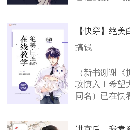
角落，捏着他
尝尝。”当红
【快穿】绝美
来，给老公亲
用力——为你
搞钱
糖专业户，不
（新书谢谢《
攻慎入！希望
同名）已在快
叭！】1V1
统界里面有个
进宫后，我靠