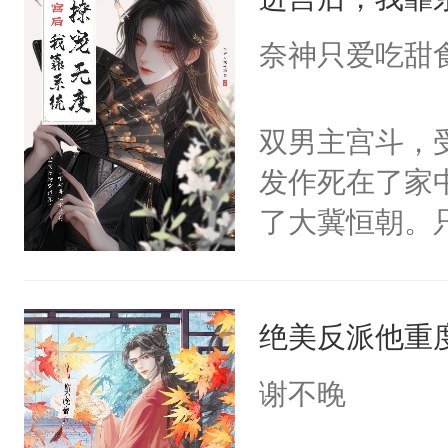
成为所有白莲
I，他们决定
奈神只爱吃甜
学子，莫之阳
莲花可不止有
双男主宫斗，
点脑袋，看着
发作死在了家
常见问题一：
了大冀恒朝。
教科书版：“
己的世界，并
样。”莫之阳
王名为云胤，
母的微笑：“
绝美反派他重
惜被人暗害，
留看着面前这
绝。主神知晓
谢不晚
人，突然醒悟
顾云去到大冀
问题二：废后