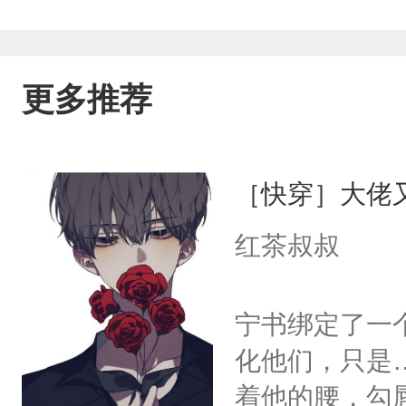
更多推荐
［快穿］大佬
红茶叔叔
宁书绑定了一
化他们，只是
着他的腰，勾