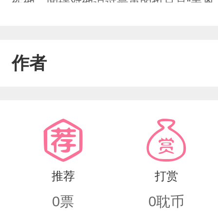
伤他，闻璟对他说过最重的也只是“姜离
年，他也一直坚信闻璟是恨他的。直到
中，满腹委屈道：“阿离，没有你的日子
作者
然倒塌，让他死了心又悄然长出血肉。
对劲。闻璟：”姜医生，我这儿有个生意想
恋爱想和你谈”姜离：“……”后来，画
眼泪汪汪，“你是不是外面有人了？”姜
你厌烦我了是不是，你喜欢他是不是？”
推荐
打赏
语，粘人的绿茶精，真是他那高冷的帅
0
票
0
耽币