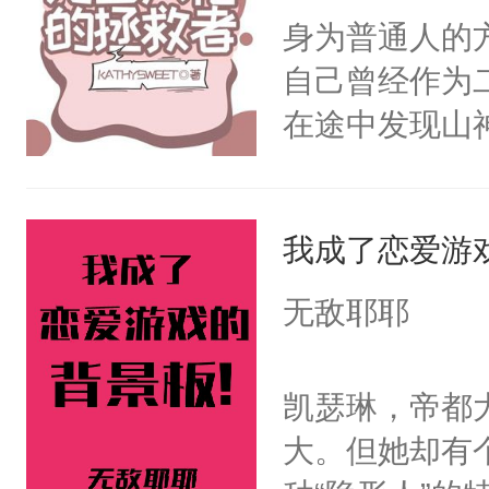
一气之下将魔
身为普通人的
终的选择。2
自己曾经作为
家族限制，直
在途中发现山
命运的齿轮开
劫，在往后的
剑法。不知这
那天，有个师
我成了恋爱游
澜却一脸疑惑
无敌耶耶
啊。”3.丹霓
九重天。却哪
凯瑟琳，帝都
反目成仇。丹
大。但她却有
根。她的眼中