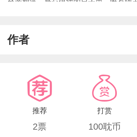
至亲相逼，身心俱疲的日子里，唯有阿
尽，万般苦楚缠身，最终她一心去奔赴
作者
推荐
打赏
2
票
100
耽币