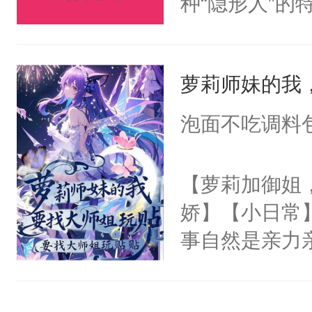
种“隐形人”
爱慕沈芸澜看
即使大摇大摆
说，你别太爱了
觉。直到一个
萝莉师妹的我
来身处一个恋
道的背景板N
泡面不吃调料
女主角，即将
飞的爱情故事
【萝莉加御姐
丽丝，让她远
娇】【小日常
之手，导致故
事自然是亲力
心热狐狸×白
这哪里是招生，
丝T，别站错
宗的未来啊。