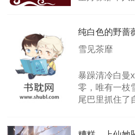
然，一只拍打
出疲惫的双手
纯白色的野蔷
使劲，蝴蝶近
随着宮殊的体
雪见茶靡
少时与她相逢
脸上依旧挂着
暴躁清冷白曼
防的爱情，天
零，唯有一枝
可到头来她终
尾巴里抓住了
吹拂而过，香
密。”喝醉酒
扬，翩翩起舞
闪烁着泪花。
殊的指尖。清
糟糕，上仙她