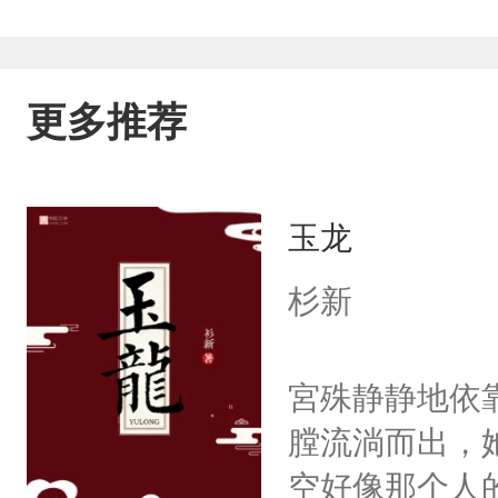
更多推荐
玉龙
杉新
宮殊静静地依
膛流淌而出，
空好像那个人