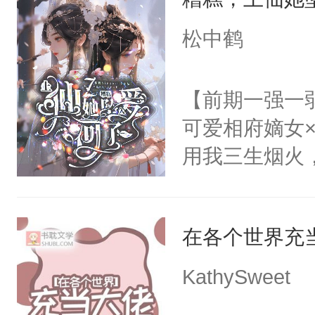
美好爱情，唯
动，这一世她
无猜。传统的
松中鹤
不了情的枷锁
进心里好几年
放在心里好几年
【前期一强一
么？”徐薇薇
可爱相府嫡女
用我三生烟火
情，亦是我现
稳的上仙丹霓
在各个世界充
的恋爱脑。丹
爱。”仙帝沉
KathySweet
仙女来背锅。