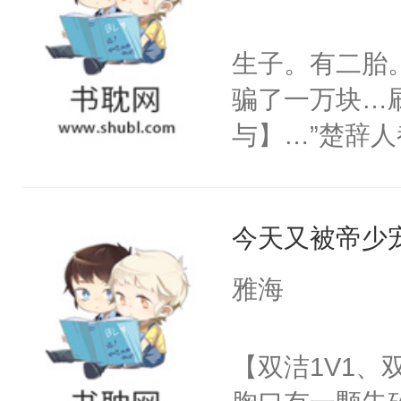
不是很正常吗
后，淮砚准备
怪了。”顾炎
生子。有二胎
住去路。男人
儿！”爱而微
骗了一万块…
压，倏然钳住他
就干善良受攻
与】…”楚辞
阅读tips:
攻，可能开头
与】，害得他
西。2.主角均
能虐），追妻
是楚辞只好找到
主旨还是甜甜
今天又被帝少
和对方展开一
观众老爷有钱
对方的课，借
雅海
活略苦，需加
我的信息素是
合法。】
一个闻。”之后
【双洁1V1
师，我在发Q