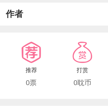
作者
推荐
打赏
0
票
0
耽币