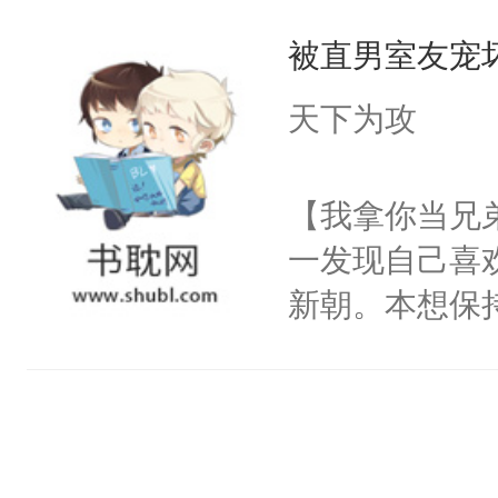
家把柄，威胁
高冷还嫌弃我
贱货炸毛受）
被直男室友宠
剧变，陳橘从
天，楚辞如愿
镖攻X富家公
累赘，几年的
——“给宝贝
天下为攻
子。一次同学
的说了一句“
江舟，悬殊的
吧？”就把男
【我拿你当兄
偷偷的喜欢。
器，直接从教
一发现自己喜
是变了一一个
便释放出信息
新朝。本想保
的晕晕乎乎时
要骗我？”导
他动手动脚，
为了报复才接
心喜欢你的，
徐新朝不承认
舟所有的联系
才知道自己的
镳，断绝联系
后，他在爷爷
对我说的那些
新室友的名字