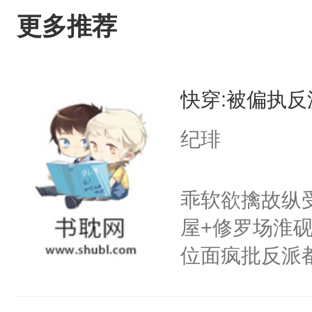
更多推荐
快穿:被偏执
纪琲
乖软欲擒故纵
屋+修罗场淮
位面疯批反派
男人总会在第
玩玩位面一:主