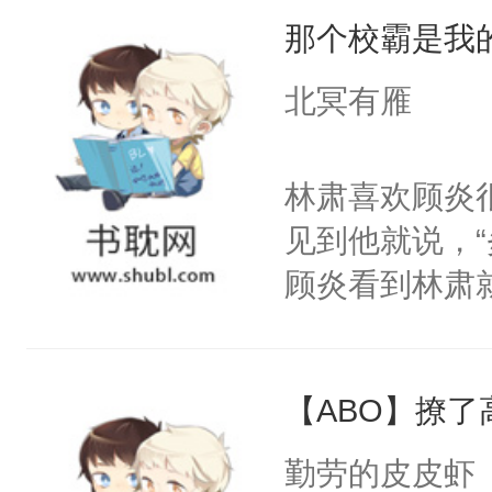
那个校霸是我
哦。”淮砚戴
外的价钱。”
北冥有雁
器，欣赏他的神
男人的身份，
林肃喜欢顾炎
攥住脚腕。男
见到他就说，
砚，你没有选择
顾炎看到林肃
在这里……”
每秒拿着刀子
的手，哽咽道
迹，但他最接
大的羽翼，揽
【ABO】撩
个得此生此世
语。“我的小信
地想着。“听说
勤劳的皮皮虾
远……忠诚于