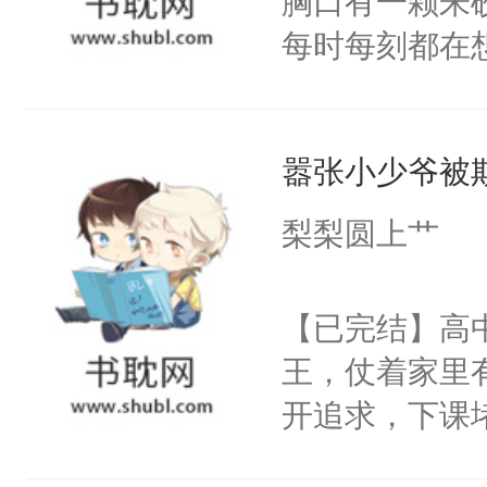
胸口有一颗朱
哥，帮帮我…
每时每刻都在
可以忍，因为
月光。可他却
吗？锁骨呢？
他！=====
公，等我们见
嚣张小少爷被
亲亲，总是会
于，人渣Eni
他，毫不留情
梨梨圆上艹
了一对一的腿
招招手，用最
此同时，楚辞
腿给你坐！”季
【已完结】高
也越来越不对
季阳这辈子，
王，仗着家里
话，“楚辞，
这辈子，只宠
开追求，下课
辞：“？？莫？
亦承X季阳（
道江舟不领情
你。”楚辞：“
【副CP】沈