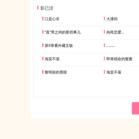
影已没
口是心非
大课间
“直”男之间的那些事儿
殆死悲爱…
第9章番外藏文版
………
海棠不落
即将殒命的鸳鸯
黎明前的黑暗
海棠不落