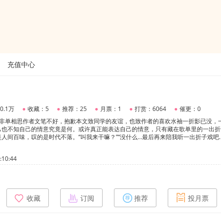
充值中心
0.1万
●
收藏：5
●
推荐：25
●
月票：1
●
打赏：6064
●
催更：0
文非单相思作者文笔不好，抱歉本文致同学的友谊，也致作者的喜欢水袖一折影已没，
己也不知自己的情意究竟是何。或许真正能表达自己的情意，只有藏在歌单里的一出折
人间百味，叹的是时代不落。“叫我来干嘛？”“没什么…最后再来陪我听一出折子戏吧…
10:44
收藏
订阅
推荐
投月票