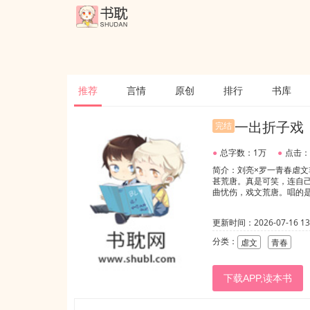
推荐
言情
原创
排行
书库
一出折子戏
完结
●
总字数：1万
●
点击：
简介：刘亮×罗一青春虐
甚荒唐。真是可笑，连自
曲忧伤，戏文荒唐。唱的是
更新时间：2026-07-16 13:
分类：
虐文
青春
下载APP,读本书