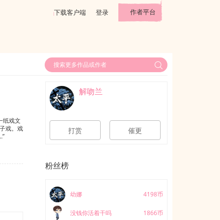
作者平台
下载客户端
登录
解吻兰
一纸戏文
子戏。戏
打赏
催更
”
粉丝榜
幼娜
4198币
没钱你活着干吗
1866币