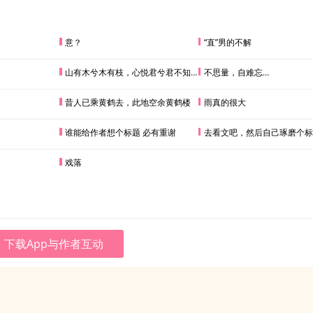
意？
“直”男的不解
山有木兮木有枝，心悦君兮君不知…
不思量，自难忘…
昔人已乘黄鹤去，此地空余黄鹤楼
雨真的很大
谁能给作者想个标题 必有重谢
去看文吧，然后自己琢磨个标题，作者想
戏落
下载App与作者互动