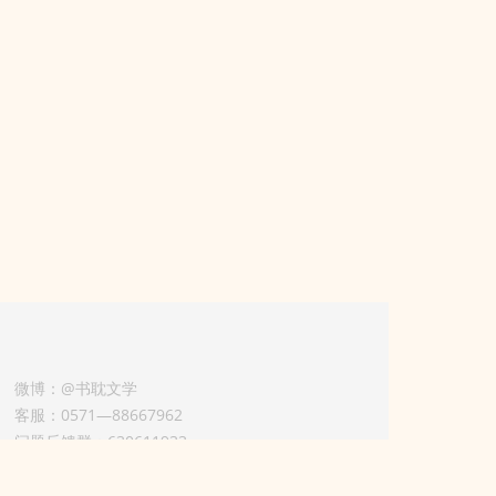
微博：@书耽文学
客服：0571—88667962
问题反馈群：630611933
版权业务联系人-淡风 QQ：
3614922414（加好友请备注合作来意）