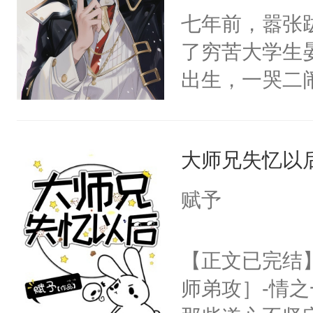
七年前，嚣张
了穷苦大学生
出生，一哭二
段，最终赶跑
的正牌男朋友
大师兄失忆以
斯野已然是咳
的大佬级人物
赋予
发芽，晏斯野
走他乡的白月
【正文已完结
我侬，恩爱甜
师弟攻］-情
怕……磨光了