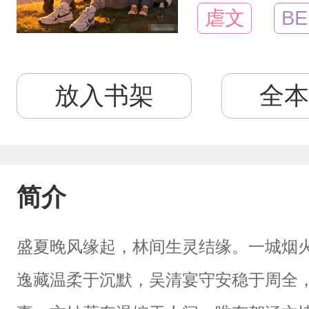
虐文
BE
放入书架
全本
简介
盛夏晚风缘起，林间生灵结缘。一城烟
逸藏温柔于沉默，吴清宴守安稳于周全