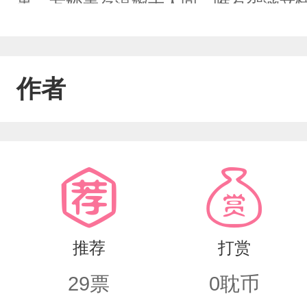
事，方妙菱存温婉于人间。唯有贺涵文
河往复，他们以温柔赴相逢，以岁月承
作者
推荐
打赏
29
票
0
耽币