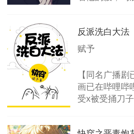
角落，捏着他
尝尝。”当红
反派洗白大法
来，给老公亲
用力——为你
赋予
糖专业户，不
【同名广播剧
画已在哔哩哔
受x被受捅刀
派，他的任务
一位合适的男
快穿之恶毒炮