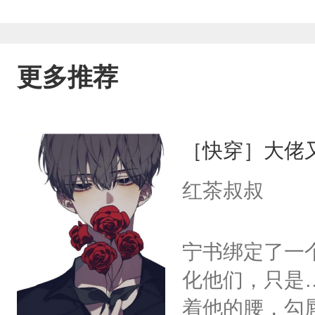
更多推荐
［快穿］大佬
红茶叔叔
宁书绑定了一
化他们，只是
着他的腰，勾