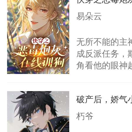
病，一个个的
上了还是无动
易朵云
力跟男主称兄
间变脸背叛他
无所不能的主
的恶事他都对
成反派任务，
一个权力滔天
角看他的眼神
右男主又报复
只为了让小主
个世界了。直
为了给娇气小
他说：【您需
破产后，娇气
后，竟然是为
年，存活下来
拥住了日思夜
朽爷
再说一遍。】
世界苟活十年。