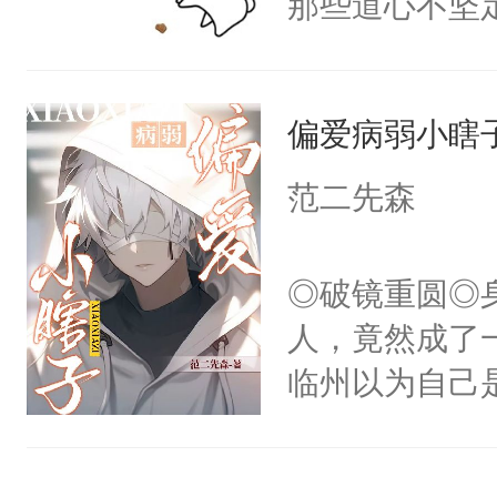
那些道心不坚
的池家小少爷
到了师弟，无
斯野救病重的
甚至为此一念
了晏斯野的世
偏爱病弱小瞎
妄。当他看到
兮的工作服，
白，这一切终
范二先森
冷潮湿，臭烘
头。而宗门也
膀上几十公斤
子，门下所有
◎破镜重圆◎
星燃，跟我回家
杀了同为魔道
人，竟然成了
绝于师门前。
临州以为自己
了当年。回到
到这个小瞎子
个宗门成为正
不得自己去死
道吗？大师兄