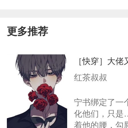
更多推荐
［快穿］大佬
红茶叔叔
宁书绑定了一
化他们，只是
着他的腰，勾