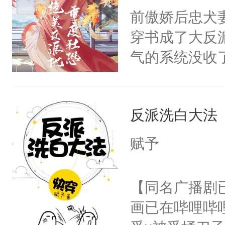
朝，一个从未
前傲娇后忠犬
卫天还没亮，
为三种性别。
穿书成了大反
腰：“陛下，
构与男子相同
气的系统没收
不好了！”“那
了一颗红色的
成了没用的废
扣到怀里，安
得不开始在后
说他可怜，却
顶替白莲花的
人，最终坐上
反派洗白大法
用见人，因为
小白莲：“嘤嘤
言神龙见首不
胡说，我没碰
赋予
想见人。没有
这是你舅妈，快
名蛇蛇，跟人
不愧是大佬，
【同名广播剧
不知道，那小
悉，嗷？这不
画已在哔哩哔
头，魔尊墨宴
可以先看仙帝