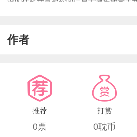
设的伏笔我喜欢你的信息素激推放学等
贝家妻力挺+肯定水千丞木瓜黄力挺+肯定
开智跟风的神人）爱你们哦
作者
推荐
打赏
0
票
0
耽币