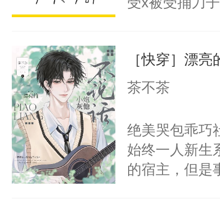
受x被受捅刀
宴：柳折枝你
派，他的任务
飞魄散！第二
一位合适的男
们竟然欺负你
［快穿］漂亮
病，一个个的
宴：要不你跟
上了还是无动
茶不茶
来……“蛇蛇
力跟男主称兄
好，别人都想
间变脸背叛他
绝美哭包乖巧社
堂魔尊……行
的恶事他都对
始终一人新生
位，当日就抢
一个权力滔天
的宿主，但是
神偏执：不许
右男主又报复
个社恐小哭包
腿，把你锁在
个世界了。直
宿主，元宝只
有人养？还有
他说：【您需