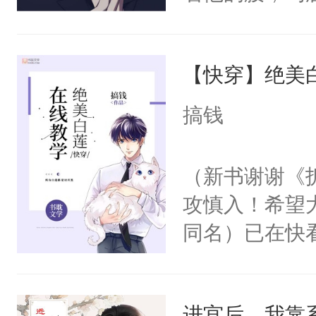
角落，捏着他
尝尝。”当红
【快穿】绝美
来，给老公亲
用力——为你
搞钱
糖专业户，不
（新书谢谢《
攻慎入！希望
同名）已在快
叭！】1V1
统界里面有个
进宫后，我靠