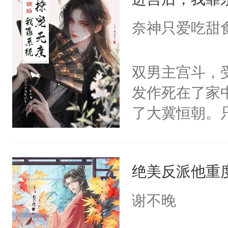
成为所有白莲
I，他们决定
奈神只爱吃甜
学子，莫之阳
莲花可不止有
双男主宫斗，
点脑袋，看着
发作死在了家
常见问题一：
了大冀恒朝。
教科书版：“
己的世界，并
样。”莫之阳
王名为云胤，
母的微笑：“
绝美反派他重
惜被人暗害，
留看着面前这
绝。主神知晓
谢不晚
人，突然醒悟
顾云去到大冀
问题二：废后