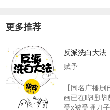
更多推荐
反派洗白大法
赋予
【同名广播剧
画已在哔哩哔
受x被受捅刀