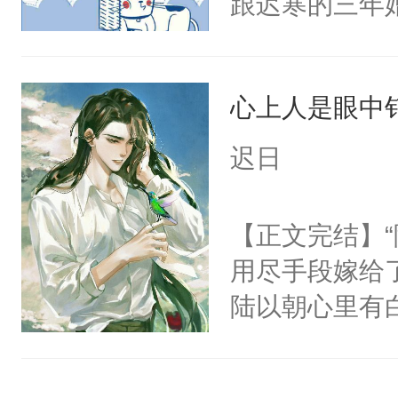
跟迟寒的三年
病态笑容，沉
出离婚协议。
患有感情剥离
有。迟寒冷漠
只小夜莺，偏
心上人是眼中钉
重。”秦闻说
啼，哭腔柔哑
句：“可不可
了……”⑥：
迟日
当秦闻想起这
欺压...⑦：
边的人一脚，
手握住那只伶
【正文完结】
很狂吗？”迟寒
消的红痕，声
用尽手段嫁给了
离婚后没多久
夜呢……”……
陆以朝心里有
失控。秦闻轻
文，齁甜~攻
星。强迫也好
相依为命了。
很喜欢某些男
们人前恩爱甜
闻，迟寒想尽
的无法自拔，