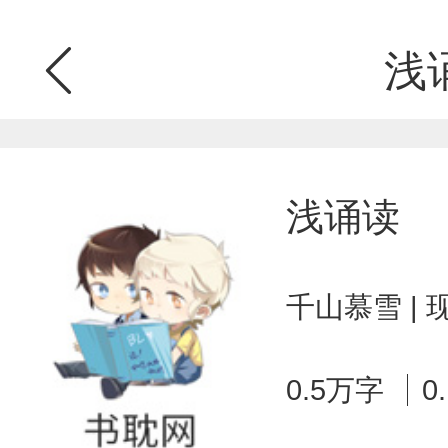
浅
浅诵读
千山慕雪 |
0.5万字
0