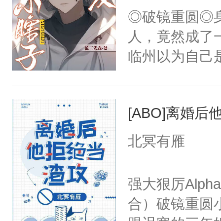
腰被大掌死死
◎破镜重圆◎
会给大师兄回
啊……我该怎
人，竟然成了
现言烬就站在
小少爷被血族
临州以为自己
静。这一世，
破少年雪腻纤
到这个小瞎子
只是师兄。-
人，好甜……
不得自己去死
情不比受少，
嫩柔软的腰腹
[ABO]离婚
才任由受自毁。
我还不够努力啊
中有穿越者！
北冥有雁
宠溺地抚摸香
不要吵架，友好
哑声调侃。④
强大狠厉Alp
准备的巨大牢
合）破镜重圆小
你准备最新鲜