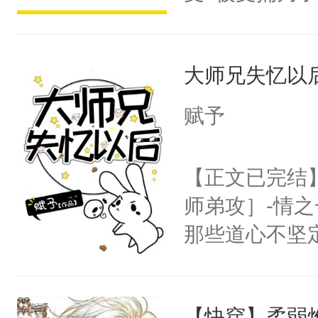
派，他的任务
一位合适的男
大师兄失忆以
病，一个个的
上了还是无动
赋予
力跟男主称兄
间变脸背叛他
【正文已完结
的恶事他都对
师弟攻］-情
一个权力滔天
那些道心不坚
右男主又报复
到了师弟，无
个世界了。直
甚至为此一念
他说：【您需
【快穿】柔弱