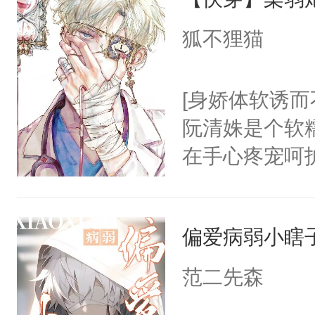
妄。当他看到
年，存活下来
白，这一切终
狐不狸猫
再说一遍。】
头。而宗门也
世界苟活十年。
子，门下所有
[身娇体软诱而
杀了同为魔道
阮清姝是个软
绝于师门前。
在手心疼宠呵
了当年。回到
美强惨系统”。
个宗门成为正
任务目标爱上
道吗？大师兄
偏爱病弱小瞎
任务完成。”阮
二师兄了。乙
上，别说追了
范二先森
忘记了对二师
小宿主被病态
此便再好不过