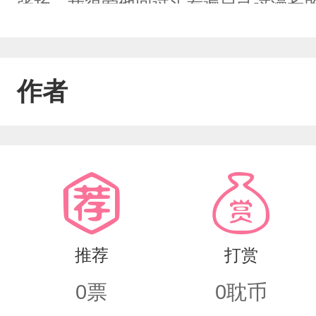
张扬。我很爱他回过头看遍自己这漫长
强。教我温柔，教我克制，教我理智，
我也会想。如果当初没有在一起。是不
作者
也依然相信爱迎万难，只是遗憾，我们
推荐
打赏
0
票
0
耽币