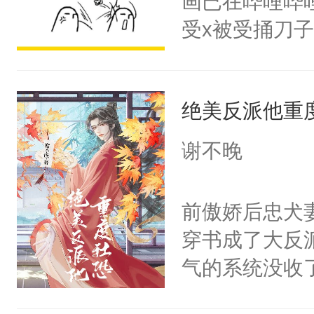
画已在哔哩哔
腰：“陛下，
构与男子相同
受x被受捅刀
不好了！”“那
了一颗红色的
派，他的任务
扣到怀里，安
得不开始在后
一位合适的男
顶替白莲花的
人，最终坐上
绝美反派他重
病，一个个的
小白莲：“嘤嘤
上了还是无动
胡说，我没碰
谢不晚
力跟男主称兄
这是你舅妈，快
间变脸背叛他
不愧是大佬，
前傲娇后忠犬
的恶事他都对
悉，嗷？这不
穿书成了大反
一个权力滔天
可以先看仙帝
气的系统没收
右男主又报复
成了没用的废
个世界了。直