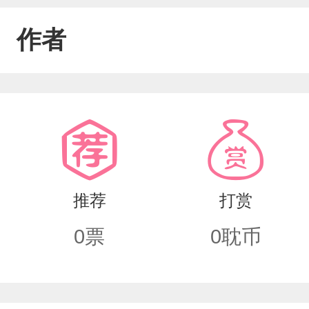
作者
推荐
打赏
0
票
0
耽币