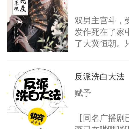
学子，莫之阳
莲花可不止有
双男主宫斗，
点脑袋，看着
发作死在了家
常见问题一：
了大冀恒朝。
教科书版：“
己的世界，并
样。”莫之阳
王名为云胤，
母的微笑：“
反派洗白大法
惜被人暗害，
留看着面前这
绝。主神知晓
赋予
人，突然醒悟
顾云去到大冀
问题二：废后
朝，一个从未
【同名广播剧
卫天还没亮，
为三种性别。