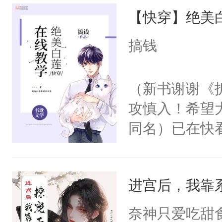
【快穿】绝美
来，给老公亲
用力——为你
搞钱
糖专业户，不
（新书谢谢《
攻慎入！希望
同名）已在快
叭！】1V1
统界里面有个
进宫后，我靠
成为所有白莲
I，他们决定
奈神只爱吃甜