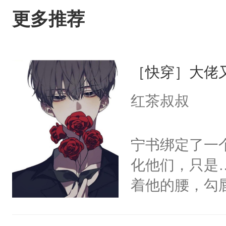
更多推荐
［快穿］大佬
红茶叔叔
宁书绑定了一
化他们，只是
着他的腰，勾
角落，捏着他
尝尝。”当红