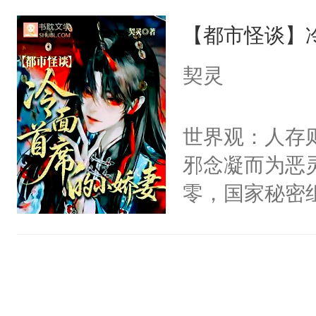
说他可怜，却
他说：【您需
【都市怪谈】
用见人，因为
年，存活下来
言神龙见首不
契灵
再说一遍。】
想见人。没有
世界苟活十年。
名蛇蛇，跟人
世界观：人存
不知道，那小
邪念凝而为恶
头，魔尊墨宴
零，国家秘密
宴：柳折枝你
士，以武力、
飞魄散！第二
界分三性：男
们竟然欺负你
子嗣）。盘龙
宴：要不你跟
孤独成性，被