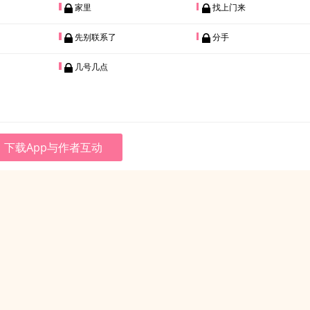
家里
找上门来
先别联系了
分手
几号几点
下载App与作者互动