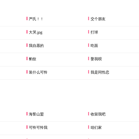
严氏！！
交个朋友
大哭.jpg
打球
我自愿的
吃面
豹纹
娶我呗
装什么可怜
我是同性恋
海誓山盟
收留我吧
可怜可怜我
咱们家