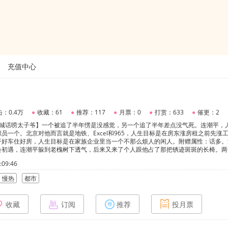
充值中心
：0.4万
●
收藏：61
●
推荐：117
●
月票：0
●
打赏：633
●
催更：2
京城话唠太子爷】一个被追了半年愣是没感觉，另一个追了半年差点没气死。连潮平，
员一个。北京对他而言就是地铁、Excel和965，人生目标是在房东涨房租之前先涨
开好车住好房，人生目标是在家族企业里当一个不那么烦人的闲人。附赠属性：话多。
会初遇，连潮平躲到老槐树下透气，后来又来了个人跟他占了那把锈迹斑斑的长椅。两
成共识，也是最后一次。因为之后严非觉就开始了他长达半年的信息轰炸、请客吃饭和
09:46
忍不住了。连潮平：你到底图我什么？严非觉：你这个人挺有意思的。连潮平：你是想
……我只是想交个朋友甜口，慢热，主受，HE。(此书时间背景为短信年代~)
慢热
都市
收藏
订阅
推荐
投月票