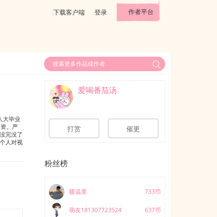
作者平台
下载客户端
登录
爱喝番茄汤
人大毕业
工资。严
打赏
催更
没完没了
个人对视
强行偶
挖我吧？
粉丝榜
暖温度
733币
萌友181307723524
637币