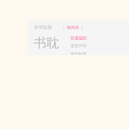
友情链接
独阅读
书耽
作者福利
免责声明
签约制度
Copyright 2017-2024 Hangzhou
杭州更更
请所有作者发布作品时务必遵守国家互
本站所收录作