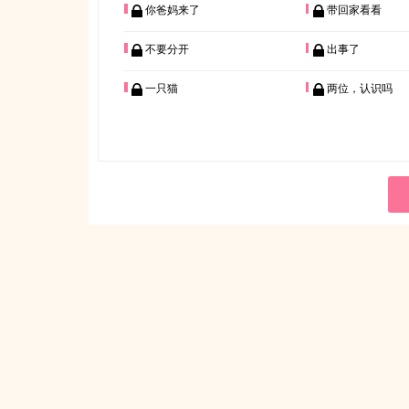
你爸妈来了
带回家看看
不要分开
出事了
一只猫
两位，认识吗