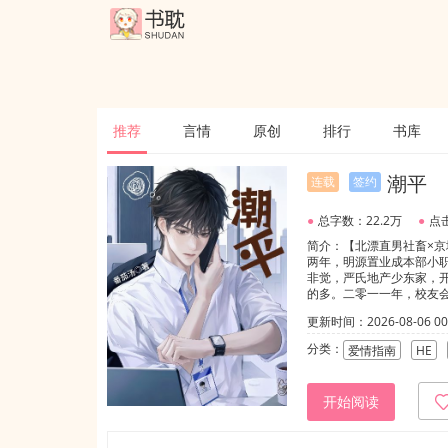
推荐
言情
原创
排行
书库
潮平
连载
签约
●
总字数：22.2万
●
点击
简介：【北漂直男社畜×
两年，明源置业成本部小职
非觉，严氏地产少东家，
的多。二零一一年，校友
一眼，这是他们第一次达
更新时间：2026-08-06 00:
遇，后来有一天，他终于
我不做商业间谍。严非觉：
分类：
爱情指南
HE
开始阅读