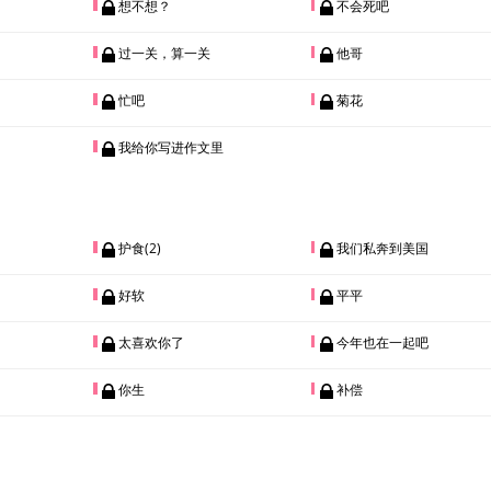
想不想？
不会死吧
过一关，算一关
他哥
忙吧
菊花
我给你写进作文里
护食(2)
我们私奔到美国
好软
平平
太喜欢你了
今年也在一起吧
你生
补偿