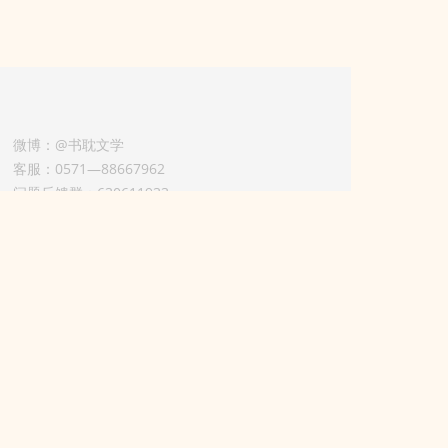
微博：@书耽文学
客服：0571—88667962
问题反馈群：630611933
版权业务联系人-淡风 QQ：
3614922414（加好友请备注合作来意）
11002012925号
浙ICP备2025148804号
用条款）
举报电话：0571—88667962
本站立场无关