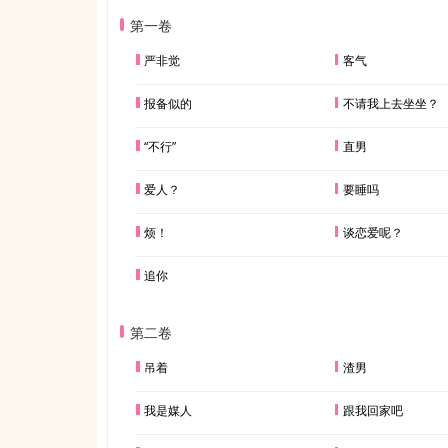
第一卷
严非觉
客气
报备似的
不请我上去坐坐？
“不行”
直男
爱人？
要睡吗
烦！
谈恋爱呢？
追你
第二卷
吊着
渣男
我是媒人
跟我回家吧