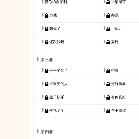
祝你约会顺利。
上架感言
办他
办我
想你了
小情儿
还跟我吗
夏峙
第三卷
平平辛苦了
护食
最重要的人
好好看看
生日快乐
有你真好
生气了？
舍不得你
第四卷