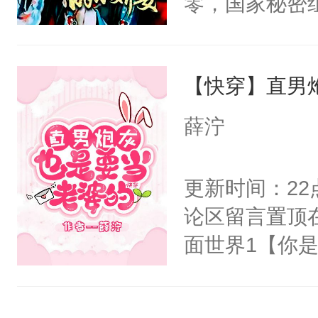
零，国家秘密
右男主又报复
士，以武力、
个世界了。直
界分三性：男
他说：【您需
【快穿】直男
子嗣）。盘龙
年，存活下来
孤独成性，被
薛泞
再说一遍。】
貌美送花郎，
世界苟活十年。
嘴硬心软、宠
更新时间：2
他才发现：他的
论区留言置顶
氓，本体是全
面世界1【你
来想逗逗人类
长大的竹马，
到油盐不进。
抢了你要给竹
本来只想成家