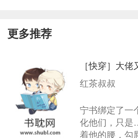
更多推荐
［快穿］大佬
红茶叔叔
宁书绑定了一
化他们，只是
着他的腰，勾