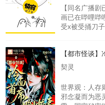
朝，一个从未
【同名广播剧
卫天还没亮，
为三种性别。
画已在哔哩哔
腰：“陛下，
构与男子相同
受x被受捅刀
不好了！”“那
了一颗红色的
派，他的任务
扣到怀里，安
得不开始在后
一位合适的男
顶替白莲花的
人，最终坐上
【都市怪谈】
病，一个个的
小白莲：“嘤嘤
上了还是无动
胡说，我没碰
契灵
力跟男主称兄
这是你舅妈，快
间变脸背叛他
不愧是大佬，
世界观：人存
的恶事他都对
悉，嗷？这不
邪念凝而为恶
一个权力滔天
可以先看仙帝