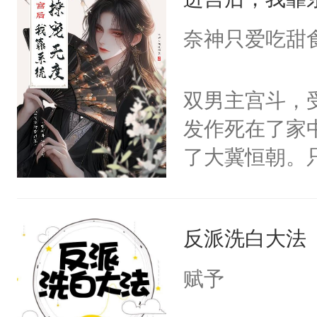
成为所有白莲
I，他们决定
奈神只爱吃甜
学子，莫之阳
莲花可不止有
双男主宫斗，
点脑袋，看着
发作死在了家
常见问题一：
了大冀恒朝。
教科书版：“
己的世界，并
样。”莫之阳
王名为云胤，
母的微笑：“
反派洗白大法
惜被人暗害，
留看着面前这
绝。主神知晓
赋予
人，突然醒悟
顾云去到大冀
问题二：废后