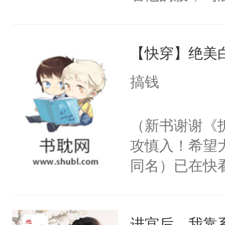
角落，捏着他
尝尝。”当红
【快穿】绝美
来，给老公亲
用力——为你
搞钱
糖专业户，不
（新书谢谢《
攻慎入！希望
同名）已在快
叭！】1V1
统界里面有个
进宫后，我靠