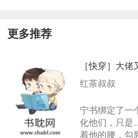
更多推荐
［快穿］大佬
红茶叔叔
宁书绑定了一
化他们，只是
着他的腰，勾