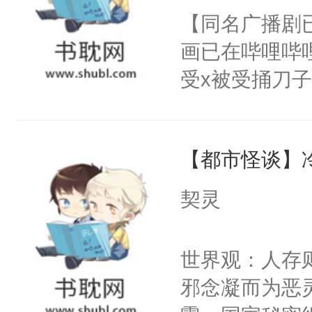
朝，一个从未
【同名广播剧
卫天还没亮，
为三种性别。
画已在哔哩哔
腰：“陛下，
构与男子相同
受x被受捅刀
不好了！”“那
了一颗红色的
派，他的任务
扣到怀里，安
得不开始在后
一位合适的男
顶替白莲花的
人，最终坐上
【都市怪谈】
病，一个个的
小白莲：“嘤嘤
上了还是无动
胡说，我没碰
契灵
力跟男主称兄
这是你舅妈，快
间变脸背叛他
不愧是大佬，
世界观：人存
的恶事他都对
悉，嗷？这不
邪念凝而为恶
一个权力滔天
可以先看仙帝