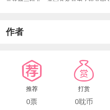
言文坐一块儿，美曰其名是为了提高学
己不是读书那块儿料，还和学霸坐一起
他身姿挺拔，一双比他小点的手拼命记
作者
学霸同桌。包括但不限于偷偷拿走他的
圾桶里。斐齐的朋友顾白听了，直接说
人。斐齐坏笑，就好玩嘛。但他没想到
了。一一一一一一一一一希望大家多多
推荐
打赏
0
票
0
耽币