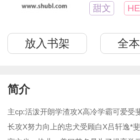
甜文
HE
放入书架
全本
简介
主cp:活泼开朗学渣攻X高冷学霸可爱受
长攻X努力向上的忠犬受顾白X吕轩逸*