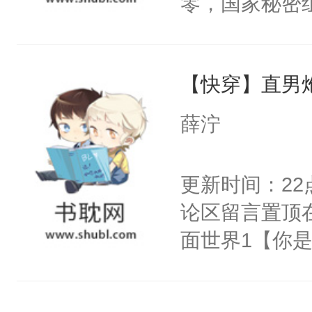
零，国家秘密
右男主又报复
士，以武力、
个世界了。直
界分三性：男
他说：【您需
【快穿】直男
子嗣）。盘龙
年，存活下来
孤独成性，被
薛泞
再说一遍。】
貌美送花郎，
世界苟活十年。
嘴硬心软、宠
更新时间：2
他才发现：他的
论区留言置顶
氓，本体是全
面世界1【你
来想逗逗人类
长大的竹马，
到油盐不进。
抢了你要给竹
本来只想成家