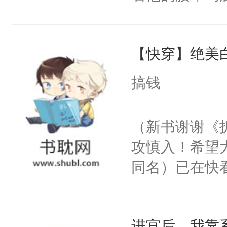
角落，捏着他
尝尝。”当红
【快穿】绝美
来，给老公亲
用力——为你
搞钱
糖专业户，不
（新书谢谢《
攻慎入！希望
同名）已在快
叭！】1V1
统界里面有个
进宫后，我靠