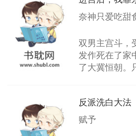
成为所有白莲
I，他们决定
奈神只爱吃甜
学子，莫之阳
莲花可不止有
双男主宫斗，
点脑袋，看着
发作死在了家
常见问题一：
了大冀恒朝。
教科书版：“
己的世界，并
样。”莫之阳
王名为云胤，
母的微笑：“
反派洗白大法
惜被人暗害，
留看着面前这
绝。主神知晓
赋予
人，突然醒悟
顾云去到大冀
问题二：废后