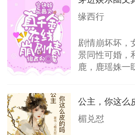
使劲，蝴蝶近
随着宮殊的体
缘西行
少时与她相逢
脸上依旧挂着
剧情崩坏坏，
防的爱情，天
景同性可婚，
可到头来她终
鹿，鹿瑶姝一
吹拂而过，香
一个每天上演
扬，翩翩起舞
包办婚姻送了
殊的指尖。清
公主，你这么
看见不精彩但
动，这一世她
原著里两人两
楣兑怼
不了情的枷锁
白月光。但这