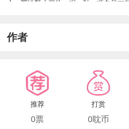
人。她沉默了很久，说，好。这不是一
意面，却始终没学会爱她。是她在罗马
不回。罗马依旧，我们算了。
作者
推荐
打赏
0
票
0
耽币