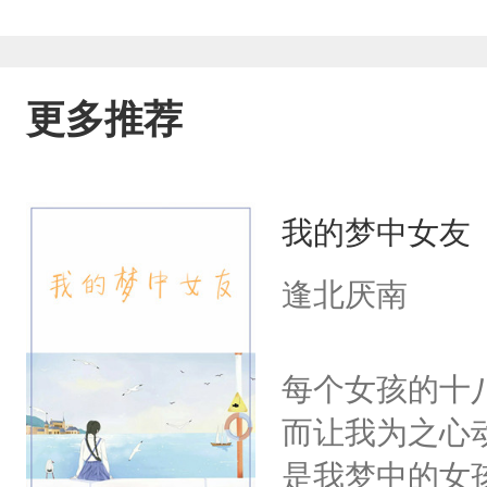
更多推荐
我的梦中女友
逢北厌南
每个女孩的十
而让我为之心
是我梦中的女孩