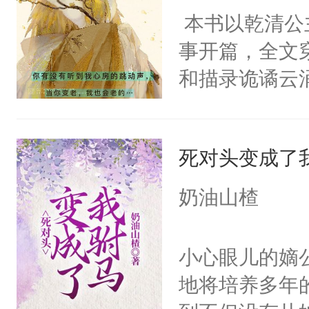
了！！谈恋爱
本书以乾清公
温和被假千金
事开篇，全文
这些人通通叉
和描录诡谲云
拍即合。买通
主的丈夫是驸
手一个技能讹
马是同一个人
咖位大欺压她
死对头变成了
丈夫是驸马，
站场。一连串
主。是不是有
奶油山楂
亚，六亲不认
《新女驸马》
专用办公桌上
且看这公主和
小心眼儿的嫡
在沈祈身上。
地将培养多年
上升期的女演