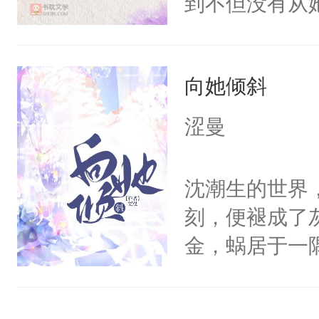
到不但没有从
着黑西装里着
对头赵贞策反
发显眼。她掐
一声回应：“好
向她倾斜
涩曼
沈潮生的世界
刻，便褪成了
金，蜗居于一
同囚禁自我的
直到那个叫萧