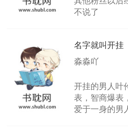
其他粉丝以后
不说了
名字就叫开挂
淼淼吖
开挂的男人叶
表，智商爆表
爱于一身的男
颜控，腹肌控