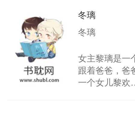
今没有叶伶他
冬璃
性格：骚，除
冬璃
女主黎璃是一
跟着爸爸，爸
一个女儿黎欢