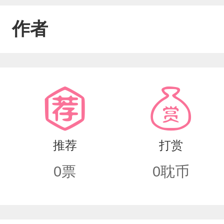
作者
推荐
打赏
0
票
0
耽币