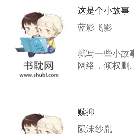
这是个小故事
蓝影飞影
就写一些小故
网络，倾权删
赎抑
陨沫纱胤