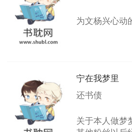
为文杨兴心动
宁在我梦里
还书债
关于本人做梦