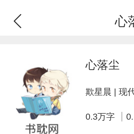
心
心落尘
欺星晨 | 现
0.3万字
0