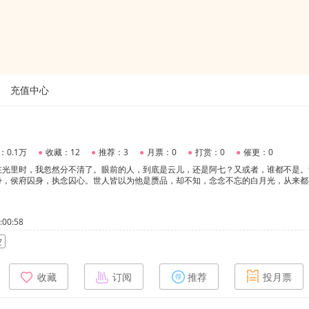
充值中心
：0.1万
●
收藏：12
●
推荐：3
●
月票：0
●
打赏：0
●
催更：0
在光里时，我忽然分不清了。眼前的人，到底是云儿，还是阿七？又或者，谁都不是。
身，侯府囚身，执念囚心。世人皆以为他是赝品，却不知，念念不忘的白月光，从来都
00:58
空
收藏
订阅
推荐
投月票