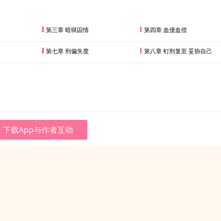
第三章 暗狱囚情
第四章 血债血偿
第七章 刑偏失度
第八章 钉刑复至 妥协自己
下载App与作者互动