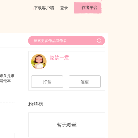
作者平台
下载客户端
登录
懿歆一意
谁又是谁
是他本
打赏
催更
粉丝榜
暂无粉丝