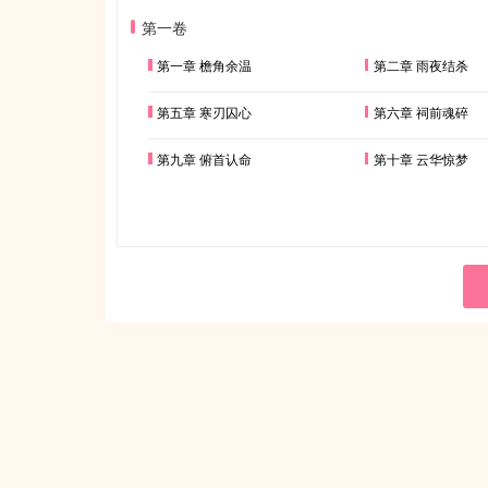
第一卷
第一章 檐角余温
第二章 雨夜结杀
第五章 寒刃囚心
第六章 祠前魂碎
第九章 俯首认命
第十章 云华惊梦