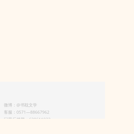
微博：@书耽文学
客服：0571—88667962
问题反馈群：630611933
版权业务联系人-淡风 QQ：
3614922414（加好友请备注合作来意）