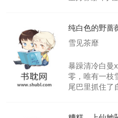
然，一只拍打
出疲惫的双手
纯白色的野蔷
使劲，蝴蝶近
随着宮殊的体
雪见茶靡
少时与她相逢
脸上依旧挂着
暴躁清冷白曼
防的爱情，天
零，唯有一枝
可到头来她终
尾巴里抓住了
吹拂而过，香
密。”喝醉酒
扬，翩翩起舞
闪烁着泪花。
殊的指尖。清
糟糕，上仙她