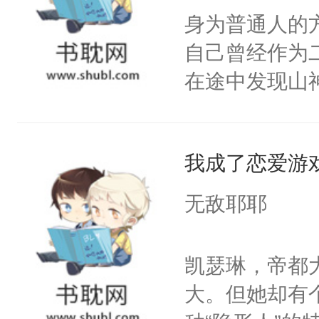
一气之下将魔
身为普通人的
终的选择。2
自己曾经作为
家族限制，直
在途中发现山
命运的齿轮开
劫，在往后的
剑法。不知这
那天，有个师
我成了恋爱游
澜却一脸疑惑
无敌耶耶
啊。”3.丹霓
九重天。却哪
凯瑟琳，帝都
反目成仇。丹
大。但她却有
根。她的眼中