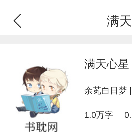
满天
满天心星
余芄白日梦 
1.0万字
0