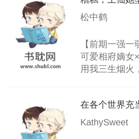
美好爱情，唯
动，这一世她
无猜。传统的
松中鹤
不了情的枷锁
进心里好几年
放在心里好几年
【前期一强一
么？”徐薇薇
可爱相府嫡女
用我三生烟火
情，亦是我现
稳的上仙丹霓
在各个世界充
的恋爱脑。丹
爱。”仙帝沉
KathySweet
仙女来背锅。