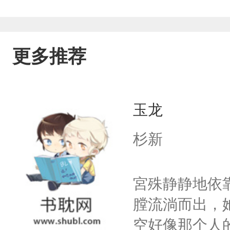
更多推荐
玉龙
杉新
宮殊静静地依
膛流淌而出，
空好像那个人