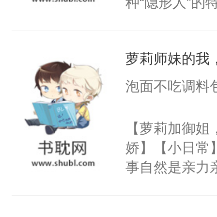
种“隐形人”
爱慕沈芸澜看
即使大摇大摆
说，你别太爱了
觉。直到一个
萝莉师妹的我
来身处一个恋
道的背景板N
泡面不吃调料
女主角，即将
飞的爱情故事
【萝莉加御姐
丽丝，让她远
娇】【小日常
之手，导致故
事自然是亲力
心热狐狸×白
这哪里是招生，
丝T，别站错
宗的未来啊。