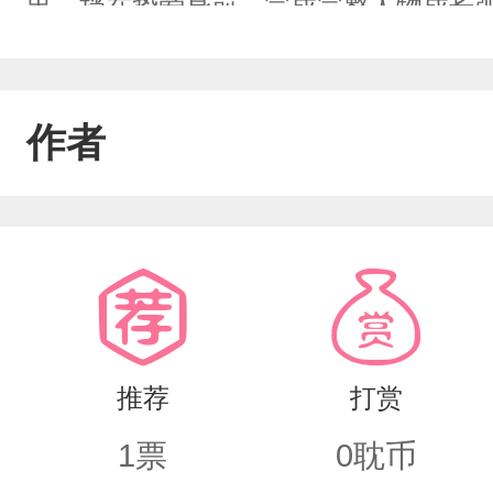
出、挡在挚爱身前，完成完整人物成长
的温浅浅，把夏知遇当成毕生信仰与独
作深沉，一旦有人冒犯她的本命，便瞬
作者
念已久的白月光相逢，假面碎裂，执念
推荐
打赏
1
票
0
耽币