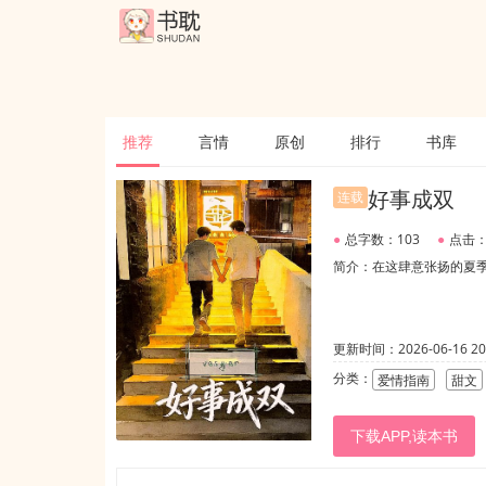
推荐
言情
原创
排行
书库
好事成双
连载
●
总字数：103
●
点击：
简介：在这肆意张扬的夏
更新时间：2026-06-16 20:
分类：
爱情指南
甜文
下载APP,读本书