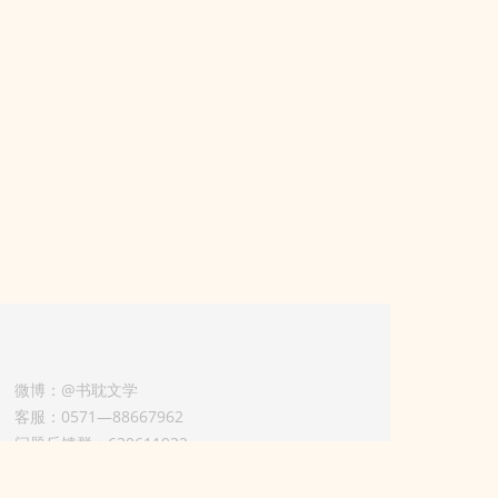
微博：@书耽文学
客服：0571—88667962
问题反馈群：630611933
版权业务联系人-淡风 QQ：
3614922414（加好友请备注合作来意）