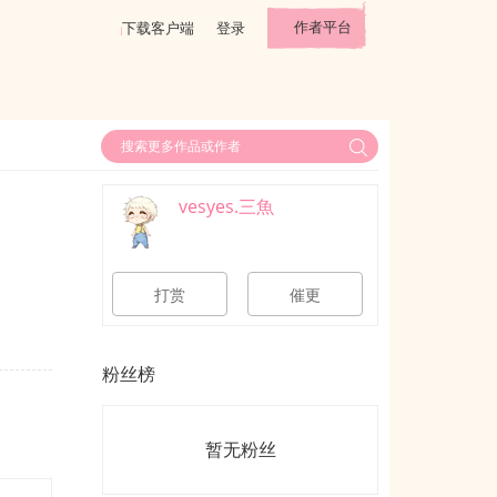
作者平台
下载客户端
登录
vesyes.三魚
打赏
催更
粉丝榜
暂无粉丝