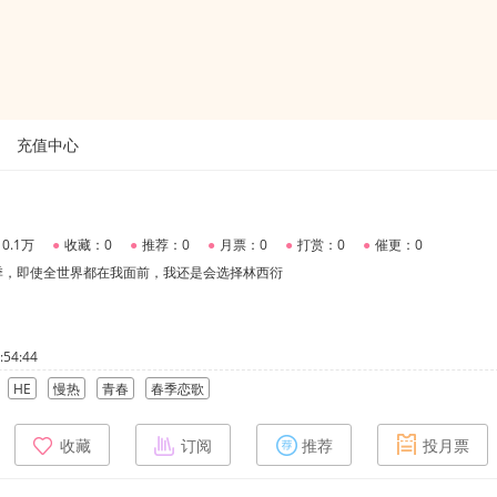
充值中心
0.1万
●
收藏：0
●
推荐：0
●
月票：0
●
打赏：0
●
催更：0
季，即使全世界都在我面前，我还是会选择林西衍
54:44
HE
慢热
青春
春季恋歌
收藏
订阅
推荐
投月票