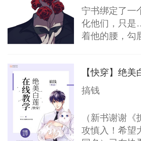
宁书绑定了一
化他们，只是
着他的腰，勾
角落，捏着他
尝尝。”当红
【快穿】绝美
来，给老公亲
用力——为你
搞钱
糖专业户，不
（新书谢谢《
攻慎入！希望