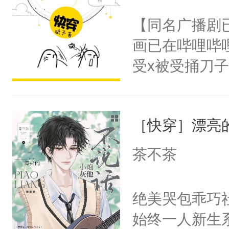
名蛇蛇，跟人
不愧是大佬，
【同名广播剧
不知道，那小
悉，嗷？这不
画已在哔哩哔
头，魔尊墨宴
可以先看仙帝
受x被受捅刀
宴：柳折枝你
派，他的任务
飞魄散！第二
一位合适的男
们竟然欺负你
［快穿］漂亮
病，一个个的
宴：要不你跟
上了还是无动
茶不茶
来……“蛇蛇
力跟男主称兄
好，别人都想
间变脸背叛他
绝美哭包乖巧社
堂魔尊……行
的恶事他都对
始终一人新生
位，当日就抢