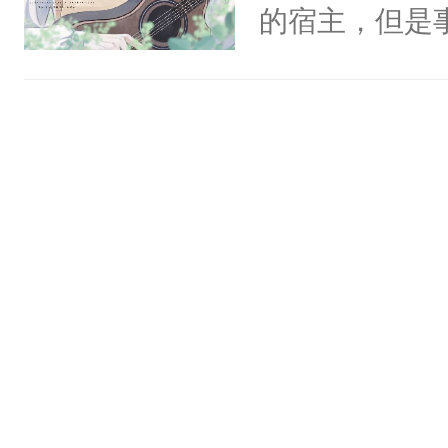
一个权力滔天
的宿主，但是
神偏执：不许
右男主又报复
个社恐小哭包
腿，把你锁在
个世界了。直
宿主，元宝只
有人养？还有
他说：【您需
你，打他一巴
种威胁手段没
年，存活下来
右脸欠踹$￥#
他是社恐，墨
再说一遍。】
白嫩嫩一看就
哄：祖宗，求
世界苟活十年。
前，抬手摸了
不出去啊……1
句：“魂淡！”元
血：可爱，想
阴恻恻的看着
招惹我的，你