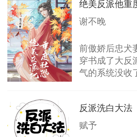
绝美反派他重
惜被人暗害，
留看着面前这
绝。主神知晓
谢不晚
人，突然醒悟
顾云去到大冀
问题二：废后
朝，一个从未
前傲娇后忠犬
卫天还没亮，
为三种性别。
穿书成了大反
腰：“陛下，
构与男子相同
气的系统没收
不好了！”“那
了一颗红色的
成了没用的废
扣到怀里，安
得不开始在后
说他可怜，却
顶替白莲花的
人，最终坐上
反派洗白大法
用见人，因为
小白莲：“嘤嘤
言神龙见首不
胡说，我没碰
赋予
想见人。没有
这是你舅妈，快