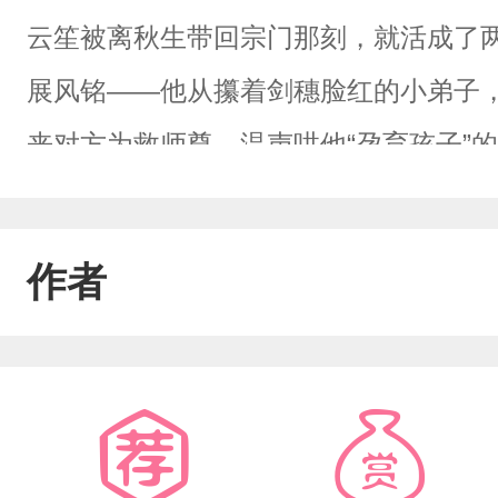
云笙被离秋生带回宗门那刻，就活成了
展风铭——他从攥着剑穗脸红的小弟子
来对方为救师尊，温声哄他“孕育孩子”
——养育他的老头死于这人之手，百年
的身世，都是精心算计的棋子。直到撞
作者
窿，体内封印的心魔醒了。那道声音裹着
你，害你，我陪你杀回去。”云笙没信。
时，听心魔在识海低叹：“你想利用他，
己。”云笙想，心魔不愧是心魔，难怪有