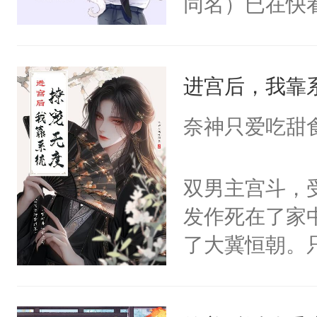
同名）已在快
叭！】1V1
统界里面有个
进宫后，我靠
成为所有白莲
I，他们决定
奈神只爱吃甜
学子，莫之阳
莲花可不止有
双男主宫斗，
点脑袋，看着
发作死在了家
常见问题一：
了大冀恒朝。
教科书版：“
己的世界，并
样。”莫之阳
王名为云胤，
母的微笑：“