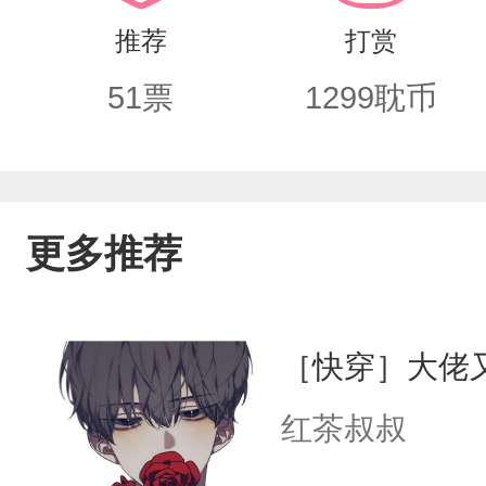
溅祭坛——云笙攥着最后力气，打碎离
推荐
打赏
睁眼就看到，前讨要自己尸身的展风铭
51
票
1299
耽币
着心魔陌生又熟悉的脸，明白了那天的
【前期暗恋刀到肝颤，中期心魔共生搞
追妻火葬场（追不到版），师尊疯批反
更多推荐
［快穿］大佬
红茶叔叔