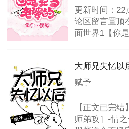
嘴硬心软、宠
不出去啊……1
更新时间：2
他才发现：他的
论区留言置顶
氓，本体是全
面世界1【你
来想逗逗人类
长大的竹马，
到油盐不进。
抢了你要给竹
本来只想成家
大师兄失忆以
入住你家，愤
只对他温柔。
在转学生手上
赋予
至恶鬼神×冷
2【你是从大
善；他是冷，
学生，为了追
【正文已完结
只为你，守尽
想到，青梅第
师弟攻］-情
你，才拥有家
舍友，你暗搓