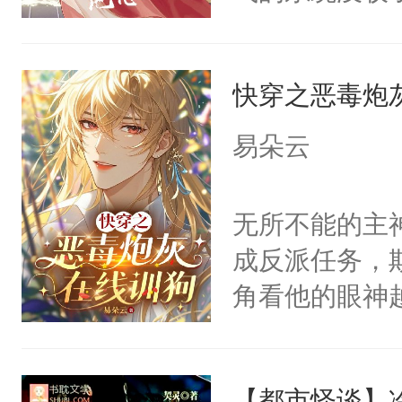
成了没用的废
说他可怜，却
快穿之恶毒炮
用见人，因为
言神龙见首不
易朵云
想见人。没有
名蛇蛇，跟人
无所不能的主
不知道，那小
成反派任务，
头，魔尊墨宴
角看他的眼神
宴：柳折枝你
只为了让小主
飞魄散！第二
为了给娇气小
们竟然欺负你
【都市怪谈】