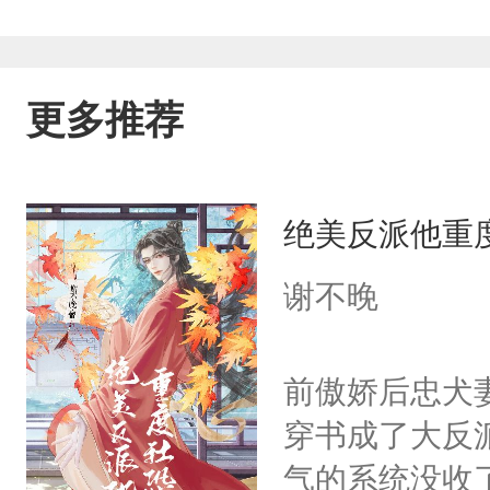
更多推荐
绝美反派他重
谢不晚
前傲娇后忠犬
穿书成了大反
气的系统没收