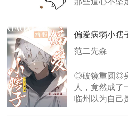
那些道心不坚
人×最强鬼神
不懂方言，你
到了师弟，无
者文风写实派
诉对方是夸赞
甚至为此一念
奇的宝子们误
沐浴露、洗衣
偏爱病弱小瞎
妄。当他看到
误以为，你暗
白，这一切终
范二先森
3【你是被女
头。而宗门也
冷酷，聪慧，
子，门下所有
◎破镜重圆◎
秘书，在女霸
杀了同为魔道
人，竟然成了
司，还负
绝于师门前。
临州以为自己
了当年。回到
到这个小瞎子
个宗门成为正
不得自己去死
道吗？大师兄