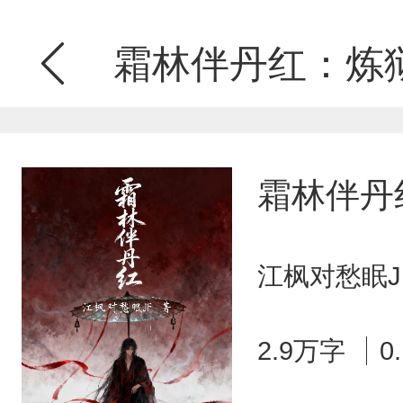
霜林伴丹红：炼
霜林伴丹
江枫对愁眠J
2.9万字
0