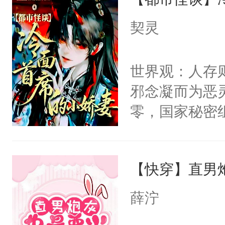
后，竟然是为
宴：要不你跟
拥住了日思夜
契灵
来……“蛇蛇
好，别人都想
世界观：人存
堂魔尊……行
邪念凝而为恶
位，当日就抢
零，国家秘密
神偏执：不许
士，以武力、
腿，把你锁在
界分三性：男
有人养？还有
【快穿】直男
子嗣）。盘龙
种威胁手段没
孤独成性，被
他是社恐，墨
薛泞
貌美送花郎，
哄：祖宗，求