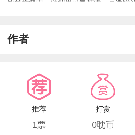
成金丹修士。修仙界灵气枯竭、三派暗
然图谋不轨，以下犯上！……“沈逐光！你
胆天下去得，小心寸步难行’吗？怎么，
作者
推荐
打赏
1
票
0
耽币