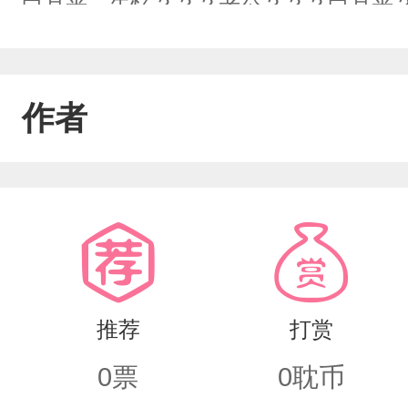
白月光，失忆？？？老公？？？白月光？
完一系列好基友的吐槽中，我发现原来
总霍景深，被家族逼迫无奈，我舔狗上
作者
年下小舔狗，上演着你爱我，我不爱你
越相处，越不对劲啊???SOS。 霸总
的还是葡萄味” 白月光看见在公司的我
对我怎么冷淡啊？清清” 年下小舔狗发
东西离婚” 1V1 温柔暗恋闷骚攻Vs
推荐
打赏
0
票
0
耽币