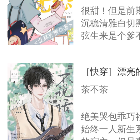
朝，一个从未
很甜！但是前
卫天还没亮，
为三种性别。
沉稳清雅白切黑
腰：“陛下，
构与男子相同
弦生来是个爹
不好了！”“那
了一颗红色的
揽，也没抱多
扣到怀里，安
得不开始在后
到某天，江揽
顶替白莲花的
人，最终坐上
［快穿］漂亮
试。”“陆弦，
小白莲：“嘤嘤
懂江揽的意图
胡说，我没碰
茶不茶
打这个明天脚
这是你舅妈，快
成功进化为“
不愧是大佬，
绝美哭包乖巧社
干干净净。最
悉，嗷？这不
始终一人新生
揽，不行咱们
可以先看仙帝