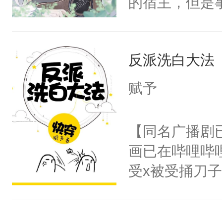
的宿主，但是
揽：“……”
个社恐小哭包
的每一年，江
宿主，元宝只
还揣了崽儿。
反派洗白大法
你，打他一巴
过，他眼睁睁
右脸欠踹$￥#
赋予
点变得冰冷。
白嫩嫩一看就
含有生子攻不
前，抬手摸了
【同名广播剧
差逻辑废，心
句：“魂淡！”元
画已在哔哩哔
血：可爱，想
受x被受捅刀
阴恻恻的看着
派，他的任务
招惹我的，你
一位合适的男
点头：“你自