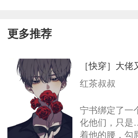
更多推荐
［快穿］大佬
红茶叔叔
宁书绑定了一
化他们，只是
着他的腰，勾