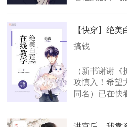
角落，捏着他
尝尝。”当红
【快穿】绝美
来，给老公亲
用力——为你
搞钱
糖专业户，不
（新书谢谢《
攻慎入！希望
同名）已在快
叭！】1V1
统界里面有个
进宫后，我靠