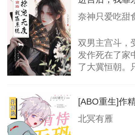
成为所有白莲
I，他们决定
奈神只爱吃甜
学子，莫之阳
莲花可不止有
双男主宫斗，
点脑袋，看着
发作死在了家
常见问题一：
了大冀恒朝。
教科书版：“
己的世界，并
样。”莫之阳
王名为云胤，
母的微笑：“
[ABO重生]
惜被人暗害，
留看着面前这
绝。主神知晓
北冥有雁
人，突然醒悟
顾云去到大冀
问题二：废后