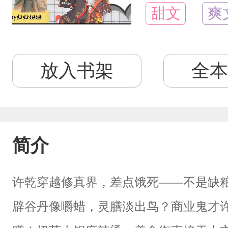
甜文
爽
放入书架
全本
简介
许乾穿越修真界，差点饿死——不是缺
辟谷丹像嚼蜡，灵膳淡出鸟？商业鬼才