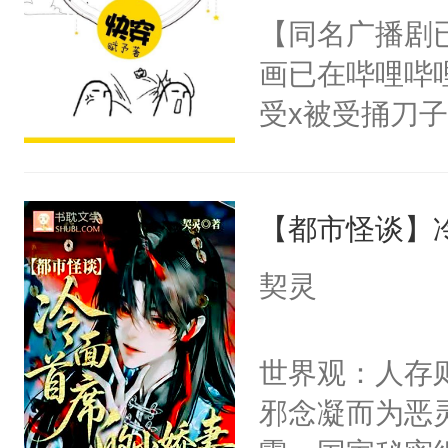
朝，一个从未
【同名广播剧
卫天还没亮，
为三种性别。
画已在哔哩哔
腰：“陛下，
构与男子相同
受x被受捅刀
不好了！”“那
了一颗红色的
派，他的任务
扣到怀里，安
得不开始在后
一位合适的男
顶替白莲花的
人，最终坐上
【都市怪谈】
病，一个个的
小白莲：“嘤嘤
上了还是无动
胡说，我没碰
契灵
力跟男主称兄
这是你舅妈，快
间变脸背叛他
不愧是大佬，
世界观：人存
的恶事他都对
悉，嗷？这不
邪念凝而为恶
一个权力滔天
可以先看仙帝