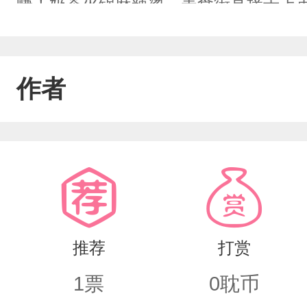
赚！奶茶火锅麻辣烫，美食街直接干上
善了整个修真界的民生。只是招来的外
身服役。直到某天，仇家打上门，只见那
作者
单麻辣烫，再来灭你全族。”许乾：“？
推荐
打赏
1
票
0
耽币