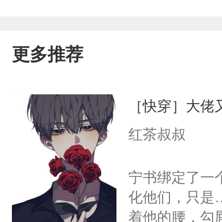
更多推荐
［快穿］大佬
红茶叔叔
宁书绑定了一
化他们，只是
着他的腰，勾