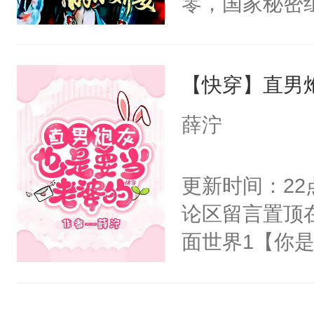
零，国家秘密
右男主又报复
士，以武力、
个世界了。直
界分三性：男
他说：【您需
【快穿】直男
子嗣）。盘龙
年，存活下来
孤独成性，被
薛泞
再说一遍。】
貌美送花郎，
世界苟活十年。
嘴硬心软、宠
更新时间：2
他才发现：他的
论区留言置顶
氓，本体是全
面世界1【你
来想逗逗人类
长大的竹马，
到油盐不进。
抢了你要给竹
本来只想成家