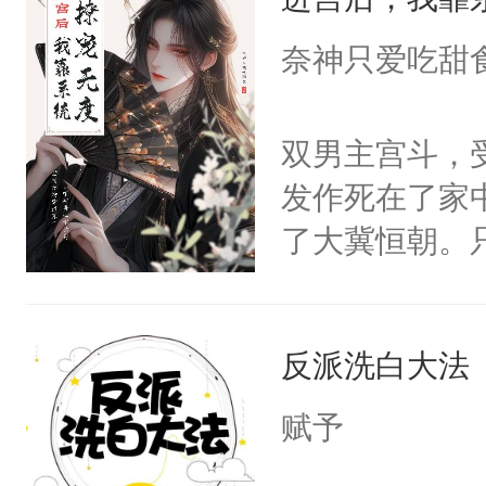
成为所有白莲
I，他们决定
奈神只爱吃甜
学子，莫之阳
莲花可不止有
双男主宫斗，
点脑袋，看着
发作死在了家
常见问题一：
了大冀恒朝。
教科书版：“
己的世界，并
样。”莫之阳
王名为云胤，
母的微笑：“
反派洗白大法
惜被人暗害，
留看着面前这
绝。主神知晓
赋予
人，突然醒悟
顾云去到大冀
问题二：废后