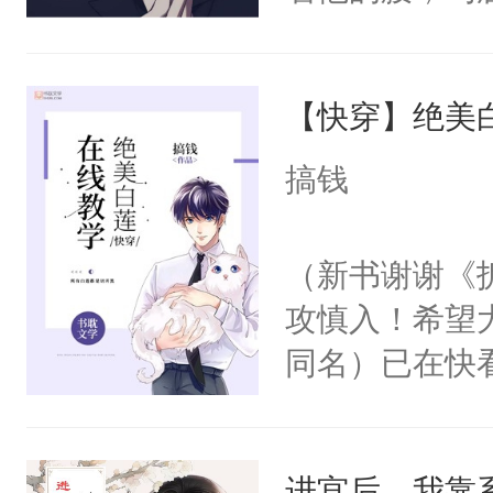
角落，捏着他
尝尝。”当红
【快穿】绝美
来，给老公亲
用力——为你
搞钱
糖专业户，不
（新书谢谢《
攻慎入！希望
同名）已在快
叭！】1V1
统界里面有个
进宫后，我靠