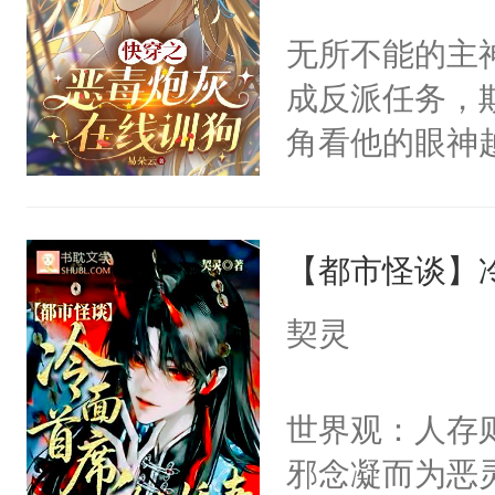
好，别人都想
间变脸背叛他
无所不能的主
堂魔尊……行
的恶事他都对
成反派任务，
位，当日就抢
一个权力滔天
角看他的眼神
神偏执：不许
右男主又报复
只为了让小主
腿，把你锁在
个世界了。直
为了给娇气小
有人养？还有
他说：【您需
【都市怪谈】
后，竟然是为
种威胁手段没
年，存活下来
拥住了日思夜
他是社恐，墨
契灵
再说一遍。】
哄：祖宗，求
世界苟活十年。
不出去啊……1
世界观：人存
邪念凝而为恶