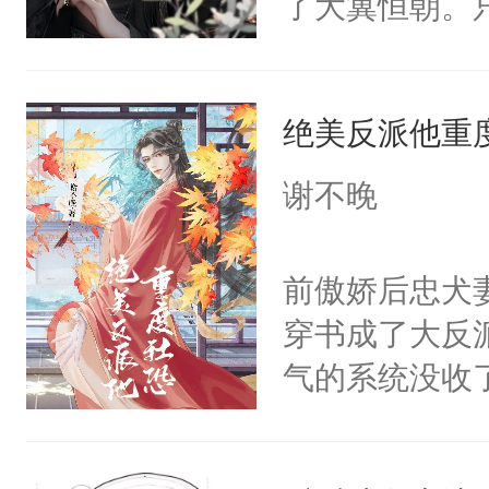
了大冀恒朝。
己的世界，并
王名为云胤，
绝美反派他重
惜被人暗害，
绝。主神知晓
谢不晚
顾云去到大冀
朝，一个从未
前傲娇后忠犬
为三种性别。
穿书成了大反
构与男子相同
气的系统没收
了一颗红色的
成了没用的废
得不开始在后
说他可怜，却
人，最终坐上