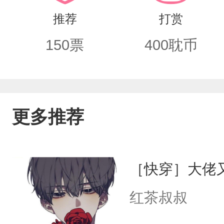
推荐
打赏
150
票
400
耽币
更多推荐
［快穿］大佬
红茶叔叔