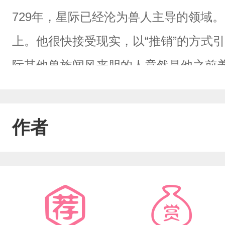
729年，星际已经沦为兽人主导的领域
上。他很快接受现实，以“推销”的方式
际其他兽族闻风丧胆的人竟然是他之前
一步步爬上去取得信任的阮峥表示:压制
钱黑龙:不管你要做什么，带上我好不好
作者
纯情蛇蛇:我不知道什么是恨，我只想和
唱歌哄你睡觉好不好。忠心狼卫:您只管
振兴人类阵营后，阮峥逐一解放在X—8
主动权，和小黑龙没羞没燥的生活在一