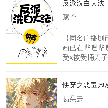
反派洗白大法
用见人，因为
言神龙见首不
赋予
想见人。没有
名蛇蛇，跟人
【同名广播剧
不知道，那小
画已在哔哩哔
头，魔尊墨宴
受x被受捅刀
宴：柳折枝你
派，他的任务
飞魄散！第二
一位合适的男
们竟然欺负你
快穿之恶毒炮
病，一个个的
宴：要不你跟
上了还是无动
易朵云
来……“蛇蛇
力跟男主称兄