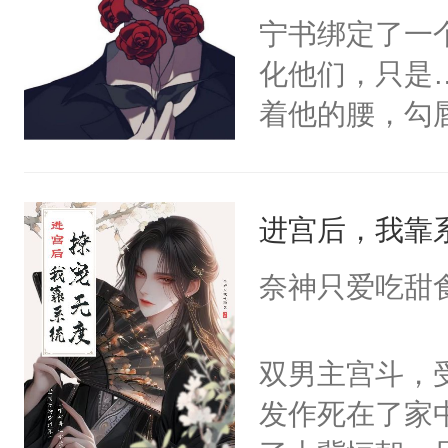
宁书绑定了一
化他们，只是
着他的腰，勾
角落，捏着他
尝尝。”当红
进宫后，我靠
来，给老公亲
用力——为你
奈神只爱吃甜
糖专业户，不
双男主宫斗，
发作死在了家