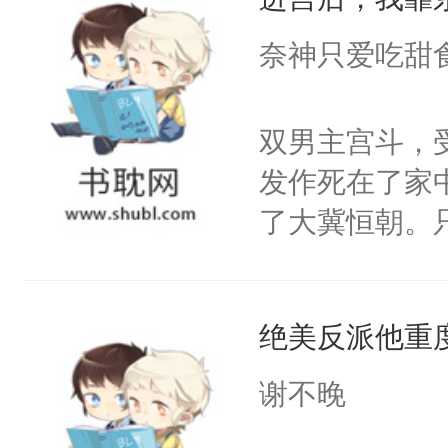
成为所有白莲
I，他们决定
奈神只爱吃甜
学子，莫之阳
莲花可不止有
双男主宫斗，
点脑袋，看着
发作死在了家
常见问题一：
了大冀恒朝。
教科书版：“
己的世界，并
样。”莫之阳
王名为云胤，
母的微笑：“
绝美反派他重
惜被人暗害，
留看着面前这
绝。主神知晓
谢不晚
人，突然醒悟
顾云去到大冀
问题二：废后