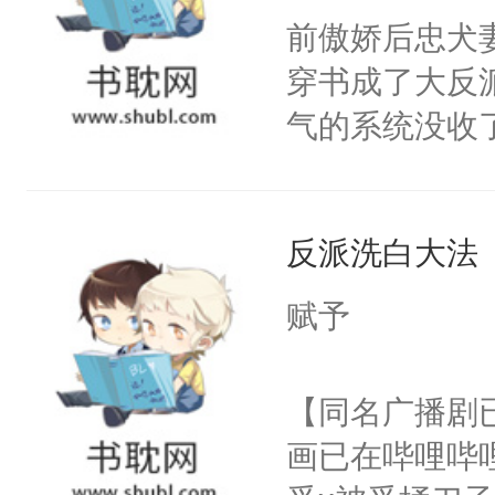
朝，一个从未
前傲娇后忠犬
卫天还没亮，
为三种性别。
穿书成了大反
腰：“陛下，
构与男子相同
气的系统没收
不好了！”“那
了一颗红色的
成了没用的废
扣到怀里，安
得不开始在后
说他可怜，却
顶替白莲花的
人，最终坐上
反派洗白大法
用见人，因为
小白莲：“嘤嘤
言神龙见首不
胡说，我没碰
赋予
想见人。没有
这是你舅妈，快
名蛇蛇，跟人
不愧是大佬，
【同名广播剧
不知道，那小
悉，嗷？这不
画已在哔哩哔
头，魔尊墨宴
可以先看仙帝