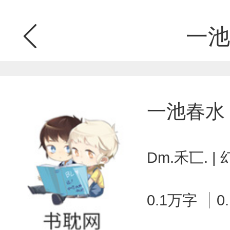
一池
一池春水
Dm.禾匸. 
0.1万字
0