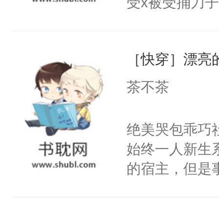
受x被受捅刀
宴：柳折枝你
派，他的任务
飞魄散！第二
一位合适的男
们竟然欺负你
［快穿］漂亮
病，一个个的
宴：要不你跟
上了还是无动
茶不茶
来……“蛇蛇
力跟男主称兄
好，别人都想
间变脸背叛他
绝美哭包乖巧社
堂魔尊……行
的恶事他都对
始终一人新生
位，当日就抢
一个权力滔天
的宿主，但是
神偏执：不许
右男主又报复
个社恐小哭包
腿，把你锁在
个世界了。直
宿主，元宝只
有人养？还有
他说：【您需