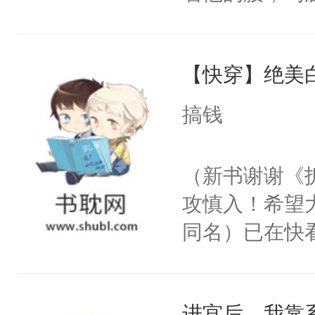
角落，捏着他
尝尝。”当红
【快穿】绝美
来，给老公亲
用力——为你
搞钱
糖专业户，不
（新书谢谢《
攻慎入！希望
同名）已在快
叭！】1V1
统界里面有个
进宫后，我靠