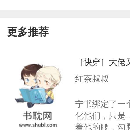
更多推荐
［快穿］大佬
红茶叔叔
宁书绑定了一
化他们，只是
着他的腰，勾