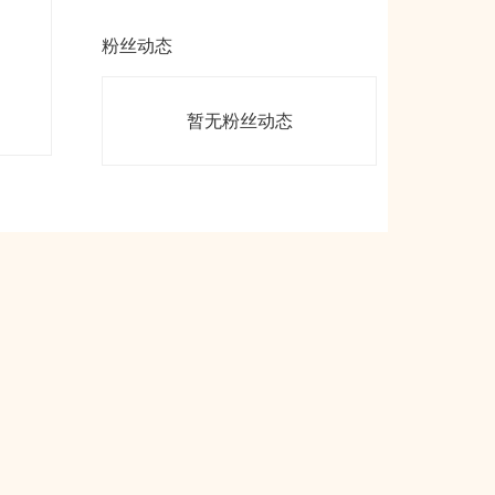
粉丝动态
暂无粉丝动态