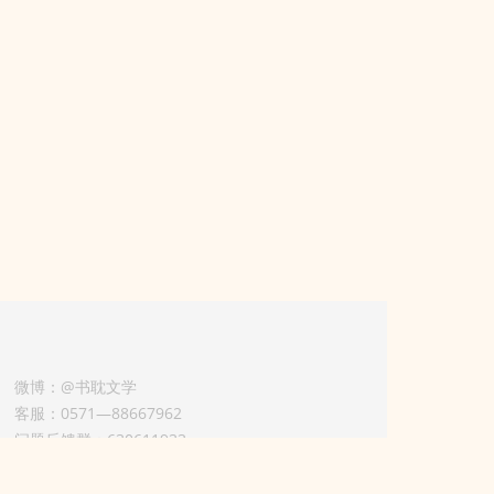
微博：@书耽文学
客服：0571—88667962
问题反馈群：630611933
版权业务联系人-淡风 QQ：
3614922414（加好友请备注合作来意）