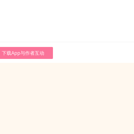
下载App与作者互动