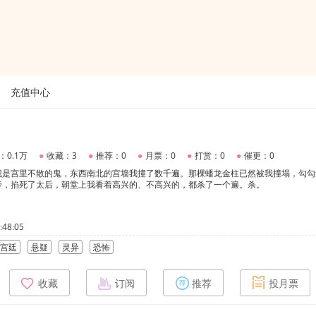
充值中心
：0.1万
●
收藏：3
●
推荐：0
●
月票：0
●
打赏：0
●
催更：0
我是宫里不散的鬼，东西南北的宫墙我撞了数千遍。那棵蟠龙金柱已然被我撞塌，勾勾
帝，掐死了太后，朝堂上我看着高兴的、不高兴的，都杀了一个遍。杀。
48:05
宫廷
悬疑
灵异
恐怖
收藏
订阅
推荐
投月票