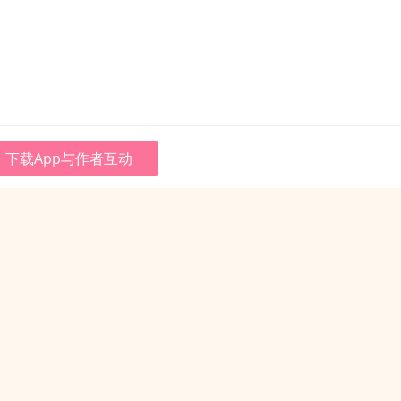
下载App与作者互动