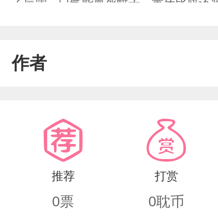
了层雪，口气能熏死蚊子，黄牙比屎还
和香香的同桌池音忍无可忍。你恶心我
孤立的滋味！当初眼瞎交的狗友，现在
作者
怖……请谨慎观看……
推荐
打赏
0
票
0
耽币