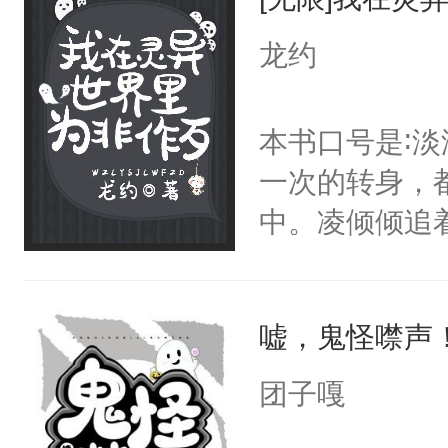
子大佬*前期
虐放心，不虐
龙约
（很爱改简介
十章就要改一次
本书口号是∶
版。）书名确
一次的转身，
把它换掉！
中。凌倾倾追
只是来单纯下
的。”某闷骚毒舌
嘘，鬼怪噤声
倾倾道∶“胡说
这话时，能先
团子嘎
默默放下了手