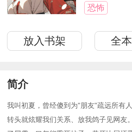
恐怖
放入书架
全本
简介
我叫初夏，曾经傻到为"朋友"疏远所有
转头就炫耀我们关系、放我鸽子见网友