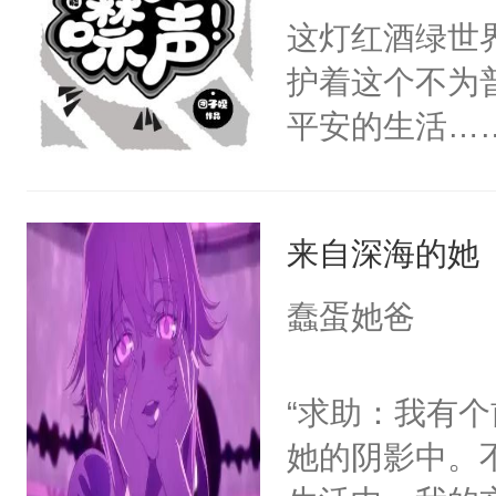
好不容易逮住
这灯红酒绿世
赖上她。某前期
护着这个不为
还想跑去哪里
平安的生活…
个腹黑狼？某
吧，守护世界
离家出走了？
不是个傻的…
改了你的系统
来自深海的她
默局，从此开
么，开心的哭
（挂）的人生
蠢蛋她爸
个才会是你的
怪怪的生物闯
甜。】
生活，瞬间变
“求助：我有
（跳）。少女
她的阴影中。
核善：“嘘，鬼