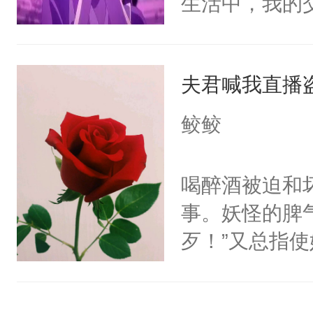
生活中，我的
到了严重的影
案。同时也会
夫君喊我直播
伴们认真看就
事~会有悬疑
鲛鲛
黑甜的故事！
文文哦~
喝醉酒被迫和
事。妖怪的脾
歹！”又总指使
傲娇，“快亲我
真是太好了～