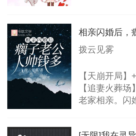
相亲闪婚后，
拨云见雾
【天崩开局】
【追妻火葬场
老家相亲。闪
取所需罢了。
住你今天说的
[无限]我在灵