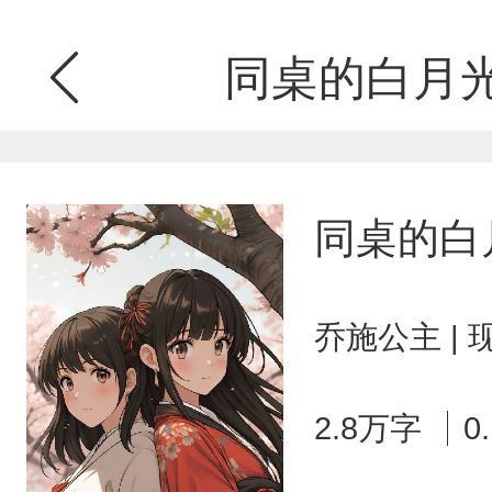
同桌的白月光
同桌的白
乔施公主 |
2.8万字
0