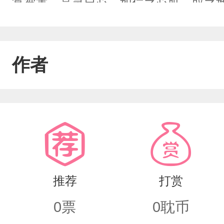
算被害。晶灵自心，如仁之心脏，取之换
神识的凝视往昔知己，眼前仇敌。九尾
同亡与三界间，与此同时剥夺仁与妖之
作者
与天地连接，隔绝两地，灵力不存体，
以洗礼方得压制。可和平之日终在雪落
怨，狐神自来。
推荐
打赏
0
票
0
耽币