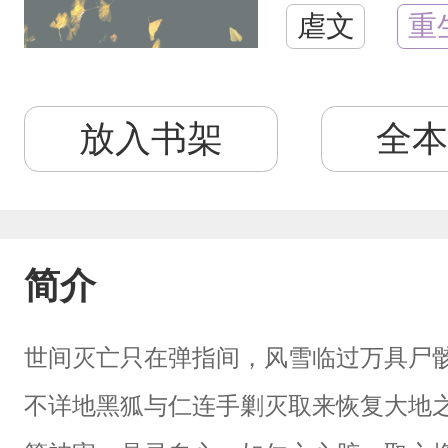
虐文
重
放入书架
全本
简介
世间灭亡只在弹指间，风雪临过万具尸
不详地黑狐与仁连手剿灭取来恢复大地之