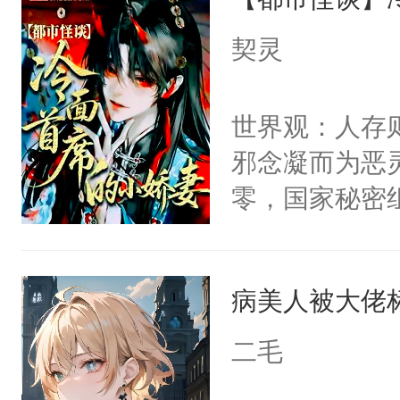
病，一个个的
上了还是无动
契灵
力跟男主称兄
间变脸背叛他
世界观：人存
的恶事他都对
邪念凝而为恶
一个权力滔天
零，国家秘密
右男主又报复
士，以武力、
个世界了。直
界分三性：男
他说：【您需
病美人被大佬
子嗣）。盘龙
年，存活下来
孤独成性，被
二毛
再说一遍。】
貌美送花郎，
世界苟活十年。