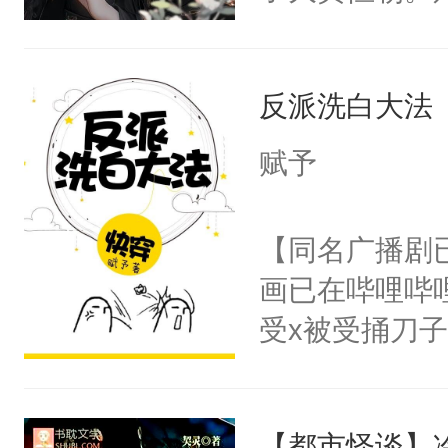
己的世界，并
王名为云胤，
反派洗白大法
惜被人暗害，
绝。主神知晓
赋予
顾云去到大冀
朝，一个从未
【同名广播剧
为三种性别。
画已在哔哩哔
构与男子相同
受x被受捅刀
了一颗红色的
派，他的任务
得不开始在后
一位合适的男
人，最终坐上
【都市怪谈】