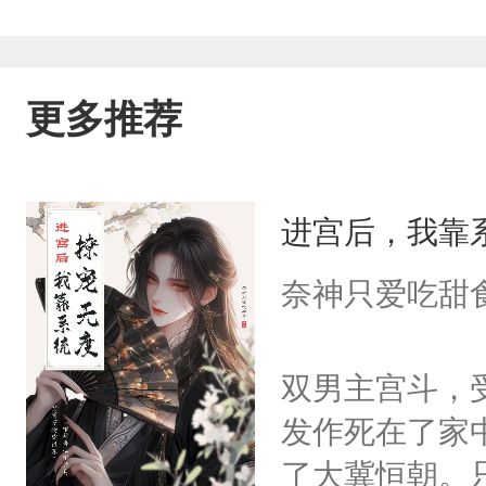
更多推荐
进宫后，我靠
奈神只爱吃甜
双男主宫斗，
发作死在了家
了大冀恒朝。