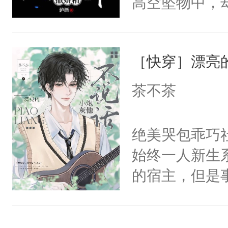
高空坠物中，
人×最强鬼神
颈:“咬我一口
要成为一个优
者文风写实派
人揽进怀里，
主称霸位面！
奇的宝子们误
糊，差点被搞
［快穿］漂亮
在一起！”温
含着眼泪，缓
的矜贵男人，
茶不茶
时慕的人都知
别人在一起，
碰。为此国家
的细腰眼角阴
绝美哭包乖巧社
小祖宗把自己
到我干你了。
始终一人新生
时慕问:我家
将自己的计划
的宿主，但是
吗？众人瞳孔
后称霸世界！
个社恐小哭包
了，全球唯一
踝往自己怀里
宿主，元宝只
多病、如花一
的。”温凌被欺