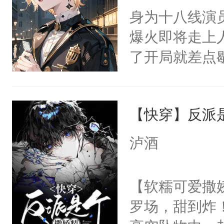
嘴硬心软、宠
身为十八线演
他才发现：他的
爆火即将走上
氓，本体是全
了开局就差点
来想逗逗人类
进医院抢救—
到油盐不进。
而他是个体弱
本来只想成家
【快穿】反派
躺的小菜鸡的事
只对他温柔。
家捧在手心里
泸酒
至恶鬼神×冷
兵余时慕，来
善；他是冷，
相遇了。坏消
【软糯可爱撒娇
只为你，守尽
救了他。坏消
罗场，甜到炸！
你，才拥有家
时慕可以救他