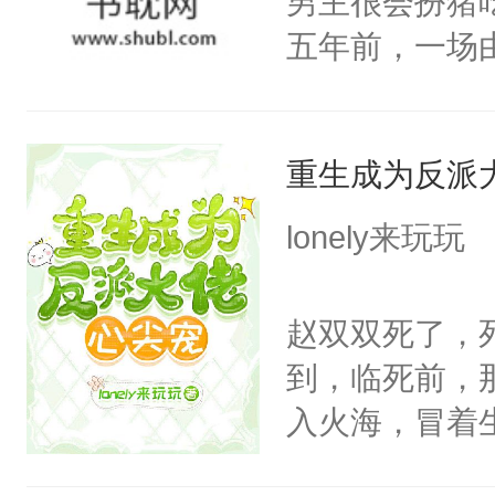
男主很会扮猪
陶淑妃和姜德
五年前，一场
和两位公主在
年命丧黄泉。
我们也该回去
她，还将她送
线，男主鉴婊
重生成为反派
好了身体，也
年后赵知年回
lonely来玩玩
出代价。不管
狠手辣的心机
赵双双死了，
的其他人...
到，临死前，
——为什么她
入火海，冒着
小狗脱不开干
在心底的爱意
医院里看一眼