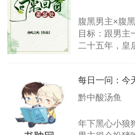
发挥到了极致
戚恩的信息，
腹黑男主×腹
狗滚吧。]程骁
目标：跟男主
已发出，但被对
二十五年，皇
皇后，葬于黄
下葬后太子不
每日一问：今
第五年，沛帝
三皇子云黎晗
黔中酸汤鱼
云黎晰为明郡
下旨后长达五
年下黑心小狼
端王被立为太