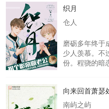
织月
想，需得寸步
想往哪里跑呢
仓人
的绍君，附耳
的夫人，你倒
磨砺多年终于
手投降，说：
少人羡慕。不
我背后拿开？”
份。程骁的暗
候，程老爷子
人一定不要对
向来回首萧瑟
纪人看着保守
挑了几件性感
南屿之屿