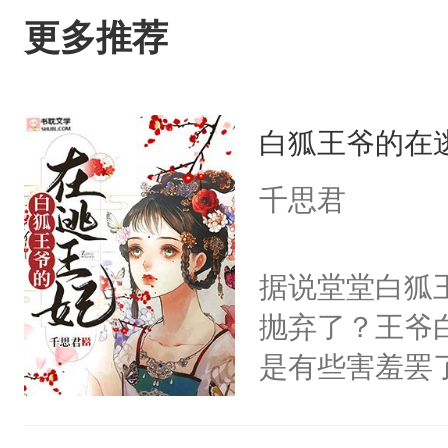
更多推荐
白狐王爷的在
千思君
据说堂堂白狐
抛弃了？王爷
是有些害羞罢
个凡人屁股后
沚表示这是爱