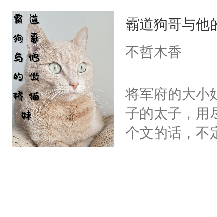
定要看清人心
爱那一卦的？
霸道狗哥与他
自己和他们再
狗。什么？姐
信，终于如愿
不哲木香
在背后做推波
闪耀的星星。
雨，也为姐姐
将军府的大小
亲？那不行，
子的太子，用
内，并打算狠
个文的话，不
混蛋。小狼狗
是一周，或者
声音问：“你监视
有，我只是担
从人人欺压到
坏心眼的小狼