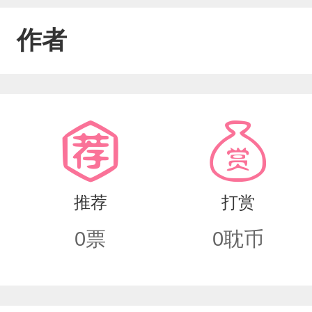
作者
推荐
打赏
0
票
0
耽币