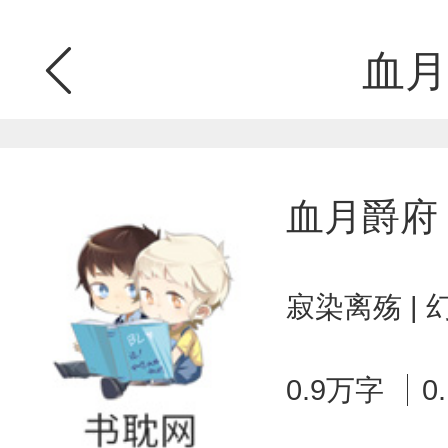
血月
血月爵府
寂染离殇 |
0.9万字
0