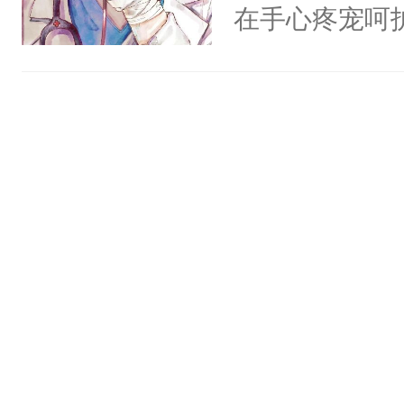
时慕可以救他
在手心疼宠呵
人×最强鬼神
颈:“咬我一口
美强惨系统”。
者文风写实派
人揽进怀里，
任务目标爱上
奇的宝子们误
糊，差点被搞
任务完成。”阮
含着眼泪，缓
上，别说追了
时慕的人都知
小宿主被病态
碰。为此国家
腰被大掌死死
小祖宗把自己
啊……我该怎
时慕问:我家
小少爷被血族
吗？众人瞳孔
破少年雪腻纤
了，全球唯一
人，好甜……
多病、如花一