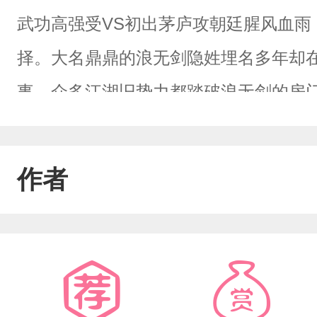
武功高强受VS初出茅庐攻朝廷腥风血雨
择。大名鼎鼎的浪无剑隐姓埋名多年却
事。众多江湖旧势力都踏破浪无剑的房
空，无剑居于寒城。初遇寒渡川，风雪
在他喉头。“来者何人？\"“寒渡川，云影
作者