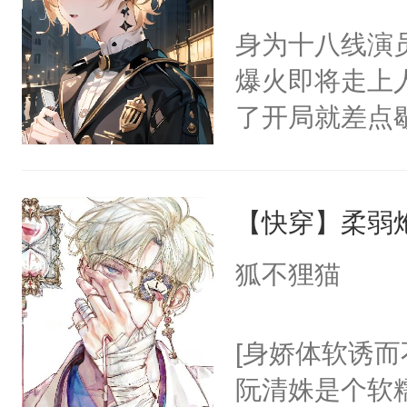
世界苟活十年。
嘴硬心软、宠
不愧是大佬，
身为十八线演
他才发现：他的
悉，嗷？这不
爆火即将走上
氓，本体是全
可以先看仙帝
了开局就差点
来想逗逗人类
进医院抢救—
到油盐不进。
而他是个体弱
本来只想成家
【快穿】柔弱
躺的小菜鸡的事
只对他温柔。
家捧在手心里
狐不狸猫
至恶鬼神×冷
兵余时慕，来
善；他是冷，
相遇了。坏消
[身娇体软诱而
只为你，守尽
救了他。坏消
阮清姝是个软
你，才拥有家