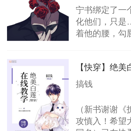
宁书绑定了一
化他们，只是
着他的腰，勾
角落，捏着他
尝尝。”当红
【快穿】绝美
来，给老公亲
用力——为你
搞钱
糖专业户，不
（新书谢谢《
攻慎入！希望