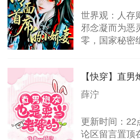
间变脸背叛他
不愧是大佬，
世界观：人存
的恶事他都对
悉，嗷？这不
邪念凝而为恶
一个权力滔天
可以先看仙帝
零，国家秘密
右男主又报复
士，以武力、
个世界了。直
界分三性：男
他说：【您需
【快穿】直男
子嗣）。盘龙
年，存活下来
孤独成性，被
薛泞
再说一遍。】
貌美送花郎，
世界苟活十年。
嘴硬心软、宠
更新时间：2
他才发现：他的
论区留言置顶