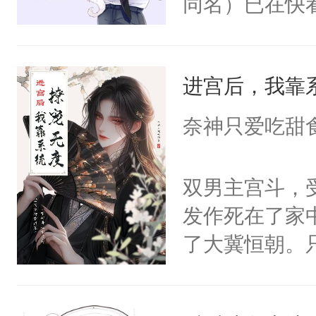
同名）已在快
叭！】1V1
统界里面有个
进宫后，我靠
成为所有白莲
I，他们决定
奈神只爱吃甜
学子，莫之阳
莲花可不止有
双男主宫斗，
点脑袋，看着
发作死在了家
常见问题一：
了大冀恒朝。
教科书版：“
己的世界，并
样。”莫之阳
王名为云胤，
母的微笑：“