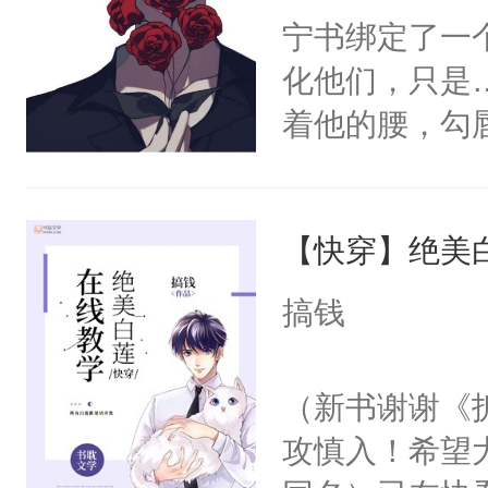
宁书绑定了一
化他们，只是
着他的腰，勾
角落，捏着他
尝尝。”当红
【快穿】绝美
来，给老公亲
用力——为你
搞钱
糖专业户，不
（新书谢谢《
攻慎入！希望