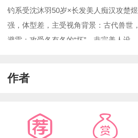
钓系受沈沐羽50岁×长发美人痴汉攻楚
强，体型差，主受视角背景：古代兽世
避雷：攻受各有各的“坏”，非完美人设
作者