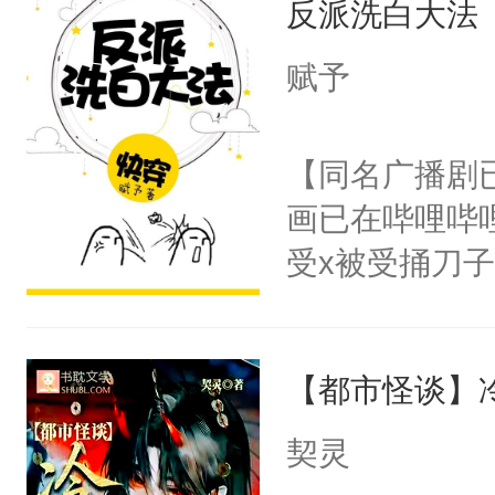
反派洗白大法
惜被人暗害，
留看着面前这
绝。主神知晓
赋予
人，突然醒悟
顾云去到大冀
问题二：废后
朝，一个从未
【同名广播剧
卫天还没亮，
为三种性别。
画已在哔哩哔
腰：“陛下，
构与男子相同
受x被受捅刀
不好了！”“那
了一颗红色的
派，他的任务
扣到怀里，安
得不开始在后
一位合适的男
顶替白莲花的
人，最终坐上
【都市怪谈】
病，一个个的
小白莲：“嘤嘤
上了还是无动
胡说，我没碰
契灵
力跟男主称兄
这是你舅妈，快