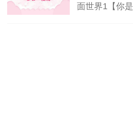
氓，本体是全
面世界1【你
来想逗逗人类
长大的竹马，
到油盐不进。
抢了你要给竹
本来只想成家
入住你家，愤
只对他温柔。
在转学生手上
至恶鬼神×冷
2【你是从大
善；他是冷，
学生，为了追
只为你，守尽
想到，青梅第
你，才拥有家
舍友，你暗搓
人×最强鬼神
不懂方言，你
者文风写实派
诉对方是夸赞
奇的宝子们误