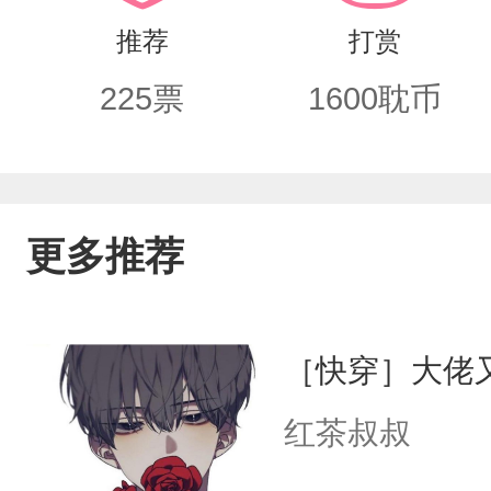
推荐
打赏
225
票
1600
耽币
更多推荐
［快穿］大佬
红茶叔叔