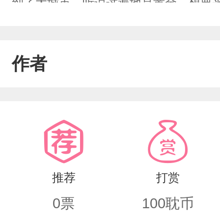
到了大城市，听说这遍地是黄金，想要
一堑再吃一堑...但是为什么会因为买
杀，被杀的还是自己！决心搞清楚发生
作者
情另有隐情。找到真相的过程中顺便谈
被人吊打，成长流(*^_^*)）纯架空哦，没有逻
推荐
打赏
0
票
100
耽币