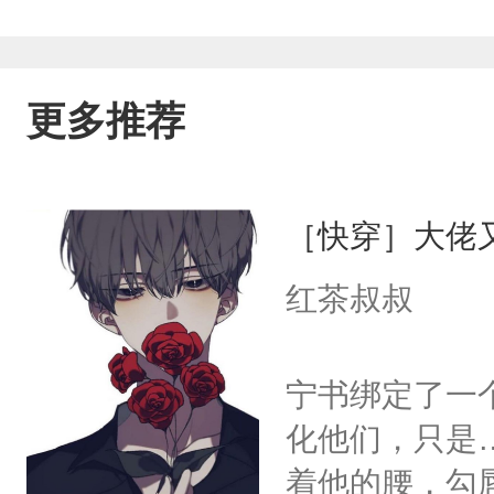
更多推荐
［快穿］大佬
红茶叔叔
宁书绑定了一
化他们，只是
着他的腰，勾