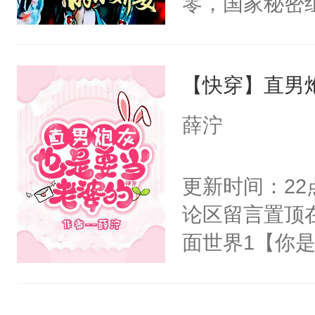
零，国家秘密
右男主又报复
士，以武力、
个世界了。直
界分三性：男
他说：【您需
【快穿】直男
子嗣）。盘龙
年，存活下来
孤独成性，被
薛泞
再说一遍。】
貌美送花郎，
世界苟活十年。
嘴硬心软、宠
更新时间：2
他才发现：他的
论区留言置顶
氓，本体是全
面世界1【你
来想逗逗人类
长大的竹马，
到油盐不进。
抢了你要给竹
本来只想成家