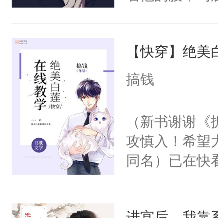
角落，捏着他
尝尝。”当红
【快穿】绝美
来，给老公亲
用力——为你
搞钱
糖专业户，不
（新书谢谢《
攻慎入！希望
同名）已在快
叭！】1V1
统界里面有个
进宫后，我靠