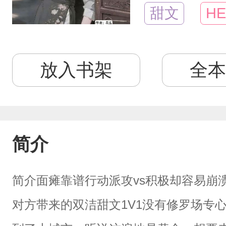
甜文
HE
放入书架
全本
简介
简介面瘫靠谱行动派攻vs积极却容易崩
对方带来的双洁甜文1V1没有修罗场专