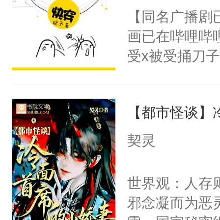
朝，一个从未
【同名广播剧
卫天还没亮，
为三种性别。
画已在哔哩哔
腰：“陛下，
构与男子相同
受x被受捅刀
不好了！”“那
了一颗红色的
派，他的任务
扣到怀里，安
得不开始在后
一位合适的男
顶替白莲花的
人，最终坐上
【都市怪谈】
病，一个个的
小白莲：“嘤嘤
上了还是无动
胡说，我没碰
契灵
力跟男主称兄
这是你舅妈，快
间变脸背叛他
不愧是大佬，
世界观：人存
的恶事他都对
悉，嗷？这不
邪念凝而为恶
一个权力滔天
可以先看仙帝