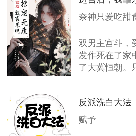
成为所有白莲
I，他们决定
奈神只爱吃甜
学子，莫之阳
莲花可不止有
双男主宫斗，
点脑袋，看着
发作死在了家
常见问题一：
了大冀恒朝。
教科书版：“
己的世界，并
样。”莫之阳
王名为云胤，
母的微笑：“
反派洗白大法
惜被人暗害，
留看着面前这
绝。主神知晓
赋予
人，突然醒悟
顾云去到大冀
问题二：废后