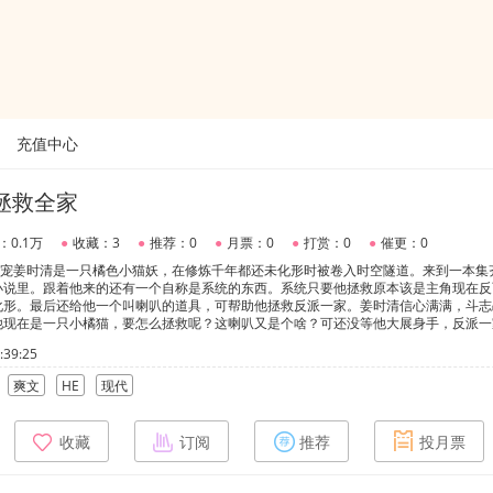
充值中心
拯救全家
：0.1万
●
收藏：3
●
推荐：0
●
月票：0
●
打赏：0
●
催更：0
团宠姜时清是一只橘色小猫妖，在修炼千年都还未化形时被卷入时空隧道。来到一本集
小说里。跟着他来的还有一个自称是系统的东西。系统只要他拯救原本该是主角现在反
化形。最后还给他一个叫喇叭的道具，可帮助他拯救反派一家。姜时清信心满满，斗志
他现在是一只小橘猫，要怎么拯救呢？这喇叭又是个啥？可还没等他大展身手，反派一
白月光，要把上亿合同让给他。猫猫气的露出牙齿，对着大哥哈气“笨蛋大哥！认错白
39:25
的容。你把合同让给他，咱们家就要开始走下坡路了！笨死了笨死了！”正要把合同让
，赶走假白月光。网文作家二哥，深陷抄袭风波：猫猫坐在电脑桌前，毛茸茸的尾巴疯
爽文
HE
现代
来！太可恶了！每次都比二哥快1个小时。看着面前不耐烦的小橘猫，二哥拿起电脑，
放完，打脸重生天才写作手。影后三姐，被软饭渣男骗婚，还被PUA。渣男不仅养小
男结婚的三姐：滚出去，再把给他花的钱全部吐出来。全家在猫猫姜时清的心声下，越
收藏
订阅
推荐
投月票
吃的，许多昂贵小玩具，根本不需要操心家里的事，功德越攒越满，化形只有一步之遥
cp出现得不会很慢。有副cp。