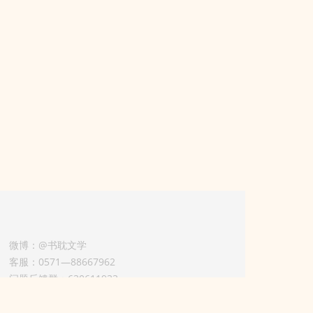
微博：@书耽文学
客服：0571—88667962
问题反馈群：630611933
版权业务联系人-淡风 QQ：
3614922414（加好友请备注合作来意）