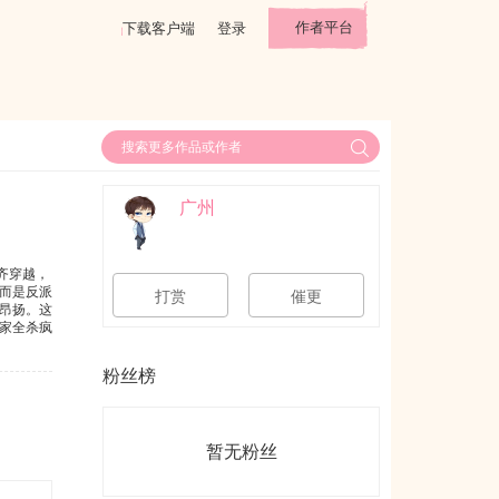
作者平台
下载客户端
登录
广州
齐穿越，
而是反派
打赏
催更
昂扬。这
家全杀疯
月光了，
给白月光
粉丝榜
狂甩着。
闭关7
三还有一
过越好，
暂无粉丝
啦。猫猫