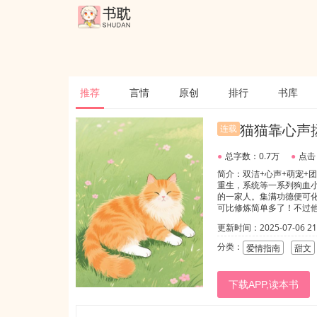
推荐
言情
原创
排行
书库
猫猫靠心声
连载
●
总字数：0.7万
●
点击
简介：双洁+心声+萌宠+
重生，系统等一系列狗血
的一家人。集满功德便可
可比修炼简单多了！不过
了！恋爱脑总裁大哥认错
更新时间：2025-07-06 21:
他是照着你白月光的脸整
的恋爱脑大哥：手撕合同
分类：
爱情指南
甜文
靠着重生提前一步先写出
天，怒写30万字。一次性
个八岁的孩子！正要和渣
下载APP,读本书
猫猫每天都有吃不完的好
在家里事解决后就会化形，