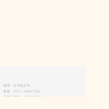
微博：@书耽文学
客服：0571—88667962
问题反馈群：630611933
版权业务联系人-淡风 QQ：
3614922414（加好友请备注合作来意）