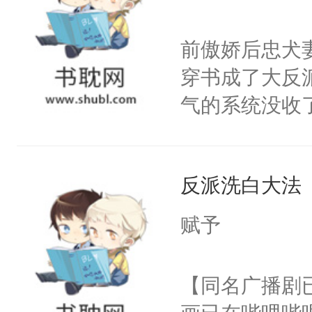
学子，莫之阳
莲花可不止有
前傲娇后忠犬
点脑袋，看着
穿书成了大反
常见问题一：
气的系统没收
教科书版：“
成了没用的废
样。”莫之阳
说他可怜，却
母的微笑：“
反派洗白大法
用见人，因为
留看着面前这
言神龙见首不
赋予
人，突然醒悟
想见人。没有
问题二：废后
名蛇蛇，跟人
【同名广播剧
卫天还没亮，
不知道，那小