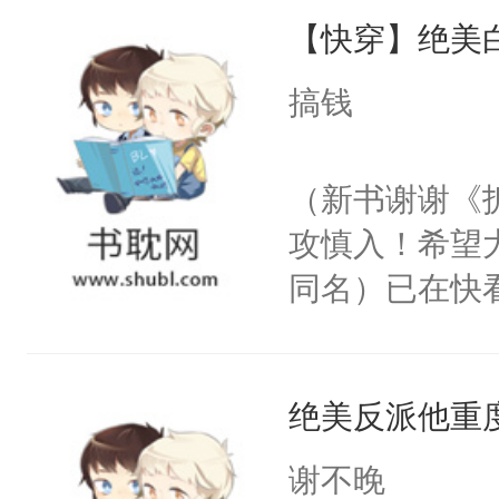
【快穿】绝美
来，给老公亲
用力——为你
搞钱
糖专业户，不
（新书谢谢《
攻慎入！希望
同名）已在快
叭！】1V1
统界里面有个
绝美反派他重
成为所有白莲
I，他们决定
谢不晚