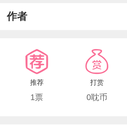
作者
推荐
打赏
1
票
0
耽币