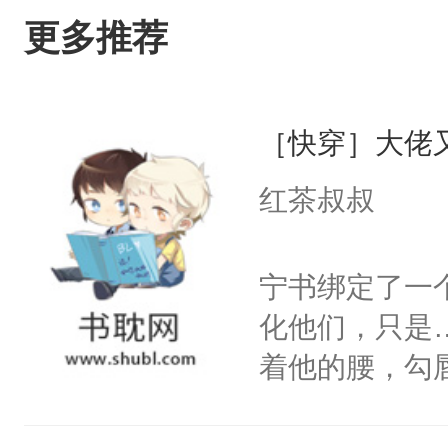
更多推荐
［快穿］大佬
红茶叔叔
宁书绑定了一
化他们，只是
着他的腰，勾
角落，捏着他
尝尝。”当红