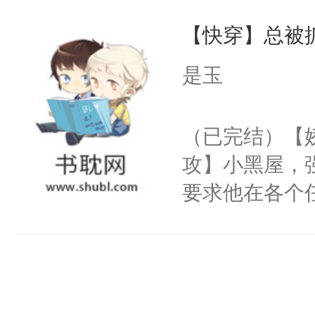
界分三性：男
有人养？还有
他说：【您需
【快穿】总被
子嗣）。盘龙
种威胁手段没
年，存活下来
孤独成性，被
他是社恐，墨
是玉
再说一遍。】
貌美送花郎，
哄：祖宗，求
世界苟活十年。
嘴硬心软、宠
不出去啊……1
（已完结）【
他才发现：他的
攻】小黑屋，
氓，本体是全
要求他在各个
来想逗逗人类
世界，他任务
到油盐不进。
对劲……患有
本来只想成家
床上搂抱住他
只对他温柔。
的影帝弯腰凑