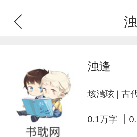
浊
浊逢
垓漹玹 | 
0.1万字
0