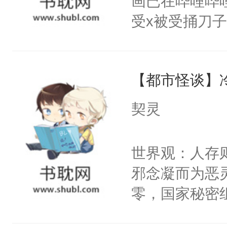
画已在哔哩哔
腰：“陛下，
头，魔尊墨宴
受x被受捅刀
不好了！”“那
宴：柳折枝你
派，他的任务
扣到怀里，安
飞魄散！第二
一位合适的男
顶替白莲花的
们竟然欺负你
【都市怪谈】
病，一个个的
小白莲：“嘤嘤
宴：要不你跟
上了还是无动
胡说，我没碰
契灵
来……“蛇蛇
力跟男主称兄
这是你舅妈，快
好，别人都想
间变脸背叛他
不愧是大佬，
世界观：人存
堂魔尊……行
的恶事他都对
悉，嗷？这不
邪念凝而为恶
位，当日就抢
一个权力滔天
可以先看仙帝
零，国家秘密
神偏执：不许
右男主又报复
士，以武力、
腿，把你锁在
个世界了。直