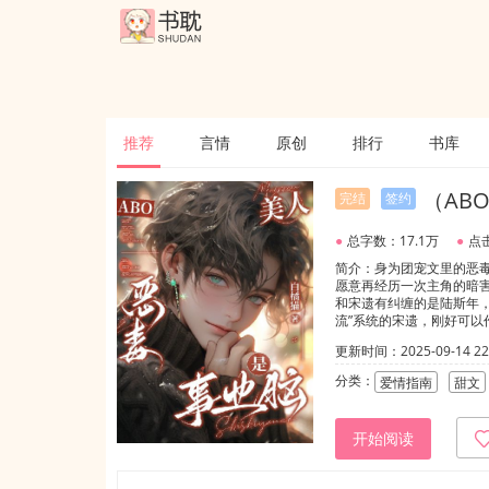
推荐
言情
原创
排行
书库
（AB
完结
签约
●
总字数：17.1万
●
点击
简介：身为团宠文里的恶
愿意再经历一次主角的暗害
和宋遗有纠缠的是陆斯年，
流”系统的宋遗，刚好可
度。可是，他却开始从身
更新时间：2025-09-14 22:
情。自此，陆斯年开启了无
求爱大佬攻1v1，sc，主受
分类：
爱情指南
甜文
开始阅读