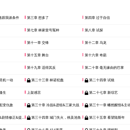
格跟我谈条件
第三章 想多了
第四章 过于自信
第七章 林家壹号冤种
第八章 试探
第十一章 交锋
第十二章 乌龙
第十五章 舞台
第十六章 奇葩
第十九章 适得其反
第二十章 毫无缘由的巴掌
灵机一动
第二十三章 林诺犯蠢
第二十四章 试镜
逢生
上架感言
第二十七章 新综艺
配变仇敌
第三十章 冷战&进组&三家大战
第三十一章 幡然醒悟&主动送
剧情修正&提出分手
第三十四章 城门失火，殃及池鱼
第三十五章 看望陆斯年
救美
第三十八章 414暴露
第三十九章 理想型