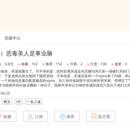
充值中心
O）恶毒美人是事业脑
：0.8万
●
收藏：102
●
推荐：154
●
月票：2
●
打赏：100
●
催更：0
毒炮灰，宋遗他重生了。可不幸的是，此时距离宋遗走向悲惨结局只差一扇被打开的门
，于是选择从阳台跳到了隔壁房间。不幸的是，宋遗还是和一个alpha有了纠缠，幸
一个和他信息素匹配度极高的alpha，别人有价值就恨不得压榨的资本家。而绑定了
以作为陆斯年投向娱乐圈的一块石子。陆斯年原本以为他对宋遗的迷恋只是出于他们之
到心都沦陷在名为宋遗的深湖。就当陆斯年想与宋遗更近一步时，宋遗选择的抽身离去
40:29
比惨烈的追妻之路……求生欲极强事业脑貌美万人迷受vs先走肾后走心无比沉沦疯狂
，爽文!
爽文
HE
一发入魂
收藏
订阅
推荐
投月票