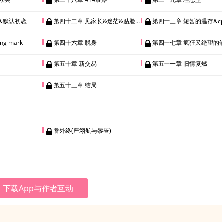
&默认初恋
第四十二章 见家长&迷茫&贴脸开大
第四十三章 短暂的温存&c
ng mark
第四十六章 脱身
第四十七章 疯狂又绝望的
第五十章 新交易
第五十一章 旧情复燃
第五十三章 结局
番外终(严翊航与黎昼)
下载App与作者互动