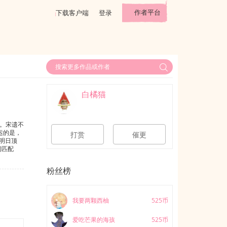
作者平台
下载客户端
登录
白橘猫
。宋遗不
运的是，
打赏
催更
“明日顶
间匹配
，毫不留
追妻卑微
粉丝榜
我要两颗西柚
525币
爱吃芒果的海孩
525币