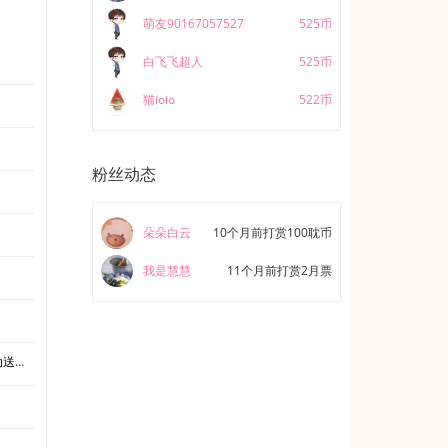
萌友90167057527
525币
白飞飞超人
525币
猫ioio
522币
粉丝动态
朵朵白云
10个月前打赏100耽币
我是慧慧
11个月前打赏2月票
上门