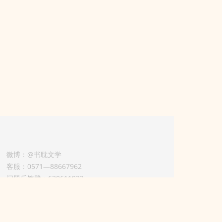
微博：@书耽文学
客服：0571—88667962
问题反馈群：630611933
版权业务联系人-淡风 QQ：
3614922414（加好友请备注合作来意）