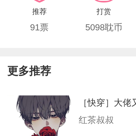
推荐
打赏
91
票
5098
耽币
更多推荐
［快穿］大佬
红茶叔叔