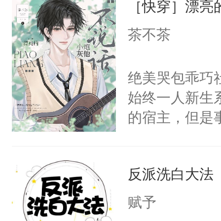
［快穿］漂亮
惜被人暗害，
留看着面前这
绝。主神知晓
茶不茶
人，突然醒悟
顾云去到大冀
问题二：废后
朝，一个从未
绝美哭包乖巧社
卫天还没亮，
为三种性别。
始终一人新生
腰：“陛下，
构与男子相同
的宿主，但是
不好了！”“那
了一颗红色的
个社恐小哭包
扣到怀里，安
得不开始在后
宿主，元宝只
顶替白莲花的
人，最终坐上
反派洗白大法
你，打他一巴
小白莲：“嘤嘤
右脸欠踹$￥#
胡说，我没碰
赋予
白嫩嫩一看就
这是你舅妈，快