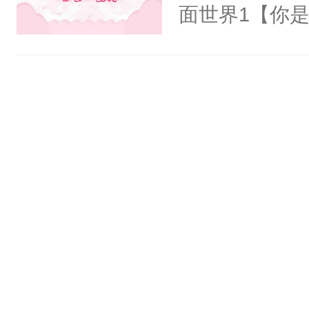
一个权力滔天
面世界1【你
右男主又报复
长大的竹马，
个世界了。直
抢了你要给竹
他说：【您需
入住你家，愤
年，存活下来
在转学生手上
再说一遍。】
2【你是从大
世界苟活十年。
学生，为了追
想到，青梅第
舍友，你暗搓
不懂方言，你
诉对方是夸赞