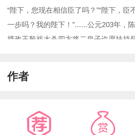
“陛下，您现在相信臣了吗？”“陛下，臣
一步吗？我的陛下！”......公元20
摄政王殷裕大杀四方将二皇子许愿扶持
皇子党羽卷土重来。……——陛下，您
的话朕怎么可能不信？表面不羁实则温
作者
小皇帝受书名取自唐代于季子的《咏萤
翼，不觉生光辉。直念恩华重，长嗟报