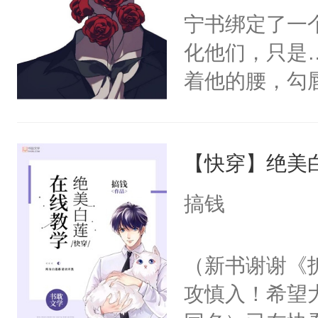
宁书绑定了一
化他们，只是
着他的腰，勾
角落，捏着他
尝尝。”当红
【快穿】绝美
来，给老公亲
用力——为你
搞钱
糖专业户，不
（新书谢谢《
攻慎入！希望