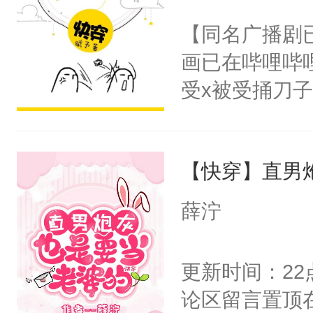
前，抬手摸了
不愧是大佬，
【同名广播剧
句：“魂淡！”元
悉，嗷？这不
画已在哔哩哔
血：可爱，想
可以先看仙帝
受x被受捅刀
阴恻恻的看着
派，他的任务
招惹我的，你
一位合适的男
点头：“你自
【快穿】直男
病，一个个的
谁！”反正有
上了还是无动
薛泞
打工的！小世
力跟男主称兄
码，泪水还没
间变脸背叛他
更新时间：2
了！尼玛！到
的恶事他都对
论区留言置顶