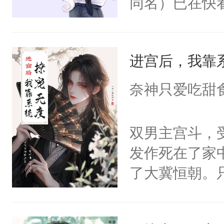
同名）已在快
叭！】1V1
统界里面有个
进宫后，我靠
成为所有白莲
I，他们决定
奈神只爱吃甜
学子，莫之阳
莲花可不止有
双男主宫斗，
点脑袋，看着
发作死在了家
常见问题一：
了大冀恒朝。
教科书版：“
己的世界，并
样。”莫之阳
王名为云胤，
母的微笑：“