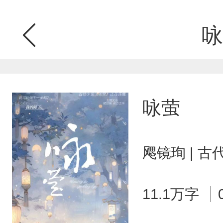
咏
咏萤
飔镜珣 | 
11.1万字