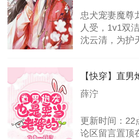
前，抬手摸了
不愧是大佬，
忠犬宠妻魔尊
句：“魂淡！”元
悉，嗷？这不
人受，1v1
血：可爱，想
可以先看仙帝
沈云清，为护
阴恻恻的看着
封印，昔日爱
招惹我的，你
自己知道，他
点头：“你自
【快穿】直男
其是纯金色的
谁！”反正有
的逆鳞，决战
薛泞
打工的！小世
后重妄苏醒上
码，泪水还没
逆鳞还亲了一
更新时间：2
了！尼玛！到
堂正正再战一
论区留言置顶