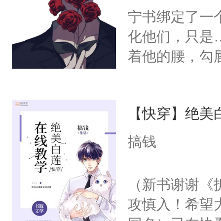
宁书绑定了一
化他们，只是
着他的腰，勾
角落，捏着他
尝尝。”当红
【快穿】绝美
来，给老公亲
用力——为你
搞钱
糖专业户，不
（新书谢谢《
攻慎入！希望