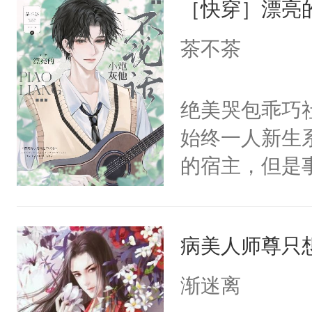
［快穿］漂亮
惜被人暗害，
留看着面前这
绝。主神知晓
茶不茶
人，突然醒悟
顾云去到大冀
问题二：废后
朝，一个从未
绝美哭包乖巧社
卫天还没亮，
为三种性别。
始终一人新生
腰：“陛下，
构与男子相同
的宿主，但是
不好了！”“那
了一颗红色的
个社恐小哭包
扣到怀里，安
得不开始在后
宿主，元宝只
顶替白莲花的
人，最终坐上
病美人师尊只
你，打他一巴
小白莲：“嘤嘤
右脸欠踹$￥#
胡说，我没碰
渐迷离
白嫩嫩一看就
这是你舅妈，快