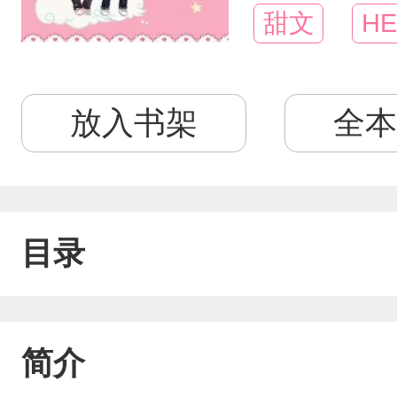
甜文
HE
放入书架
全本
目录
简介