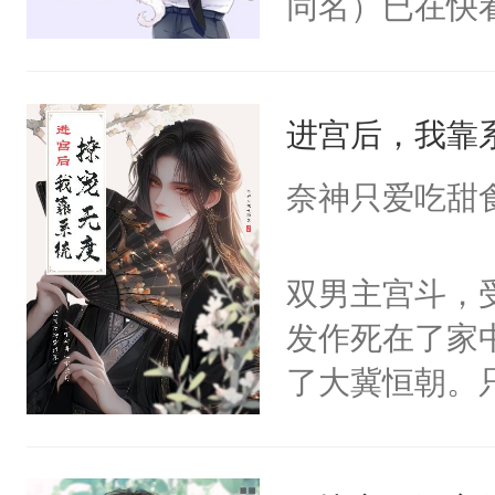
同名）已在快
叭！】1V1
统界里面有个
进宫后，我靠
成为所有白莲
I，他们决定
奈神只爱吃甜
学子，莫之阳
莲花可不止有
双男主宫斗，
点脑袋，看着
发作死在了家
常见问题一：
了大冀恒朝。
教科书版：“
己的世界，并
样。”莫之阳
王名为云胤，
母的微笑：“