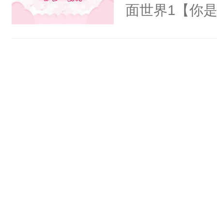
清倚在美人榻
面世界1【你
老等死中，勿
长大的竹马，
开启了帮死敌
抢了你要给竹
修为恢复后与
入住你家，愤
喝，你直接弄
在转学生手上
敌喝药。重妄
2【你是从大
懒！沈云清：
学生，为了追
魔尊开始亲自
想到，青梅第
来……重妄：
舍友，你暗搓
双修更快。沈
不懂方言，你
找打！重妄放
诉对方是夸赞
感还好，你不