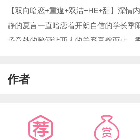
【双向暗恋+重逢+双洁+HE+甜】深情
静的夏言一直暗恋着开朗自信的学长季
场意外的醉酒让两人的关系戛然而止，
名建筑设计师的夏言在一次项目竞标会
的季阳！当季阳微笑着递来那份泛黄的
作者
达1825天的漫长暗恋，从来都不是单
就像他们19岁那年在图书馆顶楼错过的
有生活