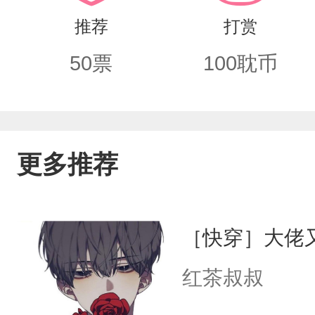
推荐
打赏
50
票
100
耽币
更多推荐
［快穿］大佬
红茶叔叔