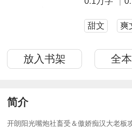
0.1万字
0
甜文
爽
放入书架
全本
简介
开朗阳光嘴炮社畜受＆傲娇痴汉大老板