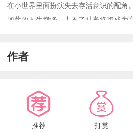
在小世界里面扮演失去存活意识的配角。
加薪的人生巅峰。去不了社畜终将成为
那这很不好了。他决定撂挑子不干了，
界。“……666啊，还带强买强卖的。”
作者
畜。但是谁能告诉他为什么大老板每次都
卖身啊！”殷澜惊恐“宿主，这是身为高级
我自己追过来的。”某个不愿意透露姓名
六，升职加薪的幸福生活。（原来是以
师后学生看我的眼神不清白（又名我的
推荐
打赏