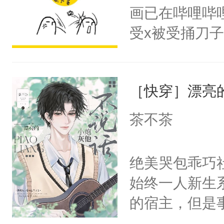
不知道，那小
悉，嗷？这不
画已在哔哩哔
头，魔尊墨宴
可以先看仙帝
受x被受捅刀
宴：柳折枝你
派，他的任务
飞魄散！第二
一位合适的男
们竟然欺负你
［快穿］漂亮
病，一个个的
宴：要不你跟
上了还是无动
茶不茶
来……“蛇蛇
力跟男主称兄
好，别人都想
间变脸背叛他
绝美哭包乖巧社
堂魔尊……行
的恶事他都对
始终一人新生
位，当日就抢
一个权力滔天
的宿主，但是
神偏执：不许
右男主又报复
个社恐小哭包
腿，把你锁在