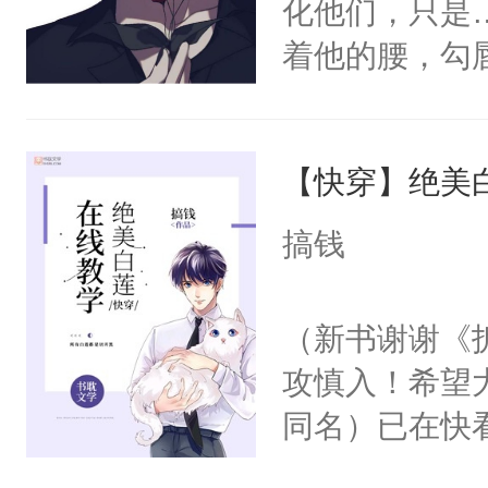
化他们，只是
着他的腰，勾
角落，捏着他
尝尝。”当红
【快穿】绝美
来，给老公亲
用力——为你
搞钱
糖专业户，不
（新书谢谢《
攻慎入！希望
同名）已在快
叭！】1V1