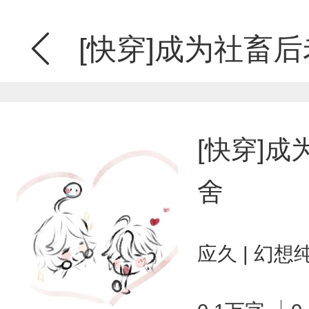
[快穿]成为社畜
[快穿]
舍
应久 | 幻想