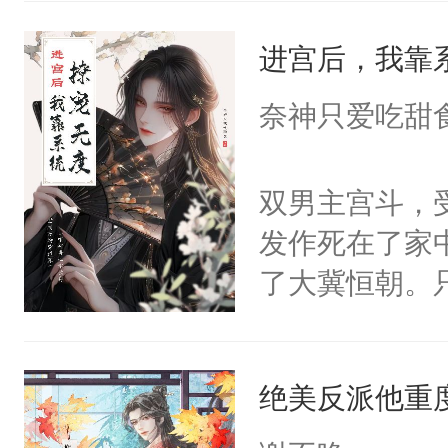
统界里面有个
进宫后，我靠
成为所有白莲
I，他们决定
奈神只爱吃甜
学子，莫之阳
莲花可不止有
双男主宫斗，
点脑袋，看着
发作死在了家
常见问题一：
了大冀恒朝。
教科书版：“
己的世界，并
样。”莫之阳
王名为云胤，
母的微笑：“
绝美反派他重
惜被人暗害，
留看着面前这
绝。主神知晓