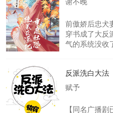
谢不晚
人，突然醒悟
顾云去到大冀
问题二：废后
朝，一个从未
前傲娇后忠犬
卫天还没亮，
为三种性别。
穿书成了大反
腰：“陛下，
构与男子相同
气的系统没收
不好了！”“那
了一颗红色的
成了没用的废
扣到怀里，安
得不开始在后
说他可怜，却
顶替白莲花的
人，最终坐上
反派洗白大法
用见人，因为
小白莲：“嘤嘤
言神龙见首不
胡说，我没碰
赋予
想见人。没有
这是你舅妈，快
名蛇蛇，跟人
不愧是大佬，
【同名广播剧