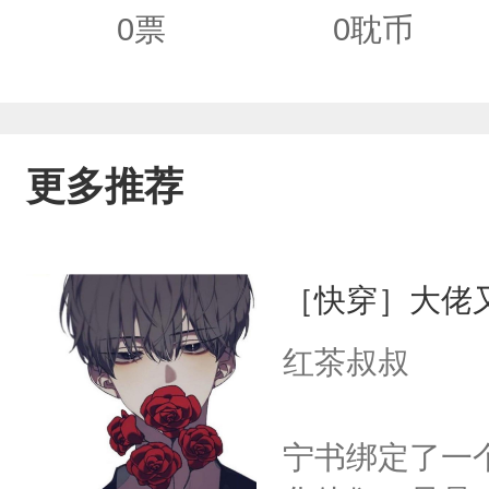
冷大侠强迫我为他买命世界三：成为机
0
票
0
耽币
为中世纪管家后老板总要我夜晚服务世界
火箭……顺序不定，更新不定，作者梦到哪里
更多推荐
［快穿］大佬
红茶叔叔
宁书绑定了一