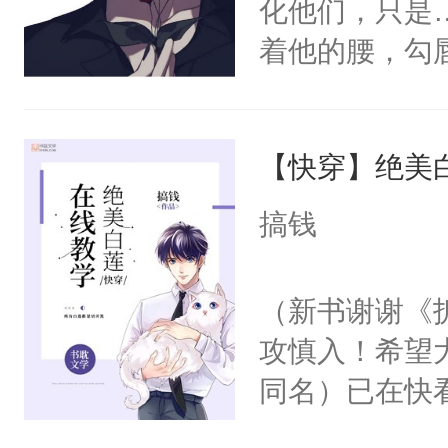
化他们，只是
着他的腰，勾
角落，捏着他
尝尝。”当红
【快穿】绝美
来，给老公亲
用力——为你
搞钱
糖专业户，不
（新书谢谢《
攻慎入！希望
同名）已在快
叭！】1V1