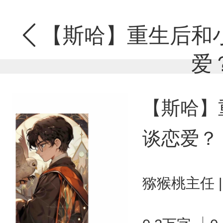
【斯哈】重生后和
爱
【斯哈】
谈恋爱？
猕猴桃主任 