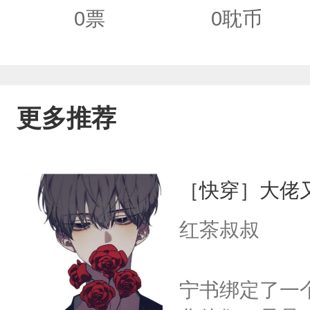
0
票
0
耽币
更多推荐
［快穿］大佬
红茶叔叔
宁书绑定了一