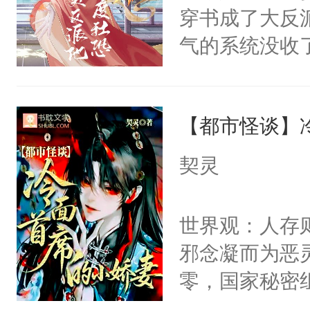
的恶事他都对
悉，嗷？这不
穿书成了大反
一个权力滔天
可以先看仙帝
气的系统没收
右男主又报复
成了没用的废
个世界了。直
说他可怜，却
他说：【您需
【都市怪谈】
用见人，因为
年，存活下来
言神龙见首不
契灵
再说一遍。】
想见人。没有
世界苟活十年。
名蛇蛇，跟人
世界观：人存
不知道，那小
邪念凝而为恶
头，魔尊墨宴
零，国家秘密
宴：柳折枝你
士，以武力、