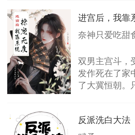
统界里面有个
进宫后，我靠
成为所有白莲
I，他们决定
奈神只爱吃甜
学子，莫之阳
莲花可不止有
双男主宫斗，
点脑袋，看着
发作死在了家
常见问题一：
了大冀恒朝。
教科书版：“
己的世界，并
样。”莫之阳
王名为云胤，
母的微笑：“
反派洗白大法
惜被人暗害，
留看着面前这
绝。主神知晓