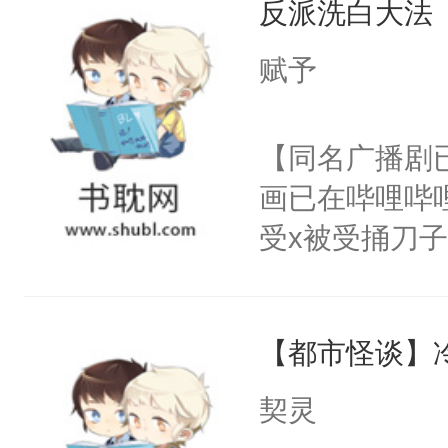
反派洗白大法
惜被人暗害，
留看着面前这
绝。主神知晓
赋予
人，突然醒悟
顾云去到大冀
问题二：废后
朝，一个从未
【同名广播剧
卫天还没亮，
为三种性别。
画已在哔哩哔
腰：“陛下，
构与男子相同
受x被受捅刀
不好了！”“那
了一颗红色的
派，他的任务
扣到怀里，安
得不开始在后
一位合适的男
顶替白莲花的
人，最终坐上
【都市怪谈】
病，一个个的
小白莲：“嘤嘤
上了还是无动
胡说，我没碰
契灵
力跟男主称兄
这是你舅妈，快