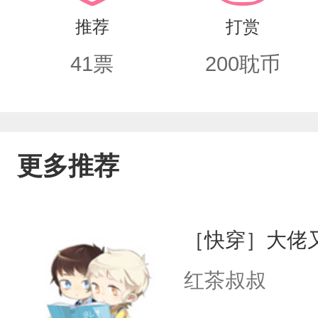
推荐
打赏
41
票
200
耽币
更多推荐
［快穿］大佬
红茶叔叔