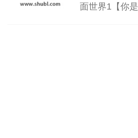
氓，本体是全
面世界1【你
来想逗逗人类
长大的竹马，
到油盐不进。
抢了你要给竹
本来只想成家
入住你家，愤
只对他温柔。
在转学生手上
至恶鬼神×冷
2【你是从大
善；他是冷，
学生，为了追
只为你，守尽
想到，青梅第
你，才拥有家
舍友，你暗搓
人×最强鬼神
不懂方言，你
者文风写实派
诉对方是夸赞
奇的宝子们误