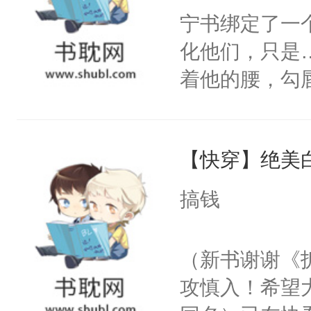
宁书绑定了一
化他们，只是
着他的腰，勾
角落，捏着他
尝尝。”当红
【快穿】绝美
来，给老公亲
用力——为你
搞钱
糖专业户，不
（新书谢谢《
攻慎入！希望