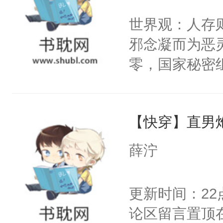
间变脸背叛他
不愧是大佬，
世界观：人存
的恶事他都对
悉，嗷？这不
邪念凝而为恶
一个权力滔天
可以先看仙帝
零，国家秘密
右男主又报复
士，以武力、
个世界了。直
界分三性：男
他说：【您需
【快穿】直男
子嗣）。盘龙
年，存活下来
孤独成性，被
薛泞
再说一遍。】
貌美送花郎，
世界苟活十年。
嘴硬心软、宠
更新时间：2
他才发现：他的
论区留言置顶