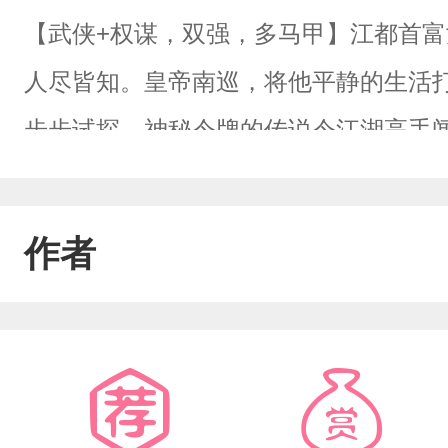
【武侠+权谋，双强，多马甲】江都首
人尽皆知。皇帝南巡，将他平静的生活
步步试探，神秘令牌的传说令江湖高手
形的手拼凑。在这波谲云诡的旋涡中心
之下，他既要保住性命与来之不易的平
作者
劫不复的深渊。【阅读指南】①多视角，
【排雷！！】①受前不洁，去过qing
受由于立场/身份缘故，前期可能处于敌
某种意义上来说，不算传统好人