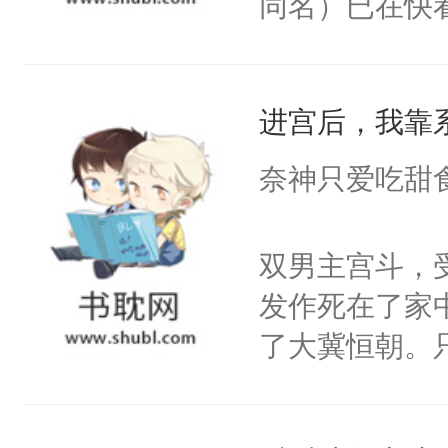
同名）已在快
叭！】1V1
统界里面有个
进宫后，我靠
成为所有白莲
I，他们决定
奈神只爱吃甜
学子，莫之阳
莲花可不止有
双男主宫斗，
点脑袋，看着
发作死在了家
常见问题一：
了大冀恒朝。
教科书版：“
己的世界，并
样。”莫之阳
王名为云胤，
母的微笑：“