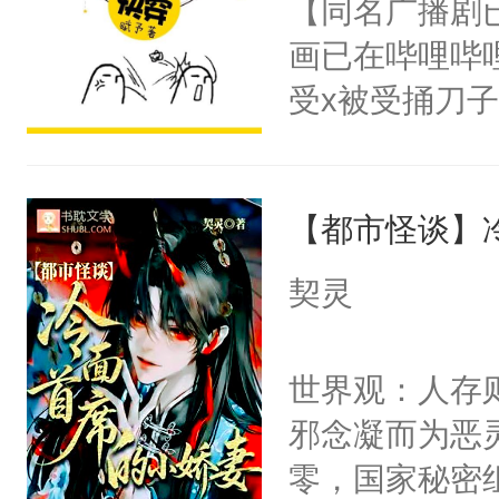
【同名广播剧
卫天还没亮，
为三种性别。
画已在哔哩哔
腰：“陛下，
构与男子相同
受x被受捅刀
不好了！”“那
了一颗红色的
派，他的任务
扣到怀里，安
得不开始在后
一位合适的男
顶替白莲花的
人，最终坐上
【都市怪谈】
病，一个个的
小白莲：“嘤嘤
上了还是无动
胡说，我没碰
契灵
力跟男主称兄
这是你舅妈，快
间变脸背叛他
不愧是大佬，
世界观：人存
的恶事他都对
悉，嗷？这不
邪念凝而为恶
一个权力滔天
可以先看仙帝
零，国家秘密