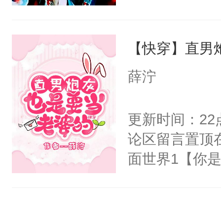
右男主又报复
士，以武力、
个世界了。直
界分三性：男
他说：【您需
【快穿】直男
子嗣）。盘龙
年，存活下来
孤独成性，被
薛泞
再说一遍。】
貌美送花郎，
世界苟活十年。
嘴硬心软、宠
更新时间：2
他才发现：他的
论区留言置顶
氓，本体是全
面世界1【你
来想逗逗人类
长大的竹马，
到油盐不进。
抢了你要给竹
本来只想成家
入住你家，愤