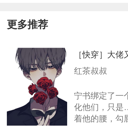
更多推荐
［快穿］大佬
红茶叔叔
宁书绑定了一
化他们，只是
着他的腰，勾