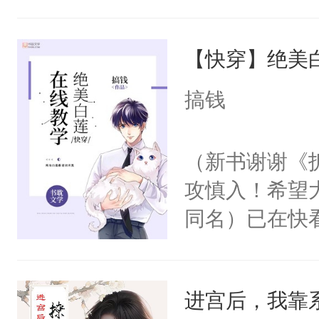
角落，捏着他
尝尝。”当红
【快穿】绝美
来，给老公亲
用力——为你
搞钱
糖专业户，不
（新书谢谢《
攻慎入！希望
同名）已在快
叭！】1V1
统界里面有个
进宫后，我靠
成为所有白莲