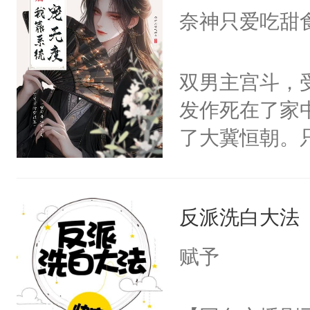
I，他们决定
奈神只爱吃甜
学子，莫之阳
莲花可不止有
双男主宫斗，
点脑袋，看着
发作死在了家
常见问题一：
了大冀恒朝。
教科书版：“
己的世界，并
样。”莫之阳
王名为云胤，
母的微笑：“
反派洗白大法
惜被人暗害，
留看着面前这
绝。主神知晓
赋予
人，突然醒悟
顾云去到大冀
问题二：废后
朝，一个从未