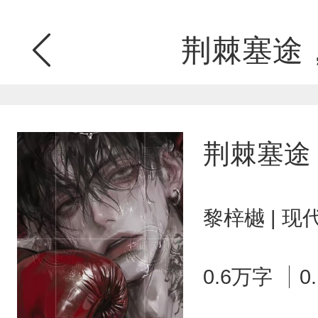
荆棘塞途
荆棘塞途
黎梓樾 | 
0.6万字
0