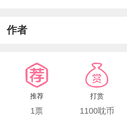
作者
推荐
打赏
1
票
1100
耽币