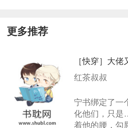
更多推荐
［快穿］大佬
红茶叔叔
宁书绑定了一
化他们，只是
着他的腰，勾