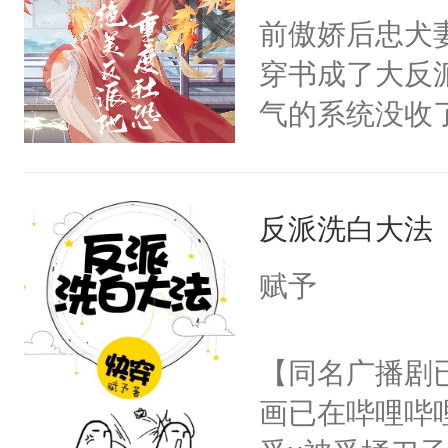
朝，一个从未
前傲娇后忠犬
卫天还没亮，
为三种性别。
穿书成了大反
腰：“陛下，
构与男子相同
气的系统没收
不好了！”“那
了一颗红色的
成了没用的废
扣到怀里，安
得不开始在后
说他可怜，却
顶替白莲花的
人，最终坐上
反派洗白大法
用见人，因为
小白莲：“嘤嘤
言神龙见首不
胡说，我没碰
赋予
想见人。没有
这是你舅妈，快
名蛇蛇，跟人
不愧是大佬，
【同名广播剧
不知道，那小
悉，嗷？这不
画已在哔哩哔
头，魔尊墨宴
可以先看仙帝