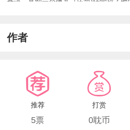
奇迹。直到一个傻叉（庄简)转学成了他
破。第一次:庄简抢了他的衣杆子和本校
有理也说不清，害他被记了大过，丢了
作者
上了许轻承。第二次:庄简偷拿了许轻承
书。第三次:庄简手臂受伤，在厕所解不
扣松弛滑落，令人尴尬的姿势，瞬间轰
天就多一个新校规——不许两人一起上
推荐
打赏
5
票
0
耽币