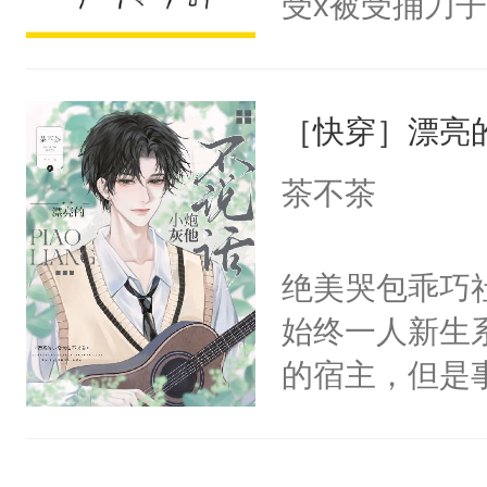
受x被受捅刀
宴：柳折枝你
派，他的任务
飞魄散！第二
一位合适的男
们竟然欺负你
［快穿］漂亮
病，一个个的
宴：要不你跟
上了还是无动
茶不茶
来……“蛇蛇
力跟男主称兄
好，别人都想
间变脸背叛他
绝美哭包乖巧社
堂魔尊……行
的恶事他都对
始终一人新生
位，当日就抢
一个权力滔天
的宿主，但是
神偏执：不许
右男主又报复
个社恐小哭包
腿，把你锁在
个世界了。直
宿主，元宝只
有人养？还有
他说：【您需