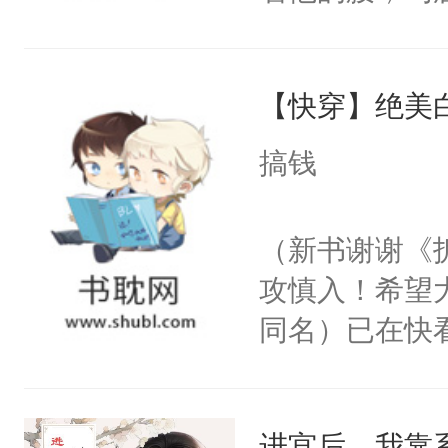
角落，捏着他
尝尝。”当红
【快穿】绝美
来，给老公亲
用力——为你
搞钱
糖专业户，不
（新书谢谢《
攻慎入！希望
同名）已在快
叭！】1V1
统界里面有个
进宫后，我靠