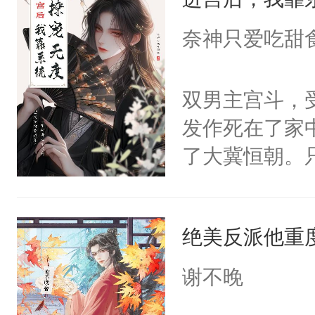
成为所有白莲
I，他们决定
奈神只爱吃甜
学子，莫之阳
莲花可不止有
双男主宫斗，
点脑袋，看着
发作死在了家
常见问题一：
了大冀恒朝。
教科书版：“
己的世界，并
样。”莫之阳
王名为云胤，
母的微笑：“
绝美反派他重
惜被人暗害，
留看着面前这
绝。主神知晓
谢不晚
人，突然醒悟
顾云去到大冀
问题二：废后