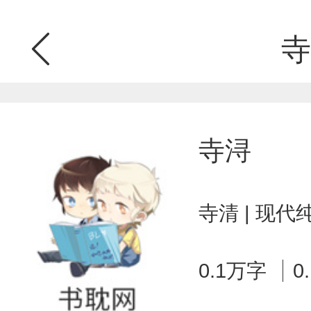
寺
寺浔
寺清 | 现代
0.1万字
0