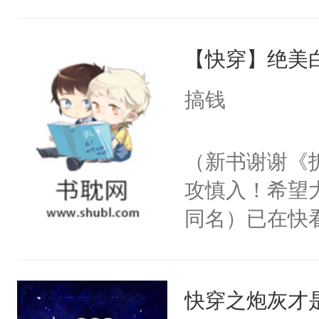
角落，捏着他
尝尝。”当红
【快穿】绝美
来，给老公亲
用力——为你
搞钱
糖专业户，不
（新书谢谢《
攻慎入！希望
同名）已在快
叭！】1V1
统界里面有个
快穿之炮灰才是
成为所有白莲