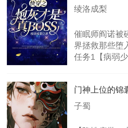
I，他们决定
绫洛成梨
学子，莫之阳
莲花可不止有
催眠师阎诺被
点脑袋，看着
界拯救那些堕
常见问题一：
任务1【病弱少
教科书版：“
成为霸总心尖
样。”莫之阳
1000亿也不
母的微笑：“
门神上位的锦
任务5【偏执
留看着面前这
在我家的第一
子蜀
人，突然醒悟
务8【alph
问题二：废后
说话】任务1