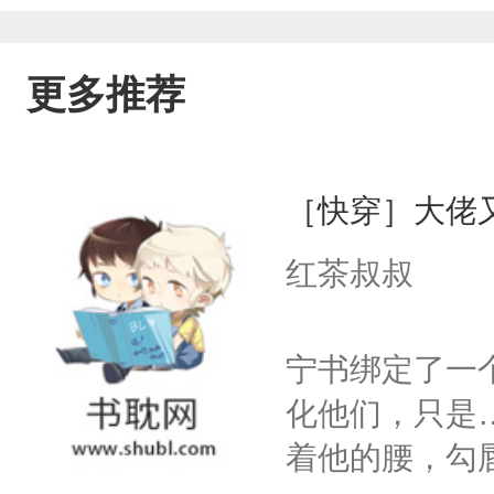
更多推荐
［快穿］大佬
红茶叔叔
宁书绑定了一
化他们，只是
着他的腰，勾