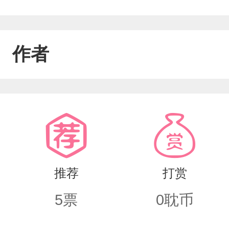
作者
推荐
打赏
5
票
0
耽币