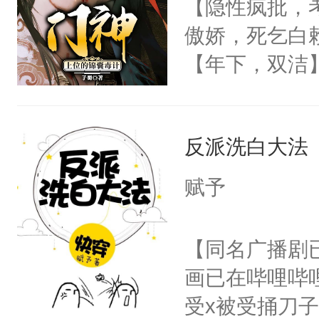
【隐性疯批，
卫天还没亮，
任务11【乖巧
傲娇，死乞白
腰：“陛下，
【鲛人萌妻X超
【年下，双洁
不好了！”“那
次与无数次的
渣，梁允没日
扣到怀里，安
15【你家的锅
的骨头架子。
顶替白莲花的
弃疗】不建议
反派洗白大法
肉复生，和梁
小白莲：“嘤嘤
18【我家艺人
为大周前朝驸
胡说，我没碰
赋予
被梁允一箭穿
这是你舅妈，快
坠落神界的元
不愧是大佬，
【同名广播剧
冷漠，更是他
悉，嗷？这不
画已在哔哩哔
回，他仍记得
可以先看仙帝
受x被受捅刀