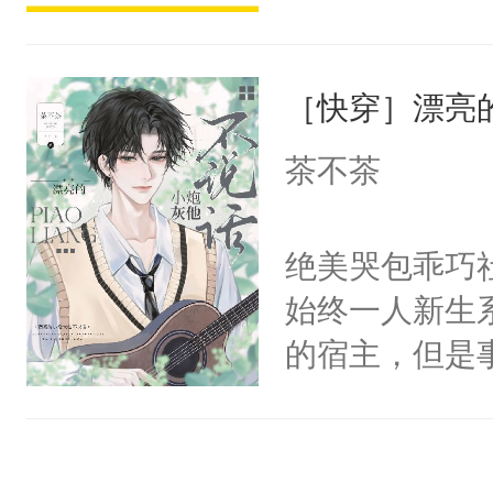
不来师尊一句
派，他的任务
人，杀不得，
一位合适的男
骄纵和死缠烂
［快穿］漂亮
病，一个个的
人。梁允闯祸
上了还是无动
茶不茶
命去填。梁允
力跟男主称兄
敌，他撒泼打
间变脸背叛他
绝美哭包乖巧社
马耍赖上位，
的恶事他都对
始终一人新生
贴成一对门神
一个权力滔天
的宿主，但是
别人老婆翻旧
右男主又报复
个社恐小哭包
世旧账。步六
个世界了。直
宿主，元宝只
板二十文一张
他说：【您需
你，打他一巴
不时带回家。