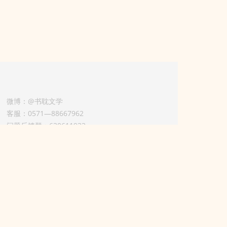
微博：@书耽文学
客服：0571—88667962
问题反馈群：630611933
版权业务联系人-淡风 QQ：
3614922414（加好友请备注合作来意）
11002012925号
浙ICP备2025148804号
用条款）