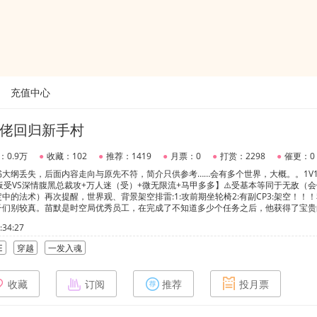
充值中心
佬回归新手村
：0.9万
●
收藏：102
●
推荐：1419
●
月票：0
●
打赏：2298
●
催更：0
大纲丢失，后面内容走向与原先不符，简介只供参考……会有多个世界，大概。。1V1
板受VS深情腹黑总裁攻+万人迷（受）+微无限流+马甲多多】⚠️受基本等同于无敌（
中的法术）再次提醒，世界观、背景架空排雷:1:攻前期坐轮椅2:有副CP3:架空！！
子们别较真。苗默是时空局优秀员工，在完成了不知道多少个任务之后，他获得了宝贵
在这里，他仅用三年就完成系统任务，摆脱了那个纠缠了他很长时间的梦魇。本来还在
34:27
的东西出现了吧。直到一场赛车会，沥山地震，他被吸入了漩涡。再此清醒过来，昏暗
坐着轮椅称得上是半个残废的某总裁。苗默:……他张口刚想说些什么，某总裁就已经
E
穿越
一发入魂
，反正白给的钱不要他就是傻子。这还真不是他善心大发，打算救一个拖累，主要是发
了一起，不能离开对方太远，否则他会浑身不舒服。在尝试了一次后，看到同样面色苍
击吗？这次他是主角，下次就不是他了。中式别墅内，红色地毯，红色喜烛，红色光亮
收藏
订阅
推荐
投月票
黑发男人，苗默再次保持了沉默。姬潜瑟瑟发抖，“哥，救我！”男人悠悠出声，“宝
【⚠️注意:以上两段剧情出现在剧情中后期，前期是现代日常】【如果宝子们等不及到
面也基本不影响】索性生活不止有意外，也有甜。苗默看着总是不经意出现在他面前的