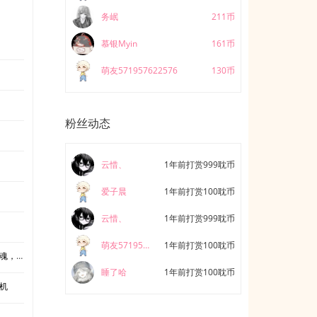
“只要你
男朋友
务岷
211币
慕银Myin
161币
萌友571957622576
130币
粉丝动态
云惜、
1年前打赏999耽币
爱子晨
1年前打赏100耽币
云惜、
1年前打赏999耽币
萌友571957622576
1年前打赏100耽币
遇良缘
睡了哈
1年前打赏100耽币
时机