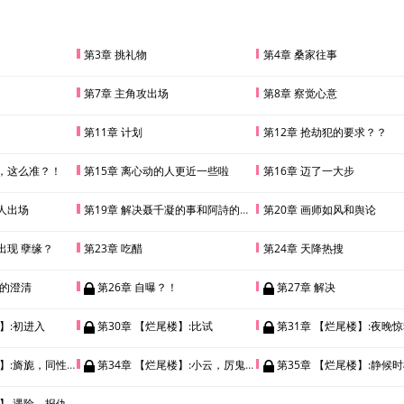
？”某总裁一本正经，“喜欢你的全部。”苗默为了让他打消这个危险的想法，眯了眯眼，
”……苗默瞪大了眼睛，他看到了超越医学奇迹的一幕，某总裁单膝下跪，“可以做我
第3章 挑礼物
第4章 桑家往事
第7章 主角攻出场
第8章 察觉心意
第11章 计划
第12章 抢劫犯的要求？？
事，这么准？！
第15章 离心动的人更近一些啦
第16章 迈了一大步
小人出场
第19章 解决聂千凝的事和阿詩的具体情况
第20章 画师如风和舆论
出现 孽缘？
第23章 吃醋
第24章 天降热搜
发的澄清
第26章 自曝？！
第27章 解决
】:初进入
第30章 【烂尾楼】:比试
第31章 【烂尾楼】:夜晚惊魂，
旎，同性恋？惊人的发现
第34章 【烂尾楼】:小云，厉鬼登场
第35章 【烂尾楼】:静候
楼】 遇险，报仇