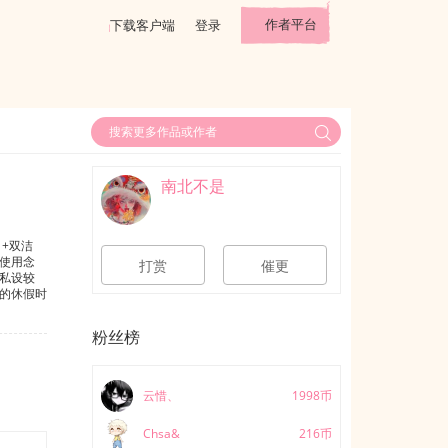
作者平台
下载客户端
登录
南北不是
+双洁
会使用念
打赏
催更
！私设较
的休假时
庆幸这是
的山村，
粉丝榜
抢先开
现在村庄
白的司锦
。看着缠
云惜、
1998币
宝，你的哥
时候可以
Chsa&
216币
某总裁，