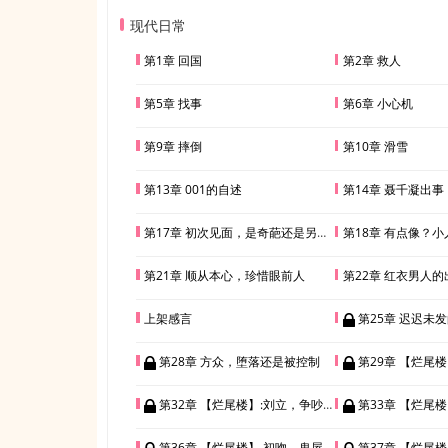
很无奈。“你喜欢我什么啊
现在站起来，我就答应你。
现代日常
吗？”
第1章 回国
第2章 救人
第5章 找事
第6章 小心机
第9章 摔倒
第10章 滑雪
第13章 001的自述
第14章 聂千凝出
第17章 初次见面，是奇葩还是另有隐情？
第18章 有点像？
第21章 顺从本心，珍惜眼前人
第22章 红衣男人的
上架感言
第25章 迟迟未
第28章 方众，堕落还是被控制
第29章 【烂尾楼
第32章 【烂尾楼】:刘立，争吵？
第33章 【烂尾楼】:旖
第36章 【烂尾楼】 初吻，鬼屋
第37章 【烂尾