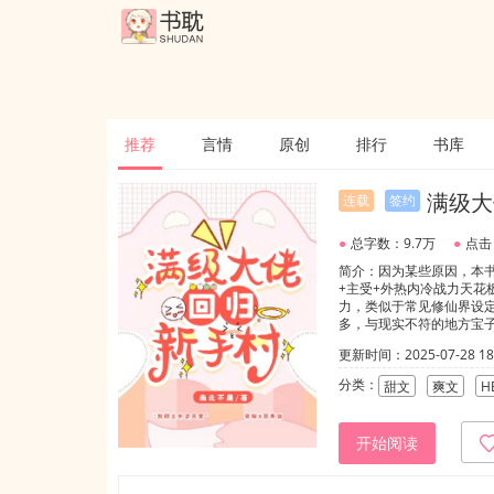
推荐
言情
原创
排行
书库
满级大
连载
签约
●
总字数：9.7万
●
点击
简介：因为某些原因，本书
+主受+外热内冷战力天花
力，类似于常见修仙界设定
多，与现实不符的地方宝
光。他进入了度假世界，
更新时间：2025-07-28 18:
现代，总不会有神神鬼鬼
诡异微笑的村民，以及身边
分类：
甜文
爽文
H
口，“救我！两亿。”行吧
里他似乎和司景洁捆绑在
洁。苗默悟了，无差别攻
开始阅读
在姬潜身边大鸟依人的红衣
哥是谁呀？”救命啊！！！
直接看后面几卷，不看前