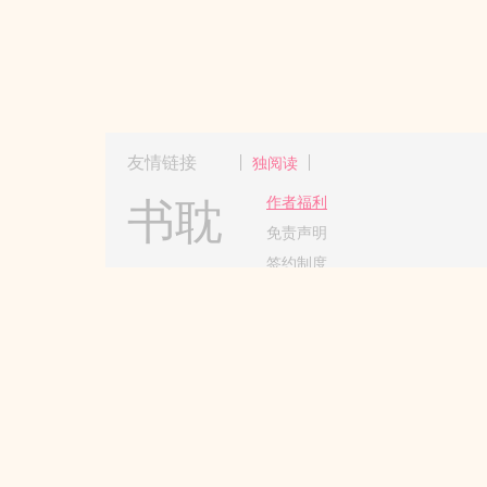
友情链接
独阅读
书耽
作者福利
免责声明
签约制度
Copyright 2017-2024 Hangzhou
杭州更更