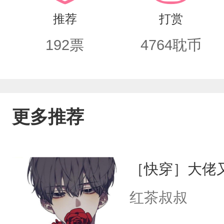
推荐
打赏
192
票
4764
耽币
更多推荐
［快穿］大佬
红茶叔叔