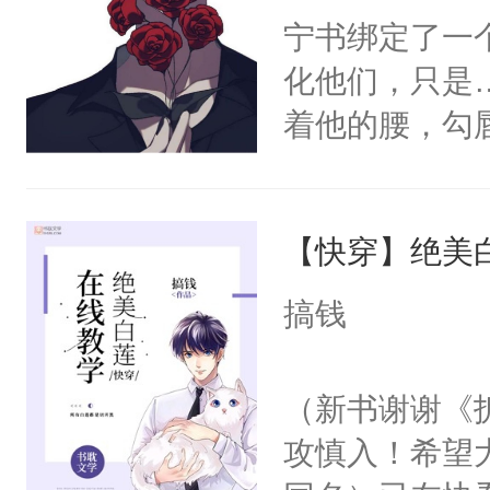
宁书绑定了一
化他们，只是
着他的腰，勾
角落，捏着他
尝尝。”当红
【快穿】绝美
来，给老公亲
用力——为你
搞钱
糖专业户，不
（新书谢谢《
攻慎入！希望