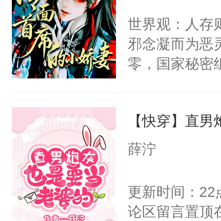
间变脸背叛他
不愧是大佬，
世界观：人存
的恶事他都对
悉，嗷？这不
邪念凝而为恶
一个权力滔天
可以先看仙帝
零，国家秘密
右男主又报复
士，以武力、
个世界了。直
界分三性：男
他说：【您需
【快穿】直男
子嗣）。盘龙
年，存活下来
孤独成性，被
薛泞
再说一遍。】
貌美送花郎，
世界苟活十年。
嘴硬心软、宠
更新时间：2
他才发现：他的
论区留言置顶