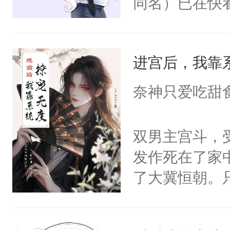
同名）已在快
叭！】1V1
统界里面有个
进宫后，我靠
成为所有白莲
I，他们决定
奈神只爱吃甜
学子，莫之阳
莲花可不止有
双男主宫斗，
点脑袋，看着
发作死在了家
常见问题一：
了大冀恒朝。
教科书版：“
己的世界，并
样。”莫之阳
王名为云胤，
母的微笑：“