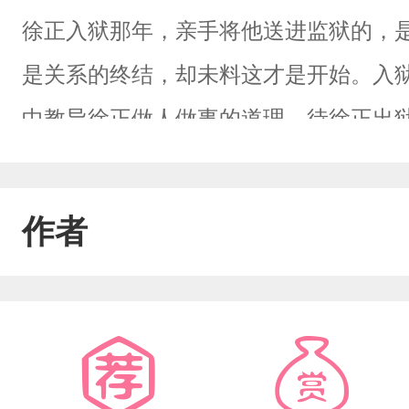
徐正入狱那年，亲手将他送进监狱的，
是关系的终结，却未料这才是开始。入
中教导徐正做人做事的道理。待徐正出
让徐正跟着自己儿子过上循规蹈矩的生
途。然而大人们很快发现，徐正与武瑞
作者
瑞指着自己的心坚定道：“谁都不能分开
就，皆因他而起。从前我够不着他，经
了命运的安排——这就是天意。如今我
行。”