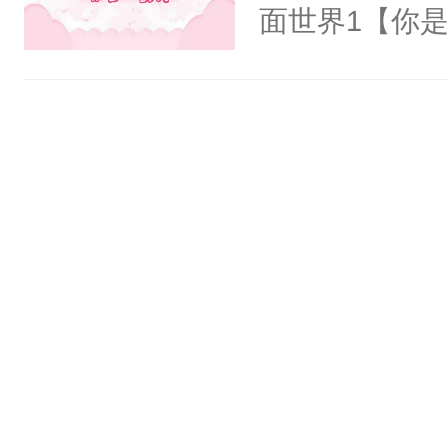
氓，本体是全
面世界1【你
来想逗逗人类
长大的竹马，
到油盐不进。
抢了你要给竹
本来只想成家
入住你家，愤
只对他温柔。
在转学生手上
至恶鬼神×冷
2【你是从大
善；他是冷，
学生，为了追
只为你，守尽
想到，青梅第
你，才拥有家
舍友，你暗搓
人×最强鬼神
不懂方言，你
者文风写实派
诉对方是夸赞
奇的宝子们误