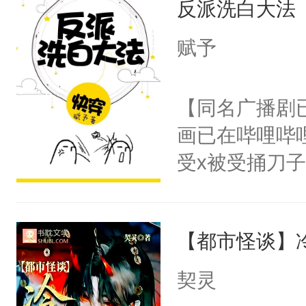
反派洗白大法
惜被人暗害，
留看着面前这
绝。主神知晓
赋予
人，突然醒悟
顾云去到大冀
问题二：废后
朝，一个从未
【同名广播剧
卫天还没亮，
为三种性别。
画已在哔哩哔
腰：“陛下，
构与男子相同
受x被受捅刀
不好了！”“那
了一颗红色的
派，他的任务
扣到怀里，安
得不开始在后
一位合适的男
顶替白莲花的
人，最终坐上
【都市怪谈】
病，一个个的
小白莲：“嘤嘤
上了还是无动
胡说，我没碰
契灵
力跟男主称兄
这是你舅妈，快