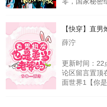
零，国家秘密
右男主又报复
士，以武力、
个世界了。直
界分三性：男
他说：【您需
【快穿】直男
子嗣）。盘龙
年，存活下来
孤独成性，被
薛泞
再说一遍。】
貌美送花郎，
世界苟活十年。
嘴硬心软、宠
更新时间：2
他才发现：他的
论区留言置顶
氓，本体是全
面世界1【你
来想逗逗人类
长大的竹马，
到油盐不进。
抢了你要给竹
本来只想成家