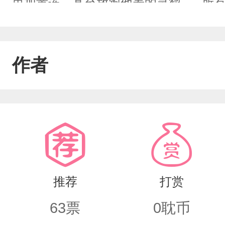
里加黄连，甚至放跑他养的灵鹤.....
次使坏后都会偷偷把东西原样放回。直
晏因他受伤却依然护在他身前的背影，他终于
作者
眼眶大喊。"闭嘴。"云清晏抹去唇边血
去。"——◆骄纵恶毒美人受×清冷克制
知道你在装坏◆前期互相嫌弃，中期攻
推荐
打赏
63
票
0
耽币