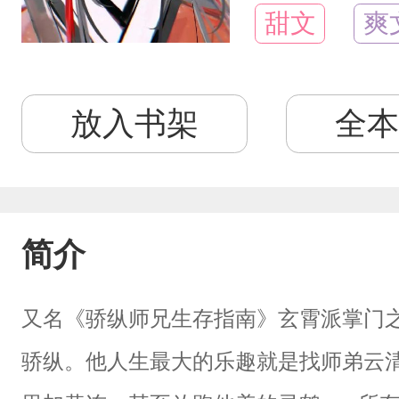
甜文
爽
放入书架
全本
简介
又名《骄纵师兄生存指南》玄霄派掌门
骄纵。他人生最大的乐趣就是找师弟云