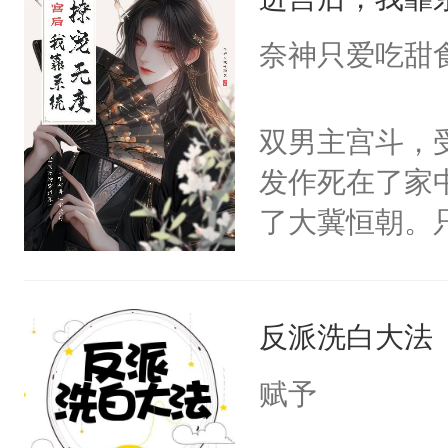
成为所有白莲
I，他们决定
奈神只爱吃甜
学子，莫之阳
莲花可不止有
双男主宫斗，
点脑袋，看着
发作死在了家
常见问题一：
了大冀恒朝。
教科书版：“
己的世界，并
样。”莫之阳
王名为云胤，
母的微笑：“
反派洗白大法
惜被人暗害，
留看着面前这
绝。主神知晓
赋予
人，突然醒悟
顾云去到大冀
问题二：废后