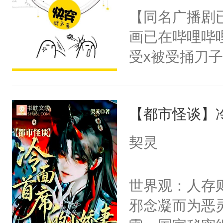
朝，一个从未
【同名广播剧
卫天还没亮，
为三种性别。
画已在哔哩哔
腰：“陛下，
构与男子相同
受x被受捅刀
不好了！”“那
了一颗红色的
派，他的任务
扣到怀里，安
得不开始在后
一位合适的男
顶替白莲花的
人，最终坐上
【都市怪谈】
病，一个个的
小白莲：“嘤嘤
上了还是无动
胡说，我没碰
契灵
力跟男主称兄
这是你舅妈，快
间变脸背叛他
不愧是大佬，
世界观：人存
的恶事他都对
悉，嗷？这不
邪念凝而为恶
一个权力滔天
可以先看仙帝