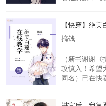
角落，捏着他
尝尝。”当红
【快穿】绝美
来，给老公亲
用力——为你
搞钱
糖专业户，不
（新书谢谢《
攻慎入！希望
同名）已在快
叭！】1V1
统界里面有个
进宫后，我靠