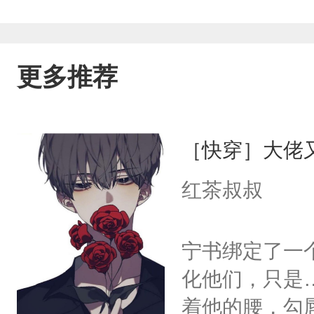
更多推荐
［快穿］大佬
红茶叔叔
宁书绑定了一
化他们，只是
着他的腰，勾