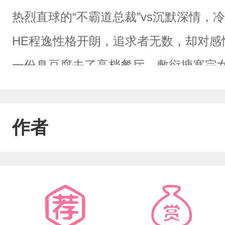
热烈直球的“不霸道总裁”vs沉默深情
HE程逸性格开朗，追求者无数，却对
一份臭豆腐去了高档餐厅，敷衍搪塞完
巷，遇见一家名为“墨香”的咖啡店——
得像他的黑咖啡一样苦，可程逸偏偏心跳
作者
裁”开始了死缠烂打的追夫日常：每天雷
无动于衷，却默默记住他咖啡的喜好。
打烊后偷偷保留他沾着唇印的杯垫时，点
敏感先生”一场双向狩猎悄然开始。“程总