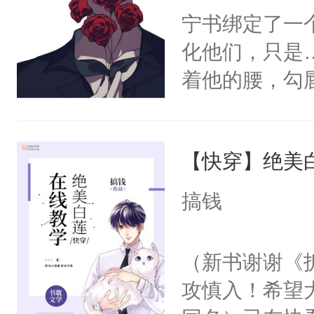
宁书绑定了一
化他们，只是
着他的腰，勾
角落，捏着他
尝尝。”当红
【快穿】绝美
来，给老公亲
用力——为你
搞钱
糖专业户，不
（新书谢谢《
攻慎入！希望