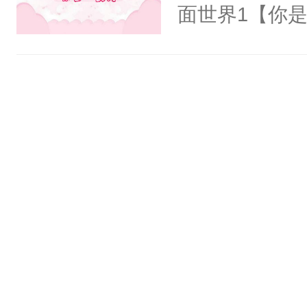
氓，本体是全
面世界1【你
来想逗逗人类
长大的竹马，
到油盐不进。
抢了你要给竹
本来只想成家
入住你家，愤
只对他温柔。
在转学生手上
至恶鬼神×冷
2【你是从大
善；他是冷，
学生，为了追
只为你，守尽
想到，青梅第
你，才拥有家
舍友，你暗搓
人×最强鬼神
不懂方言，你
者文风写实派
诉对方是夸赞
奇的宝子们误