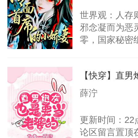
间变脸背叛他
不愧是大佬，
世界观：人存
的恶事他都对
悉，嗷？这不
邪念凝而为恶
一个权力滔天
可以先看仙帝
零，国家秘密
右男主又报复
士，以武力、
个世界了。直
界分三性：男
他说：【您需
【快穿】直男
子嗣）。盘龙
年，存活下来
孤独成性，被
薛泞
再说一遍。】
貌美送花郎，
世界苟活十年。
嘴硬心软、宠
更新时间：2
他才发现：他的
论区留言置顶