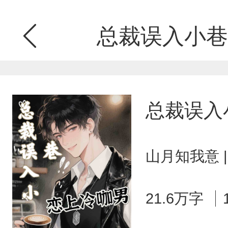
总裁误入小巷
总裁误入
山月知我意 
21.6万字