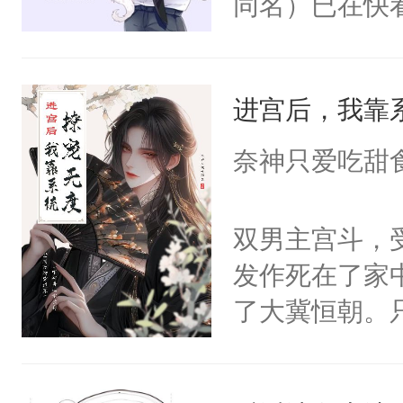
同名）已在快
叭！】1V1
统界里面有个
进宫后，我靠
成为所有白莲
I，他们决定
奈神只爱吃甜
学子，莫之阳
莲花可不止有
双男主宫斗，
点脑袋，看着
发作死在了家
常见问题一：
了大冀恒朝。
教科书版：“
己的世界，并
样。”莫之阳
王名为云胤，
母的微笑：“