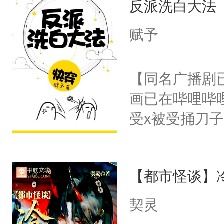
反派洗白大法
惜被人暗害，
留看着面前这
绝。主神知晓
赋予
人，突然醒悟
顾云去到大冀
问题二：废后
朝，一个从未
【同名广播剧
卫天还没亮，
为三种性别。
画已在哔哩哔
腰：“陛下，
构与男子相同
受x被受捅刀
不好了！”“那
了一颗红色的
派，他的任务
扣到怀里，安
得不开始在后
一位合适的男
顶替白莲花的
人，最终坐上
【都市怪谈】
病，一个个的
小白莲：“嘤嘤
上了还是无动
胡说，我没碰
契灵
力跟男主称兄
这是你舅妈，快