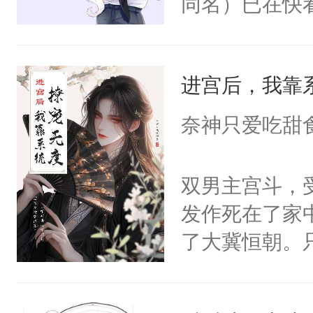
同名）已在快
叭！】1V1
统界里面有个
进宫后，我靠
成为所有白莲
I，他们决定
奈神只爱吃甜
学子，莫之阳
莲花可不止有
双男主宫斗，
点脑袋，看着
发作死在了家
常见问题一：
了大冀恒朝。
教科书版：“
己的世界，并
样。”莫之阳
王名为云胤，
母的微笑：“