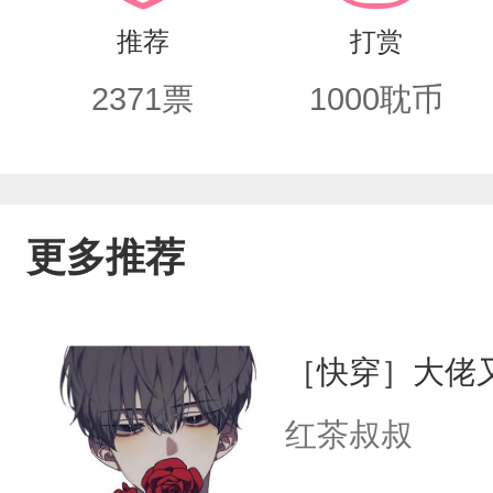
vs血猎公会半蛊人言位面五：异端局执
推荐
打赏
2371
票
1000
耽币
更多推荐
［快穿］大佬
红茶叔叔