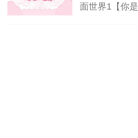
氓，本体是全
面世界1【你
来想逗逗人类
长大的竹马，
到油盐不进。
抢了你要给竹
本来只想成家
入住你家，愤
只对他温柔。
在转学生手上
至恶鬼神×冷
2【你是从大
善；他是冷，
学生，为了追
只为你，守尽
想到，青梅第
你，才拥有家
舍友，你暗搓
人×最强鬼神
不懂方言，你
者文风写实派
诉对方是夸赞
奇的宝子们误