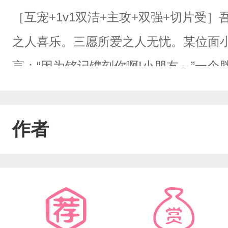
［互宠+1v1双洁+主攻+双强+切片受
之人喜乐。三愿所爱之人无忧。某位面小
言：“因为铭记镌刻你啊!小朋友～”一
垃圾巷子里捡到了一个宿主，但是随着
成三百六十度花式追夫系统的赶脚!起初
作者
的老妈子似的，喵崽：“宿主啊，那是反
心:“这个反派长的不错，爱了爱了。”
弃。喵崽躺平……位面一:豪门继承人笙v
界探子笙位面三:‘乞丐’npc言vs轮回N