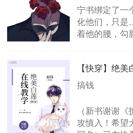
宁书绑定了一
化他们，只是
着他的腰，勾
角落，捏着他
尝尝。”当红
【快穿】绝美
来，给老公亲
用力——为你
搞钱
糖专业户，不
（新书谢谢《
攻慎入！希望