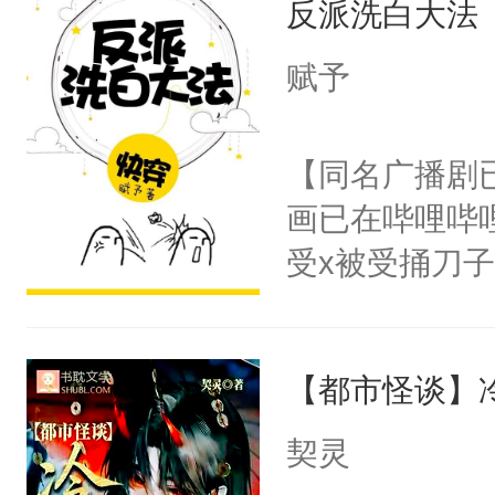
反派洗白大法
惜被人暗害，
留看着面前这
绝。主神知晓
赋予
人，突然醒悟
顾云去到大冀
问题二：废后
朝，一个从未
【同名广播剧
卫天还没亮，
为三种性别。
画已在哔哩哔
腰：“陛下，
构与男子相同
受x被受捅刀
不好了！”“那
了一颗红色的
派，他的任务
扣到怀里，安
得不开始在后
一位合适的男
顶替白莲花的
人，最终坐上
【都市怪谈】
病，一个个的
小白莲：“嘤嘤
上了还是无动
胡说，我没碰
契灵
力跟男主称兄
这是你舅妈，快