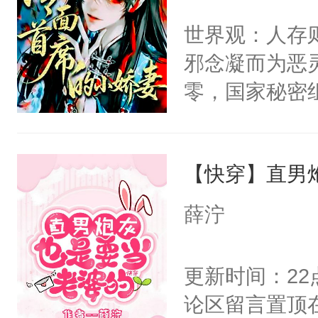
间变脸背叛他
不愧是大佬，
世界观：人存
的恶事他都对
悉，嗷？这不
邪念凝而为恶
一个权力滔天
可以先看仙帝
零，国家秘密
右男主又报复
士，以武力、
个世界了。直
界分三性：男
他说：【您需
【快穿】直男
子嗣）。盘龙
年，存活下来
孤独成性，被
薛泞
再说一遍。】
貌美送花郎，
世界苟活十年。
嘴硬心软、宠
更新时间：2
他才发现：他的
论区留言置顶